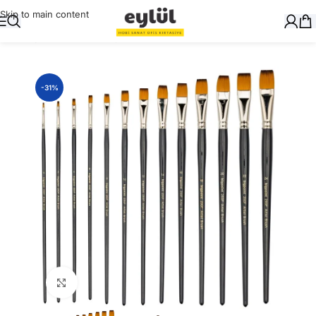
Skip to main content
Ana Sayfa
/
Sanatsal
/
Fırçalar
-31%
Büyütmek için tıklayın