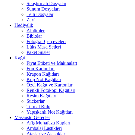
Sıkıştırmalı Dosyalar
Sunum Dosyaları
Telli Dosyalar
Zarf
Hediyelik
Albümler
Biblolar
Fotoğraf Çerçeveleri
Lüks Masa Setleri
Paket Süsler
Kağıt
Fiyat Etiketi ve Makinaları
Fon Kartonları
Krapon Kağıtları
Küp Not Kağıtları
Özel Kağıt ve Kartonlar
Renkli Fotokopi Kağıtları
Resim Kağıtları
Stickerlar
Termal Rulo
Yapışkanlı Not Kağıtları
Masaüstü Gereçler
Afiş Muhafaza Kapları
Ambalaj Lastikleri
Ataşlar ve Ataşlıklar