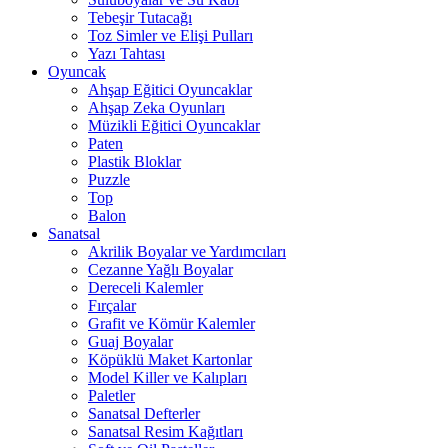
Tebeşir Tutacağı
Toz Simler ve Elişi Pulları
Yazı Tahtası
Oyuncak
Ahşap Eğitici Oyuncaklar
Ahşap Zeka Oyunları
Müzikli Eğitici Oyuncaklar
Paten
Plastik Bloklar
Puzzle
Top
Balon
Sanatsal
Akrilik Boyalar ve Yardımcıları
Cezanne Yağlı Boyalar
Dereceli Kalemler
Fırçalar
Grafit ve Kömür Kalemler
Guaj Boyalar
Köpüklü Maket Kartonlar
Model Killer ve Kalıpları
Paletler
Sanatsal Defterler
Sanatsal Resim Kağıtları