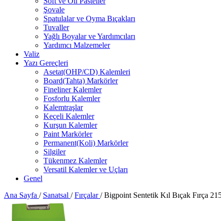
Soft ve Oil Pasteller
Şovale
Spatulalar ve Oyma Bıçakları
Tuvaller
Yağlı Boyalar ve Yardımcıları
Yardımcı Malzemeler
Valiz
Yazı Gereçleri
Asetat(OHP/CD) Kalemleri
Board(Tahta) Markörler
Fineliner Kalemler
Fosforlu Kalemler
Kalemtraşlar
Keçeli Kalemler
Kurşun Kalemler
Paint Markörler
Permanent(Koli) Markörler
Silgiler
Tükenmez Kalemler
Versatil Kalemler ve Uçları
Genel
Ana Sayfa
/
Sanatsal
/
Fırçalar
/
Bigpoint Sentetik Kıl Bıçak Fırça 21