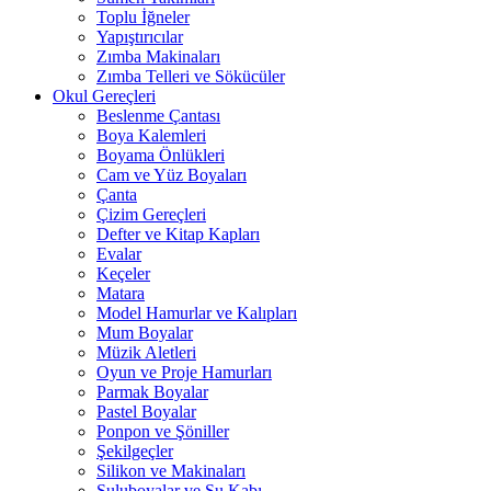
Toplu İğneler
Yapıştırıcılar
Zımba Makinaları
Zımba Telleri ve Sökücüler
Okul Gereçleri
Beslenme Çantası
Boya Kalemleri
Boyama Önlükleri
Cam ve Yüz Boyaları
Çanta
Çizim Gereçleri
Defter ve Kitap Kapları
Evalar
Keçeler
Matara
Model Hamurlar ve Kalıpları
Mum Boyalar
Müzik Aletleri
Oyun ve Proje Hamurları
Parmak Boyalar
Pastel Boyalar
Ponpon ve Şöniller
Şekilgeçler
Silikon ve Makinaları
Suluboyalar ve Su Kabı