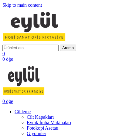
Skip to main content
Arama
0
0
öğe
0
öğe
Ciltleme
Cilt Kapakları
Evrak İmha Makinaları
Fotokopi Asetatı
Giyotinler