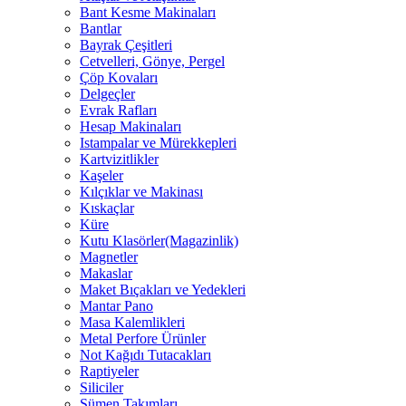
Bant Kesme Makinaları
Bantlar
Bayrak Çeşitleri
Cetvelleri, Gönye, Pergel
Çöp Kovaları
Delgeçler
Evrak Rafları
Hesap Makinaları
Istampalar ve Mürekkepleri
Kartvizitlikler
Kaşeler
Kılçıklar ve Makinası
Kıskaçlar
Küre
Kutu Klasörler(Magazinlik)
Magnetler
Makaslar
Maket Bıçakları ve Yedekleri
Mantar Pano
Masa Kalemlikleri
Metal Perfore Ürünler
Not Kağıdı Tutacakları
Raptiyeler
Siliciler
Sümen Takımları