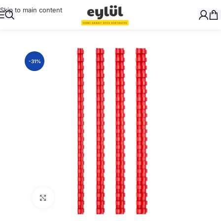
Skip to main content
Ana Sayfa
/
Ciltleme
/
Spiraller
-31%
Büyütmek için tıklayın