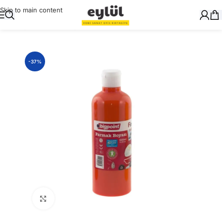
Skip to main content
Ana Sayfa
/
Okul Gereçleri
/
Parmak Boyalar
-37%
Büyütmek için tıklayın