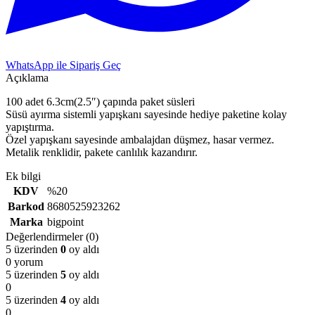
WhatsApp ile Sipariş Geç
Açıklama
100 adet 6.3cm(2.5″) çapında paket süsleri
Süsü ayırma sistemli yapışkanı sayesinde hediye paketine kolay
yapıştırma.
Özel yapışkanı sayesinde ambalajdan düşmez, hasar vermez.
Metalik renklidir, pakete canlılık kazandırır.
Ek bilgi
KDV
%20
Barkod
8680525923262
Marka
bigpoint
Değerlendirmeler (0)
5 üzerinden
0
oy aldı
0 yorum
5 üzerinden
5
oy aldı
0
5 üzerinden
4
oy aldı
0