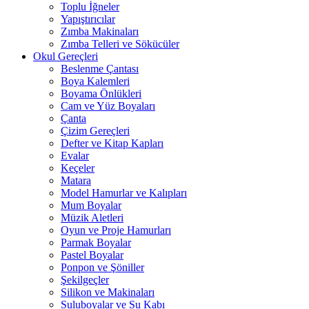
Toplu İğneler
Yapıştırıcılar
Zımba Makinaları
Zımba Telleri ve Sökücüler
Okul Gereçleri
Beslenme Çantası
Boya Kalemleri
Boyama Önlükleri
Cam ve Yüz Boyaları
Çanta
Çizim Gereçleri
Defter ve Kitap Kapları
Evalar
Keçeler
Matara
Model Hamurlar ve Kalıpları
Mum Boyalar
Müzik Aletleri
Oyun ve Proje Hamurları
Parmak Boyalar
Pastel Boyalar
Ponpon ve Şöniller
Şekilgeçler
Silikon ve Makinaları
Suluboyalar ve Su Kabı