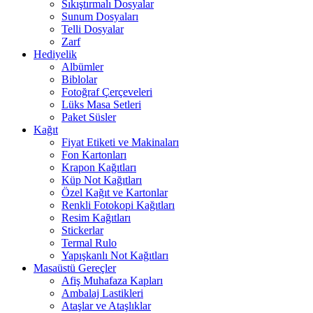
Sıkıştırmalı Dosyalar
Sunum Dosyaları
Telli Dosyalar
Zarf
Hediyelik
Albümler
Biblolar
Fotoğraf Çerçeveleri
Lüks Masa Setleri
Paket Süsler
Kağıt
Fiyat Etiketi ve Makinaları
Fon Kartonları
Krapon Kağıtları
Küp Not Kağıtları
Özel Kağıt ve Kartonlar
Renkli Fotokopi Kağıtları
Resim Kağıtları
Stickerlar
Termal Rulo
Yapışkanlı Not Kağıtları
Masaüstü Gereçler
Afiş Muhafaza Kapları
Ambalaj Lastikleri
Ataşlar ve Ataşlıklar