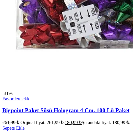
-31%
Favorilere ekle
Bigpoint Paket Süsü Hologram 4 Cm. 100 Lü Paket
261,99
₺
Orijinal fiyat: 261,99 ₺.
180,99
₺
Şu andaki fiyat: 180,99 ₺.
Sepete Ekle