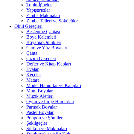
Toplu İğneler
Yapıştırıcılar
Zımba Makinaları
Zımba Telleri ve Sökücüler
Okul Gereçleri
Beslenme Çantası
Boya Kalemleri
Boyama Önlükleri
Cam ve Yüz Boyaları
Çanta
Çizim Gereçleri
Defter ve Kitap Kapları
Evalar
Keçeler
Matara
Model Hamurlar ve Kalıpları
Mum Boyalar
Müzik Aletleri
Oyun ve Proje Hamurları
Parmak Boyalar
Pastel Boyalar
Ponpon ve Şöniller
Şekilgeçler
Silikon ve Makinaları
Suluboyalar ve Su Kabı