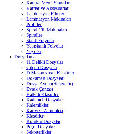
Kart ve Menü Standları
Kartlar ve Aksesuarları
Laminasyon Filmleri
Laminasyon Makinaları
Profiller
Spiral Cilt Makinaları
Spiraller
Statik Folyolar
Yapışkanlı Folyolar
Yoyolar
Dosyalama
11 Delikli Dosyalar
Çıtçıtlı Dosyalar
D Mekanizmalı Klasörler
Döküman Dosyaları
Dosya Ayracı(Seperatör)
Evrak Çantası
Halkalı Klasörler
Kademeli Dosyalar
Kalemlikler
Kartvizit Albümleri
Klasörler
Körüklü Dosyalar
Poşet Dosyalar
Sekreterlikler