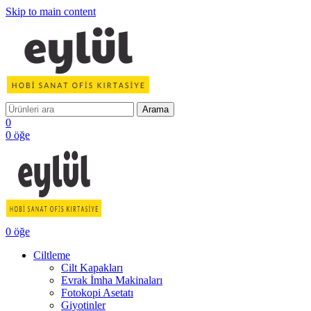
Skip to main content
Arama
0
0
öğe
0
öğe
Ciltleme
Cilt Kapakları
Evrak İmha Makinaları
Fotokopi Asetatı
Giyotinler