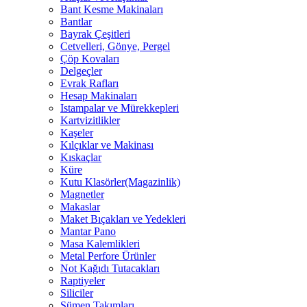
Bant Kesme Makinaları
Bantlar
Bayrak Çeşitleri
Cetvelleri, Gönye, Pergel
Çöp Kovaları
Delgeçler
Evrak Rafları
Hesap Makinaları
Istampalar ve Mürekkepleri
Kartvizitlikler
Kaşeler
Kılçıklar ve Makinası
Kıskaçlar
Küre
Kutu Klasörler(Magazinlik)
Magnetler
Makaslar
Maket Bıçakları ve Yedekleri
Mantar Pano
Masa Kalemlikleri
Metal Perfore Ürünler
Not Kağıdı Tutacakları
Raptiyeler
Siliciler
Sümen Takımları