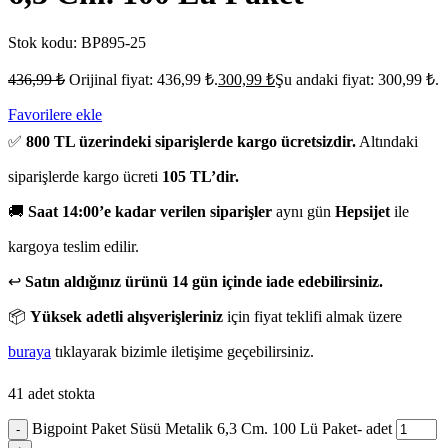
Stok kodu:
BP895-25
436,99
₺
Orijinal fiyat: 436,99 ₺.
300,99
₺
Şu andaki fiyat: 300,99 ₺.
Favorilere ekle
✅
800 TL üzerindeki siparişlerde kargo ücretsizdir.
Altındaki
siparişlerde kargo ücreti
105 TL’dir.
🚚
Saat 14:00’e kadar verilen siparişler
aynı gün
Hepsijet
ile
kargoya teslim edilir.
↩️
Satın aldığınız ürünü 14 gün içinde iade edebilirsiniz.
📦
Yüksek adetli alışverişleriniz
için fiyat teklifi almak üzere
buraya
tıklayarak bizimle iletişime geçebilirsiniz.
41 adet stokta
Bigpoint Paket Süsü Metalik 6,3 Cm. 100 Lü Paket- adet
-