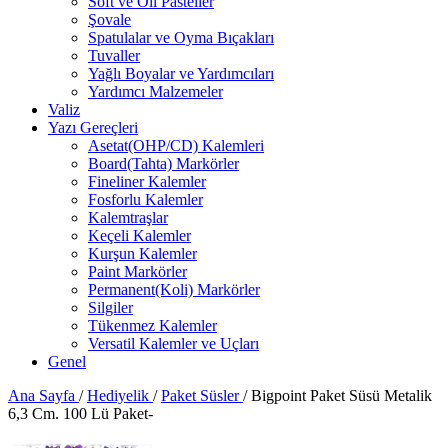
Soft ve Oil Pasteller
Şovale
Spatulalar ve Oyma Bıçakları
Tuvaller
Yağlı Boyalar ve Yardımcıları
Yardımcı Malzemeler
Valiz
Yazı Gereçleri
Asetat(OHP/CD) Kalemleri
Board(Tahta) Markörler
Fineliner Kalemler
Fosforlu Kalemler
Kalemtraşlar
Keçeli Kalemler
Kurşun Kalemler
Paint Markörler
Permanent(Koli) Markörler
Silgiler
Tükenmez Kalemler
Versatil Kalemler ve Uçları
Genel
Ana Sayfa
/
Hediyelik
/
Paket Süsler
/
Bigpoint Paket Süsü Metalik
6,3 Cm. 100 Lü Paket-