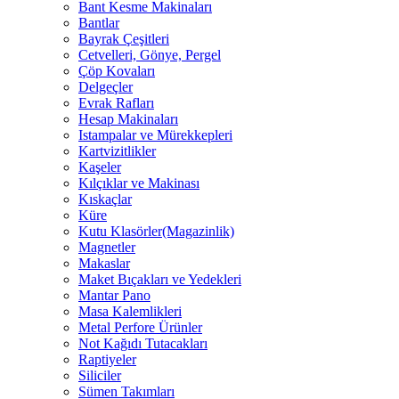
Bant Kesme Makinaları
Bantlar
Bayrak Çeşitleri
Cetvelleri, Gönye, Pergel
Çöp Kovaları
Delgeçler
Evrak Rafları
Hesap Makinaları
Istampalar ve Mürekkepleri
Kartvizitlikler
Kaşeler
Kılçıklar ve Makinası
Kıskaçlar
Küre
Kutu Klasörler(Magazinlik)
Magnetler
Makaslar
Maket Bıçakları ve Yedekleri
Mantar Pano
Masa Kalemlikleri
Metal Perfore Ürünler
Not Kağıdı Tutacakları
Raptiyeler
Siliciler
Sümen Takımları