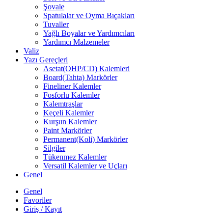
Şovale
Spatulalar ve Oyma Bıçakları
Tuvaller
Yağlı Boyalar ve Yardımcıları
Yardımcı Malzemeler
Valiz
Yazı Gereçleri
Asetat(OHP/CD) Kalemleri
Board(Tahta) Markörler
Fineliner Kalemler
Fosforlu Kalemler
Kalemtraşlar
Keçeli Kalemler
Kurşun Kalemler
Paint Markörler
Permanent(Koli) Markörler
Silgiler
Tükenmez Kalemler
Versatil Kalemler ve Uçları
Genel
Genel
Favoriler
Giriş / Kayıt