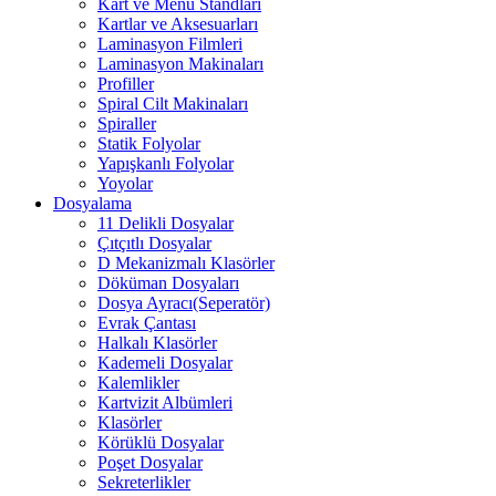
Kart ve Menü Standları
Kartlar ve Aksesuarları
Laminasyon Filmleri
Laminasyon Makinaları
Profiller
Spiral Cilt Makinaları
Spiraller
Statik Folyolar
Yapışkanlı Folyolar
Yoyolar
Dosyalama
11 Delikli Dosyalar
Çıtçıtlı Dosyalar
D Mekanizmalı Klasörler
Döküman Dosyaları
Dosya Ayracı(Seperatör)
Evrak Çantası
Halkalı Klasörler
Kademeli Dosyalar
Kalemlikler
Kartvizit Albümleri
Klasörler
Körüklü Dosyalar
Poşet Dosyalar
Sekreterlikler