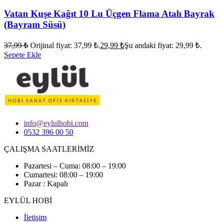
Vatan Kuşe Kağıt 10 Lu Üçgen Flama Atalı Bayrak
(Bayram Süsü)
37,99
₺
Orijinal fiyat: 37,99 ₺.
29,99
₺
Şu andaki fiyat: 29,99 ₺.
Sepete Ekle
info@eylulhobi.com
0532 396 00 50
ÇALIŞMA SAATLERİMİZ
Pazartesi – Cuma: 08:00 – 19:00
Cumartesi: 08:00 – 19:00
Pazar : Kapalı
EYLÜL HOBİ
İletişim