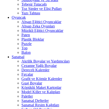
Tebeşir Tutacağı
Toz Simler ve Elişi Pulları
Yazı Tahtası
Oyuncak
Ahşap Eğitici Oyuncaklar
Ahşap Zeka Oyunları
Müzikli Eğitici Oyuncaklar
Paten
Plastik Bloklar
Puzzle
Top
Balon
Sanatsal
Akrilik Boyalar ve Yardımcıları
Cezanne Yağlı Boyalar
Dereceli Kalemler
Fırçalar
Grafit ve Kömür Kalemler
Guaj Boyalar
Köpüklü Maket Kartonlar
Model Killer ve Kalıpları
Paletler
Sanatsal Defterler
Sanatsal Resim Kağıtları