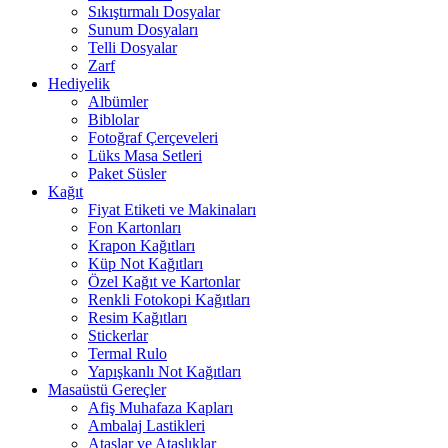
Sıkıştırmalı Dosyalar
Sunum Dosyaları
Telli Dosyalar
Zarf
Hediyelik
Albümler
Biblolar
Fotoğraf Çerçeveleri
Lüks Masa Setleri
Paket Süsler
Kağıt
Fiyat Etiketi ve Makinaları
Fon Kartonları
Krapon Kağıtları
Küp Not Kağıtları
Özel Kağıt ve Kartonlar
Renkli Fotokopi Kağıtları
Resim Kağıtları
Stickerlar
Termal Rulo
Yapışkanlı Not Kağıtları
Masaüstü Gereçler
Afiş Muhafaza Kapları
Ambalaj Lastikleri
Ataşlar ve Ataşlıklar