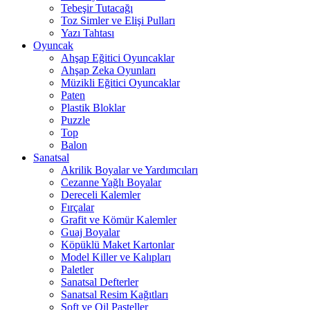
Tebeşir Tutacağı
Toz Simler ve Elişi Pulları
Yazı Tahtası
Oyuncak
Ahşap Eğitici Oyuncaklar
Ahşap Zeka Oyunları
Müzikli Eğitici Oyuncaklar
Paten
Plastik Bloklar
Puzzle
Top
Balon
Sanatsal
Akrilik Boyalar ve Yardımcıları
Cezanne Yağlı Boyalar
Dereceli Kalemler
Fırçalar
Grafit ve Kömür Kalemler
Guaj Boyalar
Köpüklü Maket Kartonlar
Model Killer ve Kalıpları
Paletler
Sanatsal Defterler
Sanatsal Resim Kağıtları
Soft ve Oil Pasteller