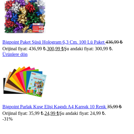
Bigpoint Paket Süsü Hologram 6,3 Cm. 100 Lü Paket
436,99
₺
Orijinal fiyat: 436,99 ₺.
300,99
₺
Şu andaki fiyat: 300,99 ₺.
Ürünlere dön
Bigpoint Parlak Kuşe Elişi Kagıdı A4 Karışık 10 Renk
35,99
₺
Orijinal fiyat: 35,99 ₺.
24,99
₺
Şu andaki fiyat: 24,99 ₺.
-31%