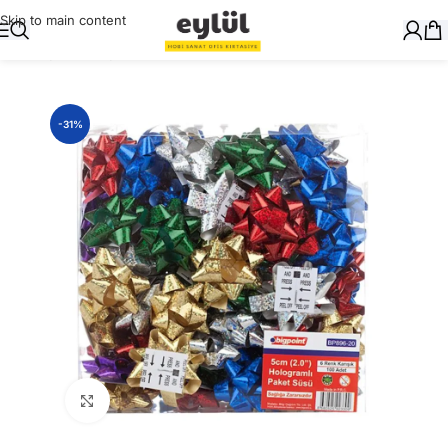
Skip to main content
Ana Sayfa
/
Hediyelik
/
Paket Süsler
-31%
Büyütmek için tıklayın