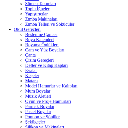
Sümen Takımları
Toplu İğneler
Yapıştırıcılar
Zımba Makinaları
Zımba Telleri ve Sökücüler
Okul Gereçleri
Beslenme Çantası
Boya Kalemleri
Boyama Önlükleri
Cam ve Yüz Boyaları
Çanta
Çizim Gereçleri
Defter ve Kitap Kapları
Evalar
Keçeler
Matara
Model Hamurlar ve Kalıpları
Mum Boyalar
Müzik Aletleri
Oyun ve Proje Hamurları
Parmak Boyalar
Pastel Boyalar
Ponpon ve Şöniller
Şekilgeçler
Silikon ve Makinaları