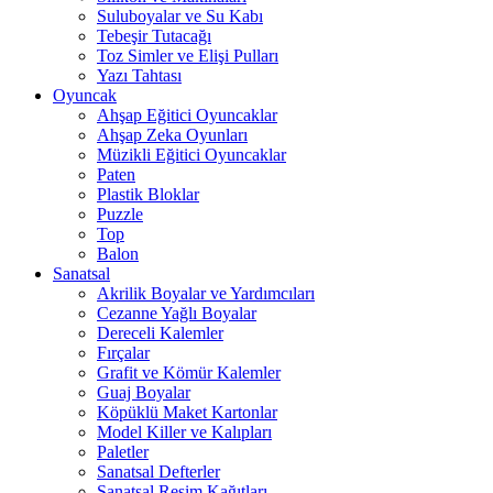
Suluboyalar ve Su Kabı
Tebeşir Tutacağı
Toz Simler ve Elişi Pulları
Yazı Tahtası
Oyuncak
Ahşap Eğitici Oyuncaklar
Ahşap Zeka Oyunları
Müzikli Eğitici Oyuncaklar
Paten
Plastik Bloklar
Puzzle
Top
Balon
Sanatsal
Akrilik Boyalar ve Yardımcıları
Cezanne Yağlı Boyalar
Dereceli Kalemler
Fırçalar
Grafit ve Kömür Kalemler
Guaj Boyalar
Köpüklü Maket Kartonlar
Model Killer ve Kalıpları
Paletler
Sanatsal Defterler
Sanatsal Resim Kağıtları