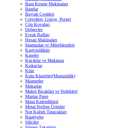
Bant Kesme Makinaları
Bantlar
Bayrak Çeşitleri
Cetvelleri, Gönye, Pergel
Çöp Kovaları
Delgeçler
Evrak Rafları
Hesap Makinaları
Istampalar ve Mürekkepleri
Kartvizitlikler
Kaşeler
Kılçıklar ve Makinası
Kıskaçlar
Küre
Kutu Klasörler(Magazinlik)
Magnetler
Makaslar
Maket Bıçakları ve Yedekleri
Mantar Pano
Masa Kalemlikleri
Metal Perfore Ürünler
Not Kağıdı Tutacakları
Raptiyeler
Siliciler
Sümen Takımları