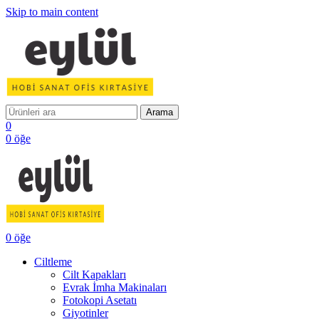
Skip to main content
Arama
0
0
öğe
0
öğe
Ciltleme
Cilt Kapakları
Evrak İmha Makinaları
Fotokopi Asetatı
Giyotinler