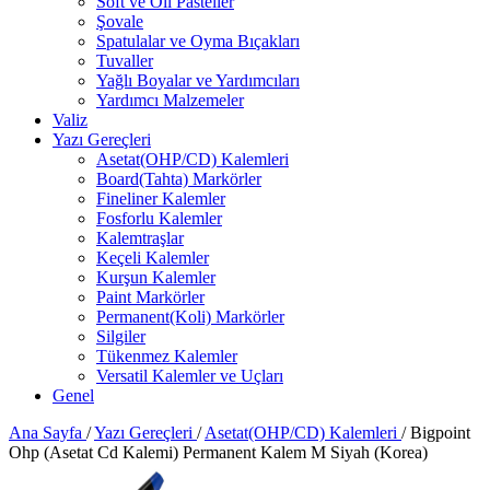
Soft ve Oil Pasteller
Şovale
Spatulalar ve Oyma Bıçakları
Tuvaller
Yağlı Boyalar ve Yardımcıları
Yardımcı Malzemeler
Valiz
Yazı Gereçleri
Asetat(OHP/CD) Kalemleri
Board(Tahta) Markörler
Fineliner Kalemler
Fosforlu Kalemler
Kalemtraşlar
Keçeli Kalemler
Kurşun Kalemler
Paint Markörler
Permanent(Koli) Markörler
Silgiler
Tükenmez Kalemler
Versatil Kalemler ve Uçları
Genel
Ana Sayfa
/
Yazı Gereçleri
/
Asetat(OHP/CD) Kalemleri
/
Bigpoint
Ohp (Asetat Cd Kalemi) Permanent Kalem M Siyah (Korea)