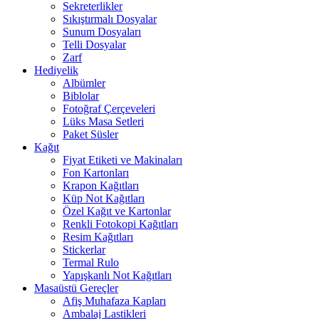
Sekreterlikler
Sıkıştırmalı Dosyalar
Sunum Dosyaları
Telli Dosyalar
Zarf
Hediyelik
Albümler
Biblolar
Fotoğraf Çerçeveleri
Lüks Masa Setleri
Paket Süsler
Kağıt
Fiyat Etiketi ve Makinaları
Fon Kartonları
Krapon Kağıtları
Küp Not Kağıtları
Özel Kağıt ve Kartonlar
Renkli Fotokopi Kağıtları
Resim Kağıtları
Stickerlar
Termal Rulo
Yapışkanlı Not Kağıtları
Masaüstü Gereçler
Afiş Muhafaza Kapları
Ambalaj Lastikleri