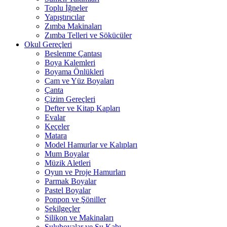
Toplu İğneler
Yapıştırıcılar
Zımba Makinaları
Zımba Telleri ve Sökücüler
Okul Gereçleri
Beslenme Çantası
Boya Kalemleri
Boyama Önlükleri
Cam ve Yüz Boyaları
Çanta
Çizim Gereçleri
Defter ve Kitap Kapları
Evalar
Keçeler
Matara
Model Hamurlar ve Kalıpları
Mum Boyalar
Müzik Aletleri
Oyun ve Proje Hamurları
Parmak Boyalar
Pastel Boyalar
Ponpon ve Şöniller
Şekilgeçler
Silikon ve Makinaları
Suluboyalar ve Su Kabı