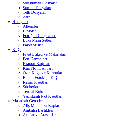
Sıkıştırmalı Dosyalar
Sunum Dosyaları
Telli Dosyalar
Zarf
Hediyelik
Albümler
Biblolar
Fotoğraf Çerçeveleri
Lüks Masa Setleri
Paket Süsler
Kağıt
Fiyat Etiketi ve Makinaları
Fon Kartonları
Krapon Kağıtları
Küp Not Kağıtları
Özel Kağıt ve Kartonlar
Renkli Fotokopi Kağıtları
Resim Kağıtları
Stickerlar
Termal Rulo
Yapışkanlı Not Kağıtları
Masaüstü Gereçler
Afiş Muhafaza Kapları
Ambalaj Lastikleri
Ataşlar ve Ataşlıklar