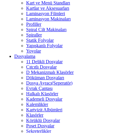
Kart ve Menü Standları
Kartlar ve Aksesuarları
Laminasyon Filmleri
Laminasyon Makinaları
Profiller
Spiral Cilt Makinaları
Spiraller
Statik Folyolar
Yapışkanlı Folyolar
Yoyolar
Dosyalama
11 Delikli Dosyalar
Çıtçıtlı Dosyalar
D Mekanizmalı Klasörler
Döküman Dosyaları
Dosya Ayracı(Seperatör)
Evrak Çantası
Halkalı Klasörler
Kademeli Dosyalar
Kalemlikler
Kartvizit Albümleri
Klasörler
Körüklü Dosyalar
Poşet Dosyalar
Sekreterlikler