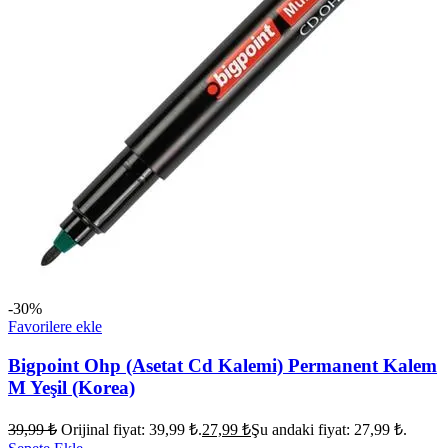
-30%
Favorilere ekle
Bigpoint Ohp (Asetat Cd Kalemi) Permanent Kalem
M Yeşil (Korea)
39,99
₺
Orijinal fiyat: 39,99 ₺.
27,99
₺
Şu andaki fiyat: 27,99 ₺.