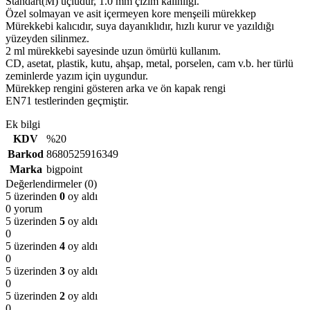
Standart(M) uçludur, 1.0 mm çizim kalınlığı.
Özel solmayan ve asit içermeyen kore menşeili mürekkep
Mürekkebi kalıcıdır, suya dayanıklıdır, hızlı kurur ve yazıldığı
yüzeyden silinmez.
2 ml mürekkebi sayesinde uzun ömürlü kullanım.
CD, asetat, plastik, kutu, ahşap, metal, porselen, cam v.b. her türlü
zeminlerde yazım için uygundur.
Mürekkep rengini gösteren arka ve ön kapak rengi
EN71 testlerinden geçmiştir.
Ek bilgi
KDV
%20
Barkod
8680525916349
Marka
bigpoint
Değerlendirmeler (0)
5 üzerinden
0
oy aldı
0 yorum
5 üzerinden
5
oy aldı
0
5 üzerinden
4
oy aldı
0
5 üzerinden
3
oy aldı
0
5 üzerinden
2
oy aldı
0