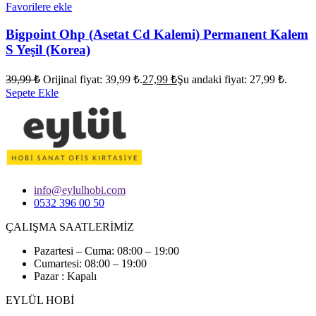
Favorilere ekle
Bigpoint Ohp (Asetat Cd Kalemi) Permanent Kalem
S Yeşil (Korea)
39,99
₺
Orijinal fiyat: 39,99 ₺.
27,99
₺
Şu andaki fiyat: 27,99 ₺.
Sepete Ekle
info@eylulhobi.com
0532 396 00 50
ÇALIŞMA SAATLERİMİZ
Pazartesi – Cuma: 08:00 – 19:00
Cumartesi: 08:00 – 19:00
Pazar : Kapalı
EYLÜL HOBİ