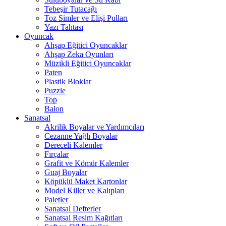
Tebeşir Tutacağı
Toz Simler ve Elişi Pulları
Yazı Tahtası
Oyuncak
Ahşap Eğitici Oyuncaklar
Ahşap Zeka Oyunları
Müzikli Eğitici Oyuncaklar
Paten
Plastik Bloklar
Puzzle
Top
Balon
Sanatsal
Akrilik Boyalar ve Yardımcıları
Cezanne Yağlı Boyalar
Dereceli Kalemler
Fırçalar
Grafit ve Kömür Kalemler
Guaj Boyalar
Köpüklü Maket Kartonlar
Model Killer ve Kalıpları
Paletler
Sanatsal Defterler
Sanatsal Resim Kağıtları