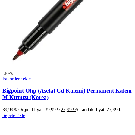
-30%
Favorilere ekle
Bigpoint Ohp (Asetat Cd Kalemi) Permanent Kalem
M Kırmızı (Korea)
39,99
₺
Orijinal fiyat: 39,99 ₺.
27,99
₺
Şu andaki fiyat: 27,99 ₺.
Sepete Ekle