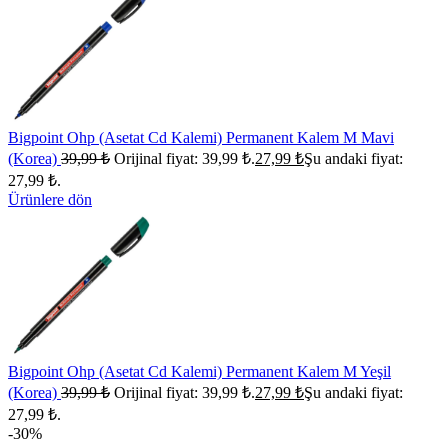
Bigpoint Ohp (Asetat Cd Kalemi) Permanent Kalem M Mavi
(Korea)
39,99
₺
Orijinal fiyat: 39,99 ₺.
27,99
₺
Şu andaki fiyat:
27,99 ₺.
Ürünlere dön
Bigpoint Ohp (Asetat Cd Kalemi) Permanent Kalem M Yeşil
(Korea)
39,99
₺
Orijinal fiyat: 39,99 ₺.
27,99
₺
Şu andaki fiyat:
27,99 ₺.
-30%