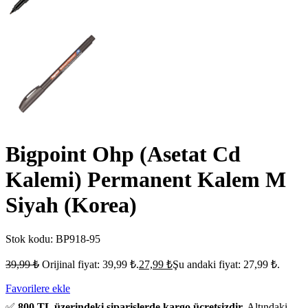
Bigpoint Ohp (Asetat Cd
Kalemi) Permanent Kalem M
Siyah (Korea)
Stok kodu:
BP918-95
39,99
₺
Orijinal fiyat: 39,99 ₺.
27,99
₺
Şu andaki fiyat: 27,99 ₺.
Favorilere ekle
✅
800 TL üzerindeki siparişlerde kargo ücretsizdir.
Altındaki