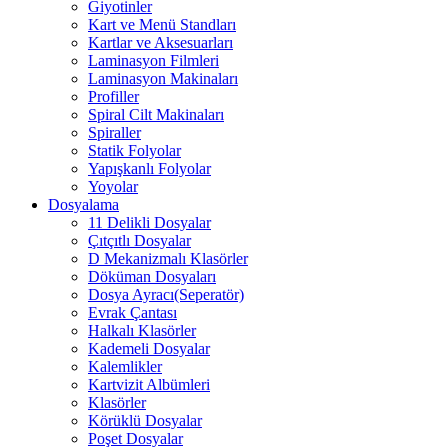
Giyotinler
Kart ve Menü Standları
Kartlar ve Aksesuarları
Laminasyon Filmleri
Laminasyon Makinaları
Profiller
Spiral Cilt Makinaları
Spiraller
Statik Folyolar
Yapışkanlı Folyolar
Yoyolar
Dosyalama
11 Delikli Dosyalar
Çıtçıtlı Dosyalar
D Mekanizmalı Klasörler
Döküman Dosyaları
Dosya Ayracı(Seperatör)
Evrak Çantası
Halkalı Klasörler
Kademeli Dosyalar
Kalemlikler
Kartvizit Albümleri
Klasörler
Körüklü Dosyalar
Poşet Dosyalar