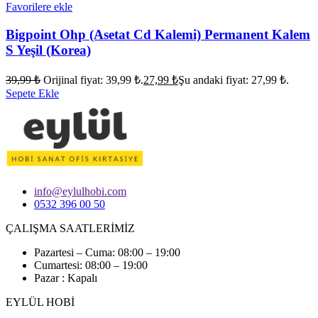
Favorilere ekle
Bigpoint Ohp (Asetat Cd Kalemi) Permanent Kalem
S Yeşil (Korea)
39,99
₺
Orijinal fiyat: 39,99 ₺.
27,99
₺
Şu andaki fiyat: 27,99 ₺.
Sepete Ekle
info@eylulhobi.com
0532 396 00 50
ÇALIŞMA SAATLERİMİZ
Pazartesi – Cuma: 08:00 – 19:00
Cumartesi: 08:00 – 19:00
Pazar : Kapalı
EYLÜL HOBİ