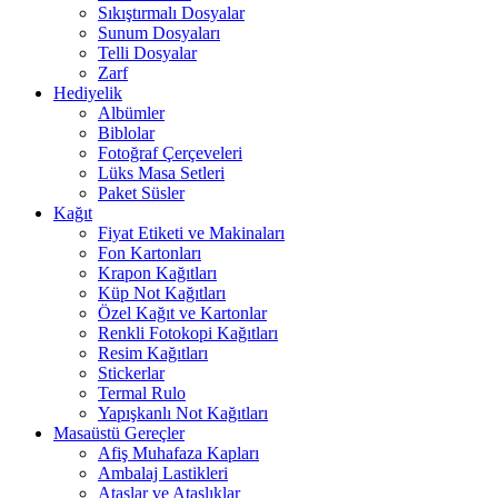
Sıkıştırmalı Dosyalar
Sunum Dosyaları
Telli Dosyalar
Zarf
Hediyelik
Albümler
Biblolar
Fotoğraf Çerçeveleri
Lüks Masa Setleri
Paket Süsler
Kağıt
Fiyat Etiketi ve Makinaları
Fon Kartonları
Krapon Kağıtları
Küp Not Kağıtları
Özel Kağıt ve Kartonlar
Renkli Fotokopi Kağıtları
Resim Kağıtları
Stickerlar
Termal Rulo
Yapışkanlı Not Kağıtları
Masaüstü Gereçler
Afiş Muhafaza Kapları
Ambalaj Lastikleri
Ataşlar ve Ataşlıklar