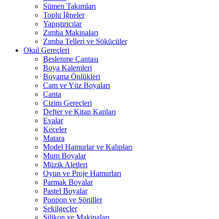
Sümen Takımları
Toplu İğneler
Yapıştırıcılar
Zımba Makinaları
Zımba Telleri ve Sökücüler
Okul Gereçleri
Beslenme Çantası
Boya Kalemleri
Boyama Önlükleri
Cam ve Yüz Boyaları
Çanta
Çizim Gereçleri
Defter ve Kitap Kapları
Evalar
Keçeler
Matara
Model Hamurlar ve Kalıpları
Mum Boyalar
Müzik Aletleri
Oyun ve Proje Hamurları
Parmak Boyalar
Pastel Boyalar
Ponpon ve Şöniller
Şekilgeçler
Silikon ve Makinaları