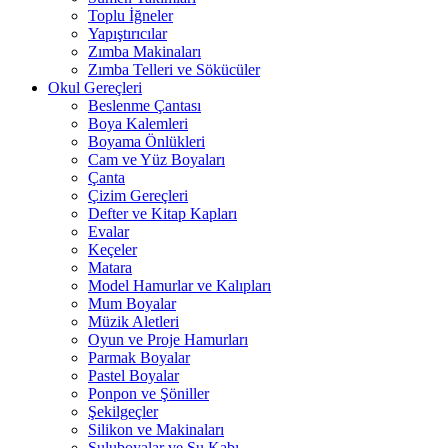
Toplu İğneler
Yapıştırıcılar
Zımba Makinaları
Zımba Telleri ve Sökücüler
Okul Gereçleri
Beslenme Çantası
Boya Kalemleri
Boyama Önlükleri
Cam ve Yüz Boyaları
Çanta
Çizim Gereçleri
Defter ve Kitap Kapları
Evalar
Keçeler
Matara
Model Hamurlar ve Kalıpları
Mum Boyalar
Müzik Aletleri
Oyun ve Proje Hamurları
Parmak Boyalar
Pastel Boyalar
Ponpon ve Şöniller
Şekilgeçler
Silikon ve Makinaları
Suluboyalar ve Su Kabı