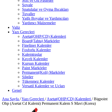
Soft ve Oil Pasteller
Şovale
Spatulalar ve Oyma Bıçakları
Tuvaller
Yağlı Boyalar ve Yardımcıları
Yardımcı Malzemeler
Valiz
Yazı Gereçleri
Asetat(OHP/CD) Kalemleri
Board(Tahta) Markörler
Fineliner Kalemler
Fosforlu Kalemler
Kalemtraşlar
Keçeli Kalemler
Kurşun Kalemler
Paint Markörler
Permanent(Koli) Markörler
Silgiler
Tükenmez Kalemler
Versatil Kalemler ve Uçları
Genel
Ana Sayfa
/
Yazı Gereçleri
/
Asetat(OHP/CD) Kalemleri
/
Bigpoint
Ohp (Asetat Cd Kalemi) Permanent Kalem S Mavi (Korea)