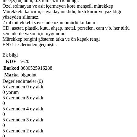
İnce(S) uçludur, 0.3 mm çizim kalınlığı.
Özel solmayan ve asit içermeyen kore menşeili mürekkep
Mürekkebi kalıcıdır, suya dayanıklıdır, hızlı kurur ve yazıldığı
yüzeyden silinmez.
2 ml mürekkebi sayesinde uzun ömürlü kullanım.
CD, asetat, plastik, kutu, ahşap, metal, porselen, cam v.b. her türlü
zeminlerde yazım için uygundur.
Mürekkep rengini gösteren arka ve ön kapak rengi
EN71 testlerinden geçmiştir.
Ek bilgi
KDV
%20
Barkod
8680525916288
Marka
bigpoint
Değerlendirmeler (0)
5 üzerinden
0
oy aldı
0 yorum
5 üzerinden
5
oy aldı
0
5 üzerinden
4
oy aldı
0
5 üzerinden
3
oy aldı
0
5 üzerinden
2
oy aldı
0