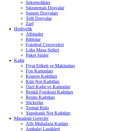
Sekreterlikler
Sıkıştırmalı Dosyalar
Sunum Dosyaları
Telli Dosyalar
Zarf
Hediyelik
Albümler
Biblolar
Fotoğraf Çerçeveleri
Lüks Masa Setleri
Paket Süsler
Kağıt
Fiyat Etiketi ve Makinaları
Fon Kartonları
Krapon Kağıtları
Küp Not Kağıtları
Özel Kağıt ve Kartonlar
Renkli Fotokopi Kağıtları
Resim Kağıtları
Stickerlar
Termal Rulo
Yapışkanlı Not Kağıtları
Masaüstü Gereçler
Afiş Muhafaza Kapları
Ambalaj Lastikleri