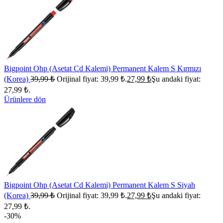
Bigpoint Ohp (Asetat Cd Kalemi) Permanent Kalem S Kırmızı
(Korea)
39,99
₺
Orijinal fiyat: 39,99 ₺.
27,99
₺
Şu andaki fiyat:
27,99 ₺.
Ürünlere dön
Bigpoint Ohp (Asetat Cd Kalemi) Permanent Kalem S Siyah
(Korea)
39,99
₺
Orijinal fiyat: 39,99 ₺.
27,99
₺
Şu andaki fiyat:
27,99 ₺.
-30%