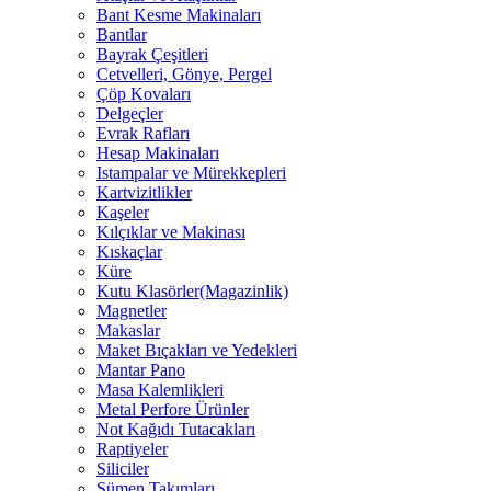
Bant Kesme Makinaları
Bantlar
Bayrak Çeşitleri
Cetvelleri, Gönye, Pergel
Çöp Kovaları
Delgeçler
Evrak Rafları
Hesap Makinaları
Istampalar ve Mürekkepleri
Kartvizitlikler
Kaşeler
Kılçıklar ve Makinası
Kıskaçlar
Küre
Kutu Klasörler(Magazinlik)
Magnetler
Makaslar
Maket Bıçakları ve Yedekleri
Mantar Pano
Masa Kalemlikleri
Metal Perfore Ürünler
Not Kağıdı Tutacakları
Raptiyeler
Siliciler
Sümen Takımları