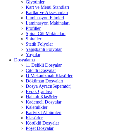
Giyotinler
Kart ve Menü Standları
Kartlar ve Aksesuarları
Laminasyon Filmleri
Laminasyon Makinaları
Profiller
Spiral Cilt Makinaları
Spiraller
Statik Folyolar
Yapışkanlı Folyolar
Yoyolar
Dosyalama
11 Delikli Dosyalar
Çıtçıtlı Dosyalar
D Mekanizmalı Klasörler
Döküman Dosyaları
Dosya Ayracı(Seperatör)
Evrak Çantası
Halkalı Klasörler
Kademeli Dosyalar
Kalemlikler
Kartvizit Albümleri
Klasörler
Körüklü Dosyalar
Poşet Dosyalar