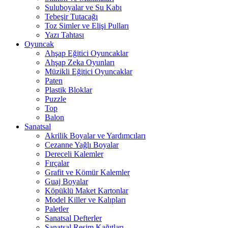
Suluboyalar ve Su Kabı
Tebeşir Tutacağı
Toz Simler ve Elişi Pulları
Yazı Tahtası
Oyuncak
Ahşap Eğitici Oyuncaklar
Ahşap Zeka Oyunları
Müzikli Eğitici Oyuncaklar
Paten
Plastik Bloklar
Puzzle
Top
Balon
Sanatsal
Akrilik Boyalar ve Yardımcıları
Cezanne Yağlı Boyalar
Dereceli Kalemler
Fırçalar
Grafit ve Kömür Kalemler
Guaj Boyalar
Köpüklü Maket Kartonlar
Model Killer ve Kalıpları
Paletler
Sanatsal Defterler
Sanatsal Resim Kağıtları