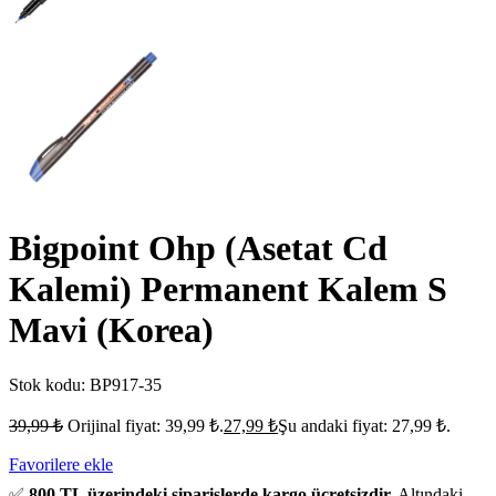
Bigpoint Ohp (Asetat Cd
Kalemi) Permanent Kalem S
Mavi (Korea)
Stok kodu:
BP917-35
39,99
₺
Orijinal fiyat: 39,99 ₺.
27,99
₺
Şu andaki fiyat: 27,99 ₺.
Favorilere ekle
✅
800 TL üzerindeki siparişlerde kargo ücretsizdir.
Altındaki