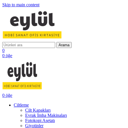
Skip to main content
Arama
0
0
öğe
0
öğe
Ciltleme
Cilt Kapakları
Evrak İmha Makinaları
Fotokopi Asetatı
Giyotinler