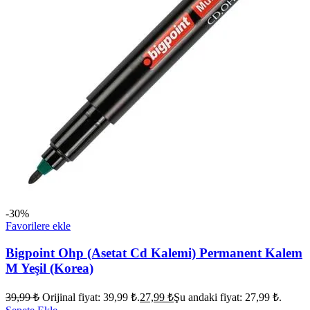
-30%
Favorilere ekle
Bigpoint Ohp (Asetat Cd Kalemi) Permanent Kalem
M Yeşil (Korea)
39,99
₺
Orijinal fiyat: 39,99 ₺.
27,99
₺
Şu andaki fiyat: 27,99 ₺.