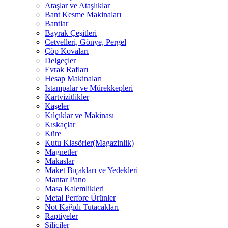
Ataşlar ve Ataşlıklar
Bant Kesme Makinaları
Bantlar
Bayrak Çeşitleri
Cetvelleri, Gönye, Pergel
Çöp Kovaları
Delgeçler
Evrak Rafları
Hesap Makinaları
Istampalar ve Mürekkepleri
Kartvizitlikler
Kaşeler
Kılçıklar ve Makinası
Kıskaçlar
Küre
Kutu Klasörler(Magazinlik)
Magnetler
Makaslar
Maket Bıçakları ve Yedekleri
Mantar Pano
Masa Kalemlikleri
Metal Perfore Ürünler
Not Kağıdı Tutacakları
Raptiyeler
Siliciler