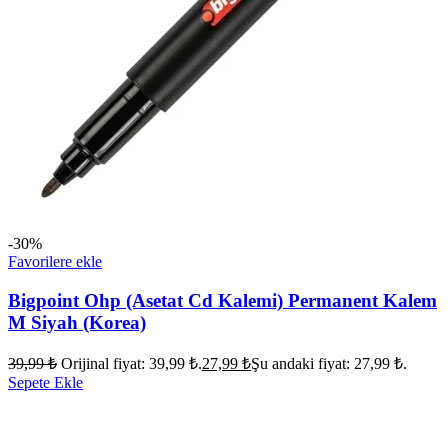
-30%
Favorilere ekle
Bigpoint Ohp (Asetat Cd Kalemi) Permanent Kalem
M Siyah (Korea)
39,99
₺
Orijinal fiyat: 39,99 ₺.
27,99
₺
Şu andaki fiyat: 27,99 ₺.
Sepete Ekle