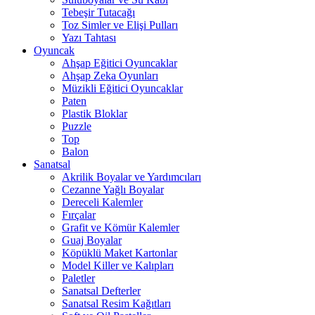
Tebeşir Tutacağı
Toz Simler ve Elişi Pulları
Yazı Tahtası
Oyuncak
Ahşap Eğitici Oyuncaklar
Ahşap Zeka Oyunları
Müzikli Eğitici Oyuncaklar
Paten
Plastik Bloklar
Puzzle
Top
Balon
Sanatsal
Akrilik Boyalar ve Yardımcıları
Cezanne Yağlı Boyalar
Dereceli Kalemler
Fırçalar
Grafit ve Kömür Kalemler
Guaj Boyalar
Köpüklü Maket Kartonlar
Model Killer ve Kalıpları
Paletler
Sanatsal Defterler
Sanatsal Resim Kağıtları