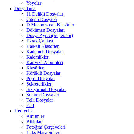
Yoyolar
Dosyalama
11 Delikli Dosyalar
Çıtçıtlı Dosyalar
D Mekanizmalı Klasörler
Döküman Dosyaları
Dosya Ayracı(Seperatör)
Evrak Çantası
Halkalı Klasörler
Kademeli Dosyalar
Kalemlikler
Kartvizit Albümleri
Klasörler
Körüklü Dosyalar
Poşet Dosyalar
Sekreterlikler
Sıkıştırmalı Dosyalar
Sunum Dosyaları
Telli Dosyalar
Zarf
Hediyelik
Albümler
Biblolar
Fotoğraf Çerçeveleri
Lüks Masa Setleri