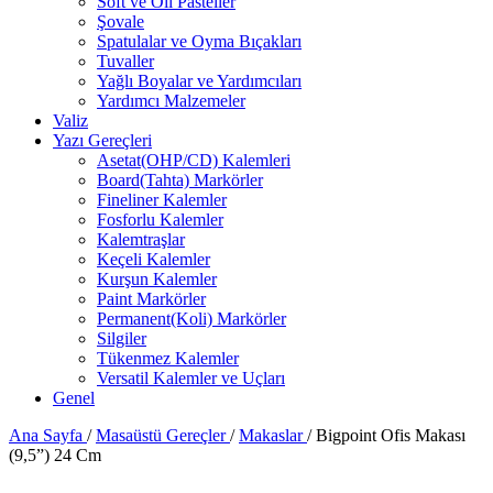
Soft ve Oil Pasteller
Şovale
Spatulalar ve Oyma Bıçakları
Tuvaller
Yağlı Boyalar ve Yardımcıları
Yardımcı Malzemeler
Valiz
Yazı Gereçleri
Asetat(OHP/CD) Kalemleri
Board(Tahta) Markörler
Fineliner Kalemler
Fosforlu Kalemler
Kalemtraşlar
Keçeli Kalemler
Kurşun Kalemler
Paint Markörler
Permanent(Koli) Markörler
Silgiler
Tükenmez Kalemler
Versatil Kalemler ve Uçları
Genel
Ana Sayfa
/
Masaüstü Gereçler
/
Makaslar
/
Bigpoint Ofis Makası
(9,5”) 24 Cm