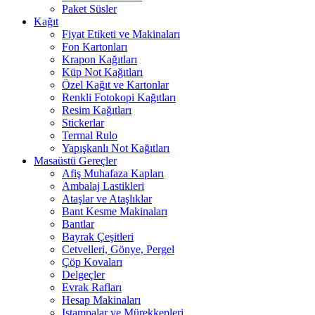
Paket Süsler
Kağıt
Fiyat Etiketi ve Makinaları
Fon Kartonları
Krapon Kağıtları
Küp Not Kağıtları
Özel Kağıt ve Kartonlar
Renkli Fotokopi Kağıtları
Resim Kağıtları
Stickerlar
Termal Rulo
Yapışkanlı Not Kağıtları
Masaüstü Gereçler
Afiş Muhafaza Kapları
Ambalaj Lastikleri
Ataşlar ve Ataşlıklar
Bant Kesme Makinaları
Bantlar
Bayrak Çeşitleri
Cetvelleri, Gönye, Pergel
Çöp Kovaları
Delgeçler
Evrak Rafları
Hesap Makinaları
Istampalar ve Mürekkepleri