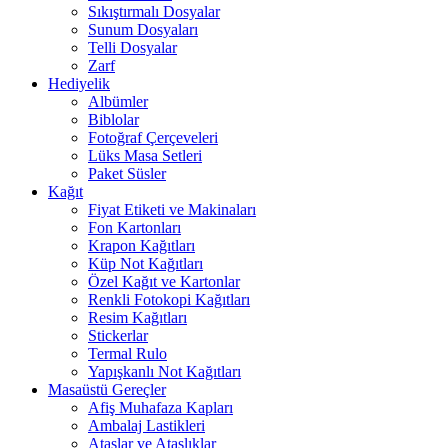
Sıkıştırmalı Dosyalar
Sunum Dosyaları
Telli Dosyalar
Zarf
Hediyelik
Albümler
Biblolar
Fotoğraf Çerçeveleri
Lüks Masa Setleri
Paket Süsler
Kağıt
Fiyat Etiketi ve Makinaları
Fon Kartonları
Krapon Kağıtları
Küp Not Kağıtları
Özel Kağıt ve Kartonlar
Renkli Fotokopi Kağıtları
Resim Kağıtları
Stickerlar
Termal Rulo
Yapışkanlı Not Kağıtları
Masaüstü Gereçler
Afiş Muhafaza Kapları
Ambalaj Lastikleri
Ataşlar ve Ataşlıklar