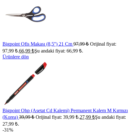
Bigpoint Ofis Makası (8,5'') 21 Cm
97,99
₺
Orijinal fiyat:
97,99 ₺.
66,99
₺
Şu andaki fiyat: 66,99 ₺.
Ürünlere dön
Bigpoint Ohp (Asetat Cd Kalemi) Permanent Kalem M Kırmızı
(Korea)
39,99
₺
Orijinal fiyat: 39,99 ₺.
27,99
₺
Şu andaki fiyat:
27,99 ₺.
-31%