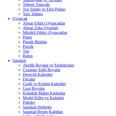
Tebeşir Tutacağı
Toz Simler ve Elişi Pulları
Yazı Tahtası
Oyuncak
Ahşap Eğitici Oyuncaklar
Ahşap Zeka Oyunları
Müzikli Eğitici Oyuncaklar
Paten
Plastik Bloklar
Puzzle
Top
Balon
Sanatsal
Akrilik Boyalar ve Yardımcıları
Cezanne Yağlı Boyalar
Dereceli Kalemler
Fırçalar
Grafit ve Kömür Kalemler
Guaj Boyalar
Köpüklü Maket Kartonlar
Model Killer ve Kalıpları
Paletler
Sanatsal Defterler
Sanatsal Resim Kağıtları