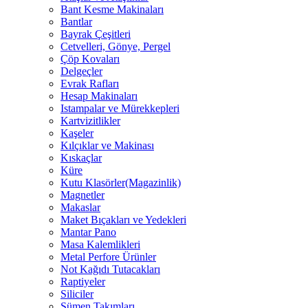
Bant Kesme Makinaları
Bantlar
Bayrak Çeşitleri
Cetvelleri, Gönye, Pergel
Çöp Kovaları
Delgeçler
Evrak Rafları
Hesap Makinaları
Istampalar ve Mürekkepleri
Kartvizitlikler
Kaşeler
Kılçıklar ve Makinası
Kıskaçlar
Küre
Kutu Klasörler(Magazinlik)
Magnetler
Makaslar
Maket Bıçakları ve Yedekleri
Mantar Pano
Masa Kalemlikleri
Metal Perfore Ürünler
Not Kağıdı Tutacakları
Raptiyeler
Siliciler
Sümen Takımları