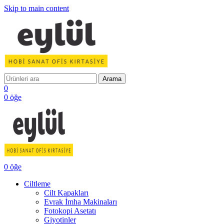
Skip to main content
Arama
0
0
öğe
0
öğe
Ciltleme
Cilt Kapakları
Evrak İmha Makinaları
Fotokopi Asetatı
Giyotinler