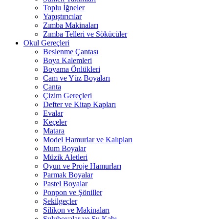
Toplu İğneler
Yapıştırıcılar
Zımba Makinaları
Zımba Telleri ve Sökücüler
Okul Gereçleri
Beslenme Çantası
Boya Kalemleri
Boyama Önlükleri
Cam ve Yüz Boyaları
Çanta
Çizim Gereçleri
Defter ve Kitap Kapları
Evalar
Keçeler
Matara
Model Hamurlar ve Kalıpları
Mum Boyalar
Müzik Aletleri
Oyun ve Proje Hamurları
Parmak Boyalar
Pastel Boyalar
Ponpon ve Şöniller
Şekilgeçler
Silikon ve Makinaları
Suluboyalar ve Su Kabı