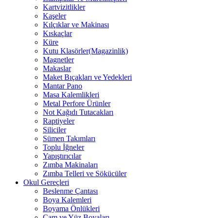
Kartvizitlikler
Kaşeler
Kılçıklar ve Makinası
Kıskaçlar
Küre
Kutu Klasörler(Magazinlik)
Magnetler
Makaslar
Maket Bıçakları ve Yedekleri
Mantar Pano
Masa Kalemlikleri
Metal Perfore Ürünler
Not Kağıdı Tutacakları
Raptiyeler
Siliciler
Sümen Takımları
Toplu İğneler
Yapıştırıcılar
Zımba Makinaları
Zımba Telleri ve Sökücüler
Okul Gereçleri
Beslenme Çantası
Boya Kalemleri
Boyama Önlükleri
Cam ve Yüz Boyaları