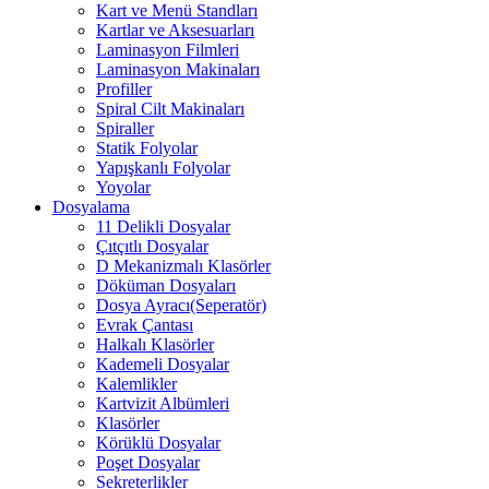
Kart ve Menü Standları
Kartlar ve Aksesuarları
Laminasyon Filmleri
Laminasyon Makinaları
Profiller
Spiral Cilt Makinaları
Spiraller
Statik Folyolar
Yapışkanlı Folyolar
Yoyolar
Dosyalama
11 Delikli Dosyalar
Çıtçıtlı Dosyalar
D Mekanizmalı Klasörler
Döküman Dosyaları
Dosya Ayracı(Seperatör)
Evrak Çantası
Halkalı Klasörler
Kademeli Dosyalar
Kalemlikler
Kartvizit Albümleri
Klasörler
Körüklü Dosyalar
Poşet Dosyalar
Sekreterlikler