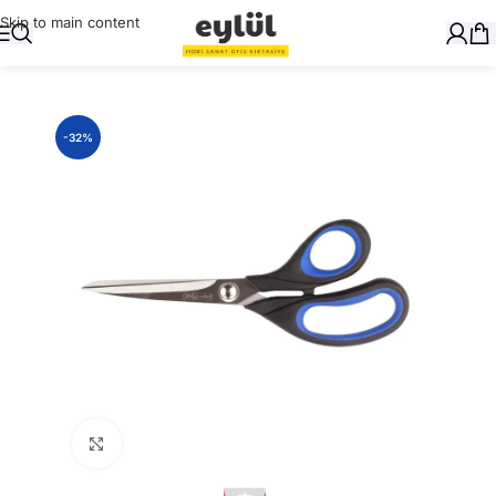
Skip to main content
Ana Sayfa
/
Masaüstü Gereçler
/
Makaslar
-32%
Büyütmek için tıklayın