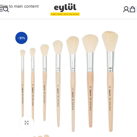
Skip to main content
Ana Sayfa
/
Sanatsal
/
Fırçalar
-31%
Büyütmek için tıklayın