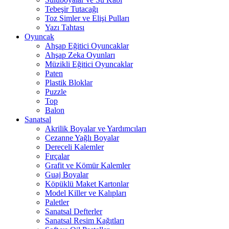
Tebeşir Tutacağı
Toz Simler ve Elişi Pulları
Yazı Tahtası
Oyuncak
Ahşap Eğitici Oyuncaklar
Ahşap Zeka Oyunları
Müzikli Eğitici Oyuncaklar
Paten
Plastik Bloklar
Puzzle
Top
Balon
Sanatsal
Akrilik Boyalar ve Yardımcıları
Cezanne Yağlı Boyalar
Dereceli Kalemler
Fırçalar
Grafit ve Kömür Kalemler
Guaj Boyalar
Köpüklü Maket Kartonlar
Model Killer ve Kalıpları
Paletler
Sanatsal Defterler
Sanatsal Resim Kağıtları