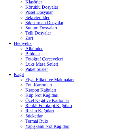
Klasörler
Körüklü Dosyalar
Poşet Dosyalar
Sekreterlikler
Sıkıştırmalı Dosyalar
Sunum Dosyaları
Telli Dosyalar
Zarf
Hediyelik
Albümler
Biblolar
Fotoğraf Çerçeveleri
Lüks Masa Setleri
Paket Süsler
Kağıt
Fiyat Etiketi ve Makinaları
Fon Kartonları
Krapon Kağıtları
Küp Not Kağıtları
Özel Kağıt ve Kartonlar
Renkli Fotokopi Kağıtları
Resim Kağıtları
Stickerlar
Termal Rulo
Yapışkanlı Not Kağıtları