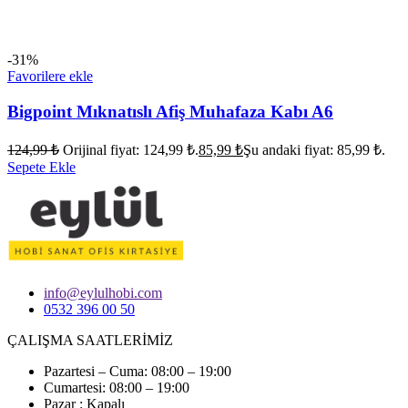
-31%
Favorilere ekle
Bigpoint Mıknatıslı Afiş Muhafaza Kabı A6
124,99
₺
Orijinal fiyat: 124,99 ₺.
85,99
₺
Şu andaki fiyat: 85,99 ₺.
Sepete Ekle
info@eylulhobi.com
0532 396 00 50
ÇALIŞMA SAATLERİMİZ
Pazartesi – Cuma: 08:00 – 19:00
Cumartesi: 08:00 – 19:00
Pazar : Kapalı