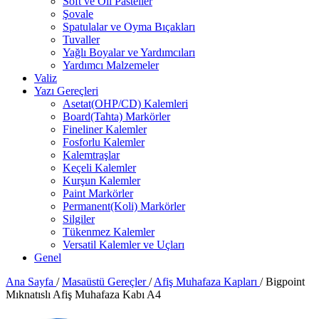
Soft ve Oil Pasteller
Şovale
Spatulalar ve Oyma Bıçakları
Tuvaller
Yağlı Boyalar ve Yardımcıları
Yardımcı Malzemeler
Valiz
Yazı Gereçleri
Asetat(OHP/CD) Kalemleri
Board(Tahta) Markörler
Fineliner Kalemler
Fosforlu Kalemler
Kalemtraşlar
Keçeli Kalemler
Kurşun Kalemler
Paint Markörler
Permanent(Koli) Markörler
Silgiler
Tükenmez Kalemler
Versatil Kalemler ve Uçları
Genel
Ana Sayfa
/
Masaüstü Gereçler
/
Afiş Muhafaza Kapları
/
Bigpoint
Mıknatıslı Afiş Muhafaza Kabı A4