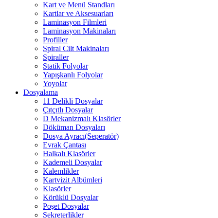
Kart ve Menü Standları
Kartlar ve Aksesuarları
Laminasyon Filmleri
Laminasyon Makinaları
Profiller
Spiral Cilt Makinaları
Spiraller
Statik Folyolar
Yapışkanlı Folyolar
Yoyolar
Dosyalama
11 Delikli Dosyalar
Çıtçıtlı Dosyalar
D Mekanizmalı Klasörler
Döküman Dosyaları
Dosya Ayracı(Seperatör)
Evrak Çantası
Halkalı Klasörler
Kademeli Dosyalar
Kalemlikler
Kartvizit Albümleri
Klasörler
Körüklü Dosyalar
Poşet Dosyalar
Sekreterlikler