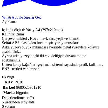
WhatsApp ile Sipariş Geç
Açıklama
İç kağıt ölçüsü: Yatay A4 (297x210mm)
Kalınlık: 2mm
Çerçeve renkleri : Koyu mavi, sarı, yeşil ve kırmızı
Şeffaf ABS plastikden üretilmiştir, yarı yumuşaktır.
Arka yüzeyi büyük mıknatısı sayesinde metal yüzeylere kolayca
asabilirsiniz.
Ayrıca arka yüzeyindeki iki çivi deliğiyle duvara monte
edebilirsiniz.
Üstten kolay kağıt/kart geçirmeli sistemi sayesinde pratik kullanım.
EN71 testleri yapılmıştır.
Ek bilgi
KDV
%20
Barkod
8680525951210
Marka
bigpoint
Değerlendirmeler (0)
5 üzerinden
0
oy aldı
0 yorum