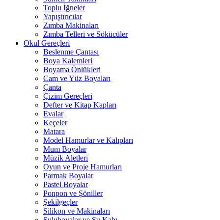
Toplu İğneler
Yapıştırıcılar
Zımba Makinaları
Zımba Telleri ve Sökücüler
Okul Gereçleri
Beslenme Çantası
Boya Kalemleri
Boyama Önlükleri
Cam ve Yüz Boyaları
Çanta
Çizim Gereçleri
Defter ve Kitap Kapları
Evalar
Keçeler
Matara
Model Hamurlar ve Kalıpları
Mum Boyalar
Müzik Aletleri
Oyun ve Proje Hamurları
Parmak Boyalar
Pastel Boyalar
Ponpon ve Şöniller
Şekilgeçler
Silikon ve Makinaları
Suluboyalar ve Su Kabı