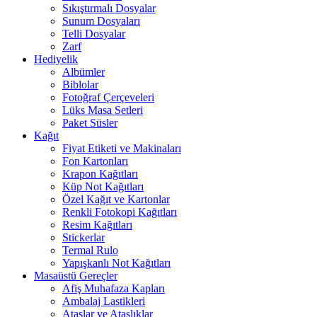
Sıkıştırmalı Dosyalar
Sunum Dosyaları
Telli Dosyalar
Zarf
Hediyelik
Albümler
Biblolar
Fotoğraf Çerçeveleri
Lüks Masa Setleri
Paket Süsler
Kağıt
Fiyat Etiketi ve Makinaları
Fon Kartonları
Krapon Kağıtları
Küp Not Kağıtları
Özel Kağıt ve Kartonlar
Renkli Fotokopi Kağıtları
Resim Kağıtları
Stickerlar
Termal Rulo
Yapışkanlı Not Kağıtları
Masaüstü Gereçler
Afiş Muhafaza Kapları
Ambalaj Lastikleri
Ataşlar ve Ataşlıklar