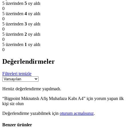
5 üzerinden
5
oy aldı
0
5 üzerinden
4
oy aldı
0
5 üzerinden
3
oy aldı
0
5 üzerinden
2
oy aldı
0
5 üzerinden
1
oy aldı
0
Değerlendirmeler
Filtreleri temizle
Henüz değerlendirme yapılmadı.
“Bigpoint Mıknatıslı Afiş Muhafaza Kabı A4” için yorum yapan ilk
kişi siz olun
Değerlendirme yazabilmek için
oturum açmalısınız
.
Benzer ürünler