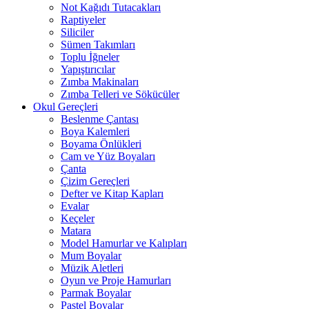
Not Kağıdı Tutacakları
Raptiyeler
Siliciler
Sümen Takımları
Toplu İğneler
Yapıştırıcılar
Zımba Makinaları
Zımba Telleri ve Sökücüler
Okul Gereçleri
Beslenme Çantası
Boya Kalemleri
Boyama Önlükleri
Cam ve Yüz Boyaları
Çanta
Çizim Gereçleri
Defter ve Kitap Kapları
Evalar
Keçeler
Matara
Model Hamurlar ve Kalıpları
Mum Boyalar
Müzik Aletleri
Oyun ve Proje Hamurları
Parmak Boyalar
Pastel Boyalar