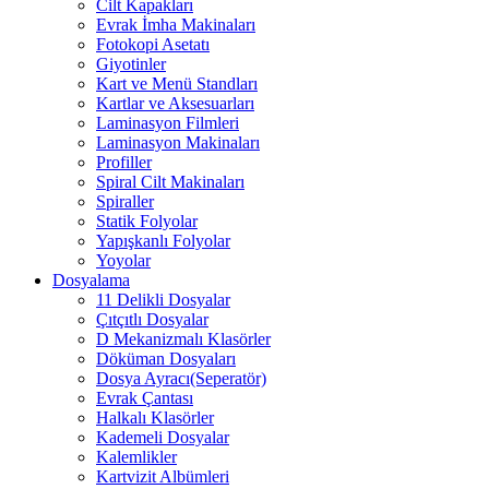
Cilt Kapakları
Evrak İmha Makinaları
Fotokopi Asetatı
Giyotinler
Kart ve Menü Standları
Kartlar ve Aksesuarları
Laminasyon Filmleri
Laminasyon Makinaları
Profiller
Spiral Cilt Makinaları
Spiraller
Statik Folyolar
Yapışkanlı Folyolar
Yoyolar
Dosyalama
11 Delikli Dosyalar
Çıtçıtlı Dosyalar
D Mekanizmalı Klasörler
Döküman Dosyaları
Dosya Ayracı(Seperatör)
Evrak Çantası
Halkalı Klasörler
Kademeli Dosyalar
Kalemlikler
Kartvizit Albümleri