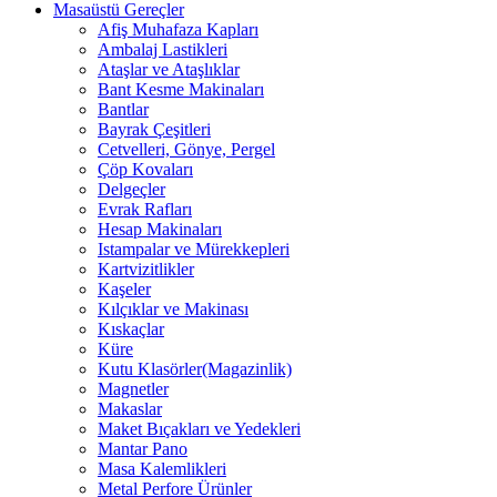
Masaüstü Gereçler
Afiş Muhafaza Kapları
Ambalaj Lastikleri
Ataşlar ve Ataşlıklar
Bant Kesme Makinaları
Bantlar
Bayrak Çeşitleri
Cetvelleri, Gönye, Pergel
Çöp Kovaları
Delgeçler
Evrak Rafları
Hesap Makinaları
Istampalar ve Mürekkepleri
Kartvizitlikler
Kaşeler
Kılçıklar ve Makinası
Kıskaçlar
Küre
Kutu Klasörler(Magazinlik)
Magnetler
Makaslar
Maket Bıçakları ve Yedekleri
Mantar Pano
Masa Kalemlikleri
Metal Perfore Ürünler