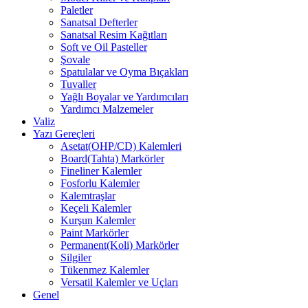
Paletler
Sanatsal Defterler
Sanatsal Resim Kağıtları
Soft ve Oil Pasteller
Şovale
Spatulalar ve Oyma Bıçakları
Tuvaller
Yağlı Boyalar ve Yardımcıları
Yardımcı Malzemeler
Valiz
Yazı Gereçleri
Asetat(OHP/CD) Kalemleri
Board(Tahta) Markörler
Fineliner Kalemler
Fosforlu Kalemler
Kalemtraşlar
Keçeli Kalemler
Kurşun Kalemler
Paint Markörler
Permanent(Koli) Markörler
Silgiler
Tükenmez Kalemler
Versatil Kalemler ve Uçları
Genel