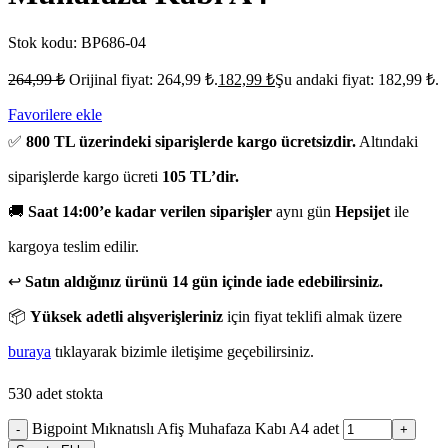
Stok kodu:
BP686-04
264,99
₺
Orijinal fiyat: 264,99 ₺.
182,99
₺
Şu andaki fiyat: 182,99 ₺.
Favorilere ekle
✅
800 TL üzerindeki siparişlerde kargo ücretsizdir.
Altındaki
siparişlerde kargo ücreti
105 TL’dir.
🚚
Saat 14:00’e kadar verilen siparişler
aynı gün
Hepsijet
ile
kargoya teslim edilir.
↩️
Satın aldığınız ürünü 14 gün içinde iade edebilirsiniz.
📦
Yüksek adetli alışverişleriniz
için fiyat teklifi almak üzere
buraya
tıklayarak bizimle iletişime geçebilirsiniz.
530 adet stokta
Bigpoint Mıknatıslı Afiş Muhafaza Kabı A4 adet
-
+