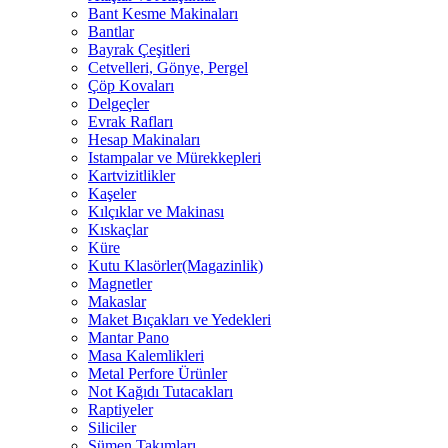
Bant Kesme Makinaları
Bantlar
Bayrak Çeşitleri
Cetvelleri, Gönye, Pergel
Çöp Kovaları
Delgeçler
Evrak Rafları
Hesap Makinaları
Istampalar ve Mürekkepleri
Kartvizitlikler
Kaşeler
Kılçıklar ve Makinası
Kıskaçlar
Küre
Kutu Klasörler(Magazinlik)
Magnetler
Makaslar
Maket Bıçakları ve Yedekleri
Mantar Pano
Masa Kalemlikleri
Metal Perfore Ürünler
Not Kağıdı Tutacakları
Raptiyeler
Siliciler
Sümen Takımları