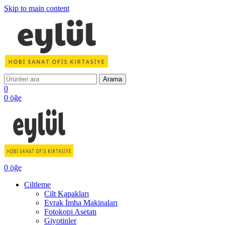
Skip to main content
Arama
0
0
öğe
0
öğe
Ciltleme
Cilt Kapakları
Evrak İmha Makinaları
Fotokopi Asetatı
Giyotinler