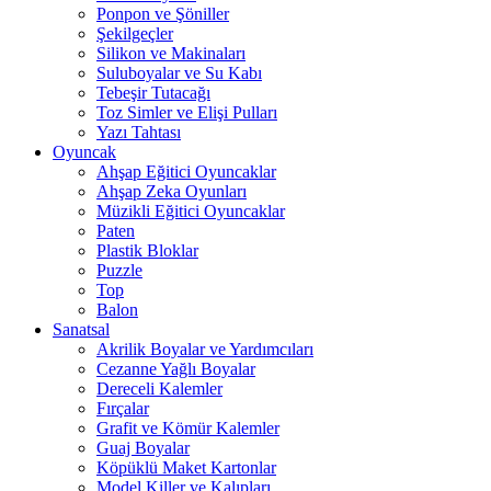
Ponpon ve Şöniller
Şekilgeçler
Silikon ve Makinaları
Suluboyalar ve Su Kabı
Tebeşir Tutacağı
Toz Simler ve Elişi Pulları
Yazı Tahtası
Oyuncak
Ahşap Eğitici Oyuncaklar
Ahşap Zeka Oyunları
Müzikli Eğitici Oyuncaklar
Paten
Plastik Bloklar
Puzzle
Top
Balon
Sanatsal
Akrilik Boyalar ve Yardımcıları
Cezanne Yağlı Boyalar
Dereceli Kalemler
Fırçalar
Grafit ve Kömür Kalemler
Guaj Boyalar
Köpüklü Maket Kartonlar
Model Killer ve Kalıpları