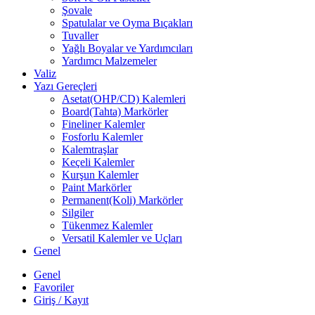
Şovale
Spatulalar ve Oyma Bıçakları
Tuvaller
Yağlı Boyalar ve Yardımcıları
Yardımcı Malzemeler
Valiz
Yazı Gereçleri
Asetat(OHP/CD) Kalemleri
Board(Tahta) Markörler
Fineliner Kalemler
Fosforlu Kalemler
Kalemtraşlar
Keçeli Kalemler
Kurşun Kalemler
Paint Markörler
Permanent(Koli) Markörler
Silgiler
Tükenmez Kalemler
Versatil Kalemler ve Uçları
Genel
Genel
Favoriler
Giriş / Kayıt