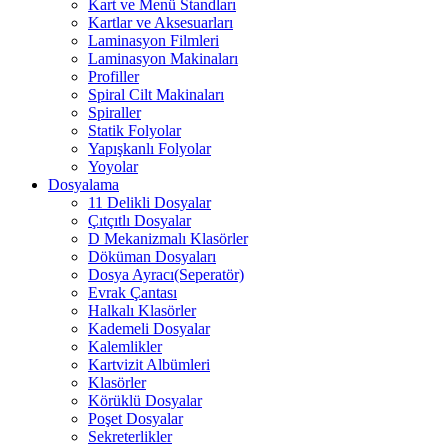
Kart ve Menü Standları
Kartlar ve Aksesuarları
Laminasyon Filmleri
Laminasyon Makinaları
Profiller
Spiral Cilt Makinaları
Spiraller
Statik Folyolar
Yapışkanlı Folyolar
Yoyolar
Dosyalama
11 Delikli Dosyalar
Çıtçıtlı Dosyalar
D Mekanizmalı Klasörler
Döküman Dosyaları
Dosya Ayracı(Seperatör)
Evrak Çantası
Halkalı Klasörler
Kademeli Dosyalar
Kalemlikler
Kartvizit Albümleri
Klasörler
Körüklü Dosyalar
Poşet Dosyalar
Sekreterlikler