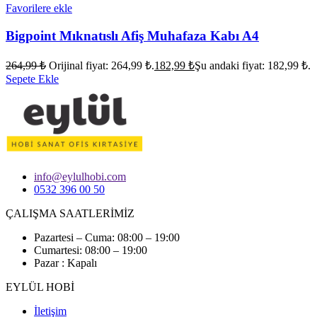
Favorilere ekle
Bigpoint Mıknatıslı Afiş Muhafaza Kabı A4
264,99
₺
Orijinal fiyat: 264,99 ₺.
182,99
₺
Şu andaki fiyat: 182,99 ₺.
Sepete Ekle
info@eylulhobi.com
0532 396 00 50
ÇALIŞMA SAATLERİMİZ
Pazartesi – Cuma: 08:00 – 19:00
Cumartesi: 08:00 – 19:00
Pazar : Kapalı
EYLÜL HOBİ
İletişim