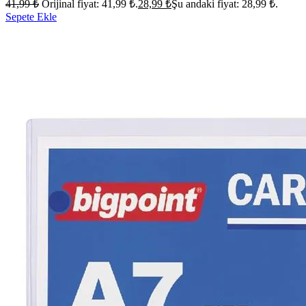
41,99
₺
Orijinal fiyat: 41,99 ₺.
28,99
₺
Şu andaki fiyat: 28,99 ₺.
Sepete Ekle