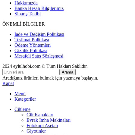
Hakkımızda
Banka Hesap Bilgilerimiz
Sipariş Takibi
ÖNEMLİ BİLGİLER
İade ve Değişim Politikası
Teslimat Politikası
Ödeme Yöntemleri
Gizlilik Politikası
Mesafeli Satış Sözleşmesi
2024 eylulhobi.com © Tüm Hakları Saklıdır.
Arama
Aradığınız ürünleri bulmak için yazmaya başlayın.
Kapat
Menü
Kategoriler
Ciltleme
Cilt Kapakları
Evrak İmha Makinaları
Fotokopi Asetatı
Giyotinler