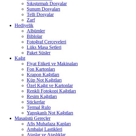
Sıkıştırmalı Dosyalar
Sunum Dosyaları
Telli Dosyalar
Zarf
Hediyelik
Albümler
Biblolar
Fotoğraf Çerçeveleri
Lüks Masa Setleri
Paket Süsler
Kağıt
Fiyat Etiketi ve Makinaları
Fon Kartonları
Krapon Kağıtları
Küp Not Kağıtları
Özel Kağıt ve Kartonlar
Renkli Fotokopi Kağıtları
Resim Kağıtları
Stickerlar
Termal Rulo
Yapışkanlı Not Kağıtları
Masaüstü Gereçler
Afiş Muhafaza Kapları
Ambalaj Lastikleri
Ataşlar ve Ataşlıklar