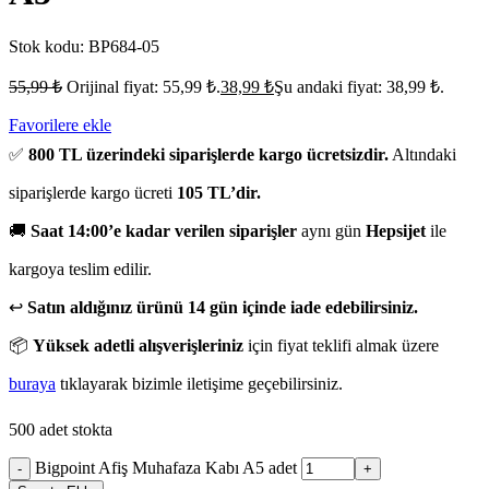
Stok kodu:
BP684-05
55,99
₺
Orijinal fiyat: 55,99 ₺.
38,99
₺
Şu andaki fiyat: 38,99 ₺.
Favorilere ekle
✅
800 TL üzerindeki siparişlerde kargo ücretsizdir.
Altındaki
siparişlerde kargo ücreti
105 TL’dir.
🚚
Saat 14:00’e kadar verilen siparişler
aynı gün
Hepsijet
ile
kargoya teslim edilir.
↩️
Satın aldığınız ürünü 14 gün içinde iade edebilirsiniz.
📦
Yüksek adetli alışverişleriniz
için fiyat teklifi almak üzere
buraya
tıklayarak bizimle iletişime geçebilirsiniz.
500 adet stokta
Bigpoint Afiş Muhafaza Kabı A5 adet
-
+