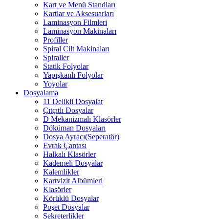
Kart ve Menü Standları
Kartlar ve Aksesuarları
Laminasyon Filmleri
Laminasyon Makinaları
Profiller
Spiral Cilt Makinaları
Spiraller
Statik Folyolar
Yapışkanlı Folyolar
Yoyolar
Dosyalama
11 Delikli Dosyalar
Çıtçıtlı Dosyalar
D Mekanizmalı Klasörler
Döküman Dosyaları
Dosya Ayracı(Seperatör)
Evrak Çantası
Halkalı Klasörler
Kademeli Dosyalar
Kalemlikler
Kartvizit Albümleri
Klasörler
Körüklü Dosyalar
Poşet Dosyalar
Sekreterlikler