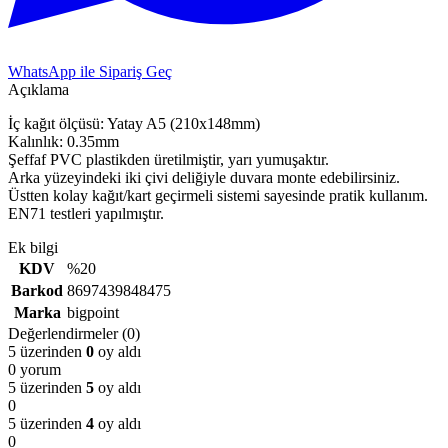
WhatsApp ile Sipariş Geç
Açıklama
İç kağıt ölçüsü: Yatay A5 (210x148mm)
Kalınlık: 0.35mm
Şeffaf PVC plastikden üretilmiştir, yarı yumuşaktır.
Arka yüzeyindeki iki çivi deliğiyle duvara monte edebilirsiniz.
Üstten kolay kağıt/kart geçirmeli sistemi sayesinde pratik kullanım.
EN71 testleri yapılmıştır.
Ek bilgi
KDV
%20
Barkod
8697439848475
Marka
bigpoint
Değerlendirmeler (0)
5 üzerinden
0
oy aldı
0 yorum
5 üzerinden
5
oy aldı
0
5 üzerinden
4
oy aldı
0