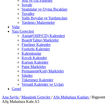
Soft ve Oil Pasteller
Şovale
Spatulalar ve Oyma Bıçakları
Tuvaller
Yağlı Boyalar ve Yardımcıları
Yardımcı Malzemeler
Valiz
Yazı Gereçleri
Asetat(OHP/CD) Kalemleri
Board(Tahta) Markörler
Fineliner Kalemler
Fosforlu Kalemler
Kalemtraşlar
Keçeli Kalemler
Kurşun Kalemler
Paint Markörler
Permanent(Koli) Markörler
Silgiler
Tükenmez Kalemler
Versatil Kalemler ve Uçları
Genel
Ana Sayfa
/
Masaüstü Gereçler
/
Afiş Muhafaza Kapları
/
Bigpoint
Afiş Muhafaza Kabı A5