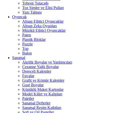
Tebeşir Tutacağı
Toz Simler ve Elişi Pulları
Yazı Tahtası
Oyuncak
Ahşap Eğitici Oyuncaklar
Ahşap Zeka Oyunları
Müzikli Eğitici Oyuncaklar
Paten
Plastik Bloklar
Puzzle
Top
Balon
Sanatsal
Akrilik Boyalar ve Yardımcıları
Cezanne Yağlı Boyalar
Dereceli Kalemler
Fırçalar
Grafit ve Kömür Kalemler
Guaj Boyalar
Köpüklü Maket Kartonlar
Model Killer ve Kalıpları
Paletler
Sanatsal Defterler
Sanatsal Resim Kağıtları
Soft ve Oil Pasteller