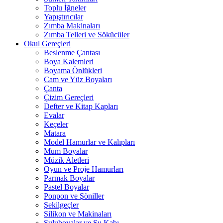
Toplu İğneler
Yapıştırıcılar
Zımba Makinaları
Zımba Telleri ve Sökücüler
Okul Gereçleri
Beslenme Çantası
Boya Kalemleri
Boyama Önlükleri
Cam ve Yüz Boyaları
Çanta
Çizim Gereçleri
Defter ve Kitap Kapları
Evalar
Keçeler
Matara
Model Hamurlar ve Kalıpları
Mum Boyalar
Müzik Aletleri
Oyun ve Proje Hamurları
Parmak Boyalar
Pastel Boyalar
Ponpon ve Şöniller
Şekilgeçler
Silikon ve Makinaları
Suluboyalar ve Su Kabı