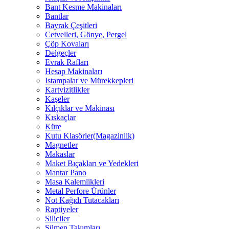
Bant Kesme Makinaları
Bantlar
Bayrak Çeşitleri
Cetvelleri, Gönye, Pergel
Çöp Kovaları
Delgeçler
Evrak Rafları
Hesap Makinaları
Istampalar ve Mürekkepleri
Kartvizitlikler
Kaşeler
Kılçıklar ve Makinası
Kıskaçlar
Küre
Kutu Klasörler(Magazinlik)
Magnetler
Makaslar
Maket Bıçakları ve Yedekleri
Mantar Pano
Masa Kalemlikleri
Metal Perfore Ürünler
Not Kağıdı Tutacakları
Raptiyeler
Siliciler
Sümen Takımları