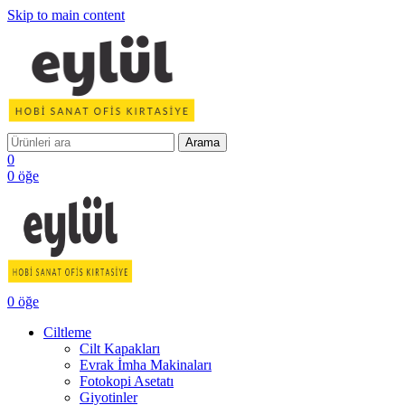
Skip to main content
Arama
0
0
öğe
0
öğe
Ciltleme
Cilt Kapakları
Evrak İmha Makinaları
Fotokopi Asetatı
Giyotinler