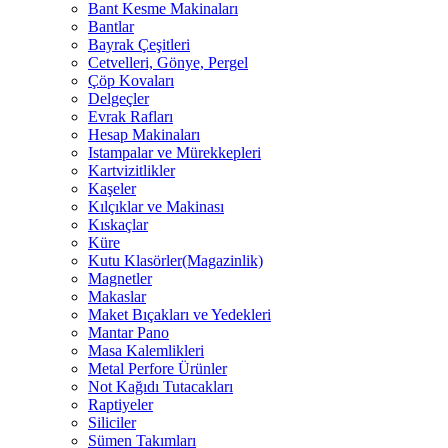
Bant Kesme Makinaları
Bantlar
Bayrak Çeşitleri
Cetvelleri, Gönye, Pergel
Çöp Kovaları
Delgeçler
Evrak Rafları
Hesap Makinaları
Istampalar ve Mürekkepleri
Kartvizitlikler
Kaşeler
Kılçıklar ve Makinası
Kıskaçlar
Küre
Kutu Klasörler(Magazinlik)
Magnetler
Makaslar
Maket Bıçakları ve Yedekleri
Mantar Pano
Masa Kalemlikleri
Metal Perfore Ürünler
Not Kağıdı Tutacakları
Raptiyeler
Siliciler
Sümen Takımları