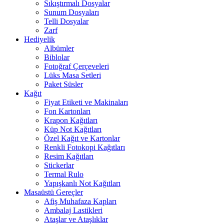
Sıkıştırmalı Dosyalar
Sunum Dosyaları
Telli Dosyalar
Zarf
Hediyelik
Albümler
Biblolar
Fotoğraf Çerçeveleri
Lüks Masa Setleri
Paket Süsler
Kağıt
Fiyat Etiketi ve Makinaları
Fon Kartonları
Krapon Kağıtları
Küp Not Kağıtları
Özel Kağıt ve Kartonlar
Renkli Fotokopi Kağıtları
Resim Kağıtları
Stickerlar
Termal Rulo
Yapışkanlı Not Kağıtları
Masaüstü Gereçler
Afiş Muhafaza Kapları
Ambalaj Lastikleri
Ataşlar ve Ataşlıklar