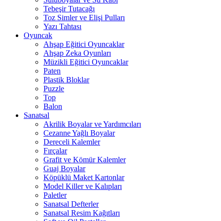
Tebeşir Tutacağı
Toz Simler ve Elişi Pulları
Yazı Tahtası
Oyuncak
Ahşap Eğitici Oyuncaklar
Ahşap Zeka Oyunları
Müzikli Eğitici Oyuncaklar
Paten
Plastik Bloklar
Puzzle
Top
Balon
Sanatsal
Akrilik Boyalar ve Yardımcıları
Cezanne Yağlı Boyalar
Dereceli Kalemler
Fırçalar
Grafit ve Kömür Kalemler
Guaj Boyalar
Köpüklü Maket Kartonlar
Model Killer ve Kalıpları
Paletler
Sanatsal Defterler
Sanatsal Resim Kağıtları