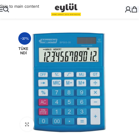
Skip to main content
Ana Sayfa
/
Masaüstü Gereçler
/
Hesap Makinaları
-37%
TÜKE
NDI
Büyütmek için tıklayın