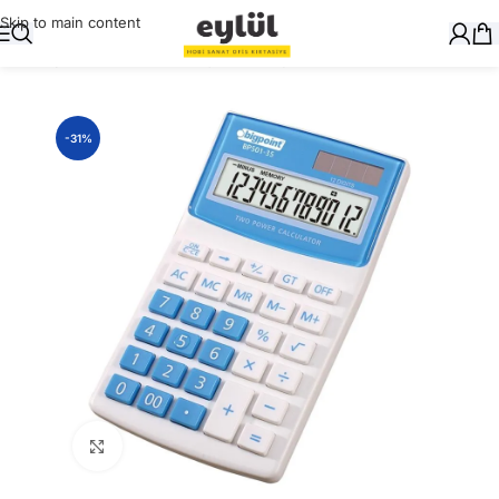
Skip to main content
Ana Sayfa
/
Masaüstü Gereçler
/
Hesap Makinaları
-31%
Büyütmek için tıklayın