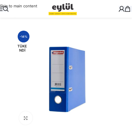
Skip to main content
Ana Sayfa
/
Genel
-14%
TÜKE
NDI
Büyütmek için tıklayın