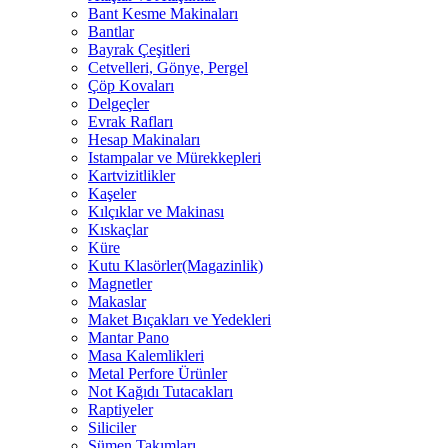
Bant Kesme Makinaları
Bantlar
Bayrak Çeşitleri
Cetvelleri, Gönye, Pergel
Çöp Kovaları
Delgeçler
Evrak Rafları
Hesap Makinaları
Istampalar ve Mürekkepleri
Kartvizitlikler
Kaşeler
Kılçıklar ve Makinası
Kıskaçlar
Küre
Kutu Klasörler(Magazinlik)
Magnetler
Makaslar
Maket Bıçakları ve Yedekleri
Mantar Pano
Masa Kalemlikleri
Metal Perfore Ürünler
Not Kağıdı Tutacakları
Raptiyeler
Siliciler
Sümen Takımları