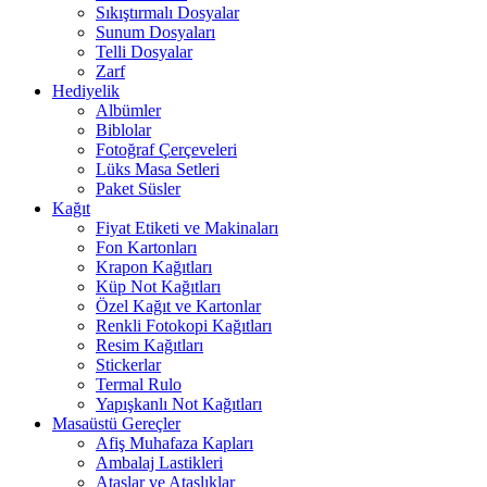
Sıkıştırmalı Dosyalar
Sunum Dosyaları
Telli Dosyalar
Zarf
Hediyelik
Albümler
Biblolar
Fotoğraf Çerçeveleri
Lüks Masa Setleri
Paket Süsler
Kağıt
Fiyat Etiketi ve Makinaları
Fon Kartonları
Krapon Kağıtları
Küp Not Kağıtları
Özel Kağıt ve Kartonlar
Renkli Fotokopi Kağıtları
Resim Kağıtları
Stickerlar
Termal Rulo
Yapışkanlı Not Kağıtları
Masaüstü Gereçler
Afiş Muhafaza Kapları
Ambalaj Lastikleri
Ataşlar ve Ataşlıklar