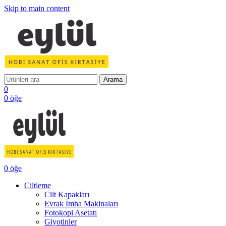
Skip to main content
Arama
0
0
öğe
0
öğe
Ciltleme
Cilt Kapakları
Evrak İmha Makinaları
Fotokopi Asetatı
Giyotinler