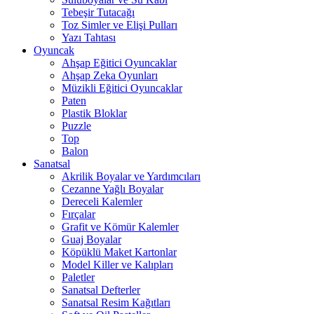
Tebeşir Tutacağı
Toz Simler ve Elişi Pulları
Yazı Tahtası
Oyuncak
Ahşap Eğitici Oyuncaklar
Ahşap Zeka Oyunları
Müzikli Eğitici Oyuncaklar
Paten
Plastik Bloklar
Puzzle
Top
Balon
Sanatsal
Akrilik Boyalar ve Yardımcıları
Cezanne Yağlı Boyalar
Dereceli Kalemler
Fırçalar
Grafit ve Kömür Kalemler
Guaj Boyalar
Köpüklü Maket Kartonlar
Model Killer ve Kalıpları
Paletler
Sanatsal Defterler
Sanatsal Resim Kağıtları