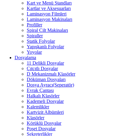
Kart ve Menü Standları
Kartlar ve Aksesuarları
Laminasyon Filmleri
Laminasyon Makinaları
Profiller
Spiral Cilt Makinaları
Spiraller
Statik Folyolar
Yapışkanlı Folyolar
Yoyolar
Dosyalama
11 Delikli Dosyalar
Çıtçıtlı Dosyalar
D Mekanizmalı Klasörler
Döküman Dosyaları
Dosya Ayracı(Seperatör)
Evrak Çantası
Halkalı Klasörler
Kademeli Dosyalar
Kalemlikler
Kartvizit Albümleri
Klasörler
Körüklü Dosyalar
Poşet Dosyalar
Sekreterlikler