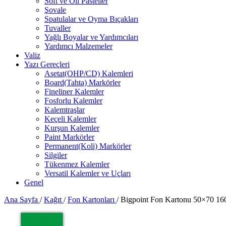
Soft ve Oil Pasteller
Şovale
Spatulalar ve Oyma Bıçakları
Tuvaller
Yağlı Boyalar ve Yardımcıları
Yardımcı Malzemeler
Valiz
Yazı Gereçleri
Asetat(OHP/CD) Kalemleri
Board(Tahta) Markörler
Fineliner Kalemler
Fosforlu Kalemler
Kalemtraşlar
Keçeli Kalemler
Kurşun Kalemler
Paint Markörler
Permanent(Koli) Markörler
Silgiler
Tükenmez Kalemler
Versatil Kalemler ve Uçları
Genel
Ana Sayfa
/
Kağıt
/
Fon Kartonları
/
Bigpoint Fon Kartonu 50×70 16