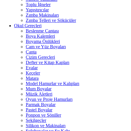
Toplu İğneler
Yapıştırıcılar
Zımba Makinaları
Zımba Telleri ve Sökücüler
Okul Gereçleri
Beslenme Çantası
Boya Kalemleri
Boyama Önlükleri
Cam ve Yüz Boyaları
Çanta
Çizim Gereçleri
Defter ve Kitap Kapları
Evalar
Keçeler
Matara
Model Hamurlar ve Kalıpları
Mum Boyalar
Müzik Aletleri
Oyun ve Proje Hamurları
Parmak Boyalar
Pastel Boyalar
Ponpon ve Şöniller
Şekilgeçler
Silikon ve Makinaları
Suluboyalar ve Su Kabı