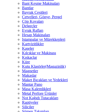
Bant Kesme Makinaları
Bantlar
Bayrak Çeşitleri
Cetvelleri, Gönye, Pergel
Çöp Kovaları
Delgeçler
Evrak Rafları
Hesap Makinaları
Istampalar ve Mürekkepleri
Kartvizitlikler
Kaşeler
Kılçıklar ve Makinası
Kıskaçlar
Küre
Kutu Klasörler(Magazinlik)
Magnetler
Makaslar
Maket Bıçakları ve Yedekleri
Mantar Pano
Masa Kalemlikleri
Metal Perfore Ürünler
Not Kağıdı Tutacakları
Raptiyeler
Siliciler
Sümen Takımları