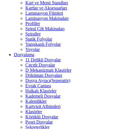
Kart ve Menü Standları
Kartlar ve Aksesuarları
Laminasyon Filmleri
Laminasyon Makinaları
Profiller
Spiral Cilt Makinaları
Spiraller
Statik Folyolar
Yapışkanlı Folyolar
Yoyolar
Dosyalama
11 Delikli Dosyalar
Çıtçıtlı Dosyalar
D Mekanizmalı Klasörler
Döküman Dosyaları
Dosya Ayracı(Seperatör)
Evrak Çantası
Halkalı Klasörler
Kademeli Dosyalar
Kalemlikler
Kartvizit Albümleri
Klasörler
Körüklü Dosyalar
Poşet Dosyalar
Sekreterlikler