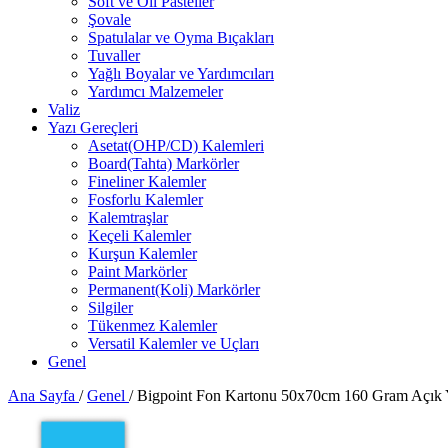
Soft ve Oil Pasteller
Şovale
Spatulalar ve Oyma Bıçakları
Tuvaller
Yağlı Boyalar ve Yardımcıları
Yardımcı Malzemeler
Valiz
Yazı Gereçleri
Asetat(OHP/CD) Kalemleri
Board(Tahta) Markörler
Fineliner Kalemler
Fosforlu Kalemler
Kalemtraşlar
Keçeli Kalemler
Kurşun Kalemler
Paint Markörler
Permanent(Koli) Markörler
Silgiler
Tükenmez Kalemler
Versatil Kalemler ve Uçları
Genel
Ana Sayfa
/
Genel
/
Bigpoint Fon Kartonu 50x70cm 160 Gram Açık Y