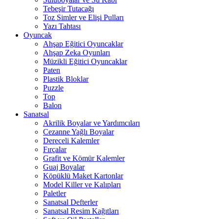
Tebeşir Tutacağı
Toz Simler ve Elişi Pulları
Yazı Tahtası
Oyuncak
Ahşap Eğitici Oyuncaklar
Ahşap Zeka Oyunları
Müzikli Eğitici Oyuncaklar
Paten
Plastik Bloklar
Puzzle
Top
Balon
Sanatsal
Akrilik Boyalar ve Yardımcıları
Cezanne Yağlı Boyalar
Dereceli Kalemler
Fırçalar
Grafit ve Kömür Kalemler
Guaj Boyalar
Köpüklü Maket Kartonlar
Model Killer ve Kalıpları
Paletler
Sanatsal Defterler
Sanatsal Resim Kağıtları