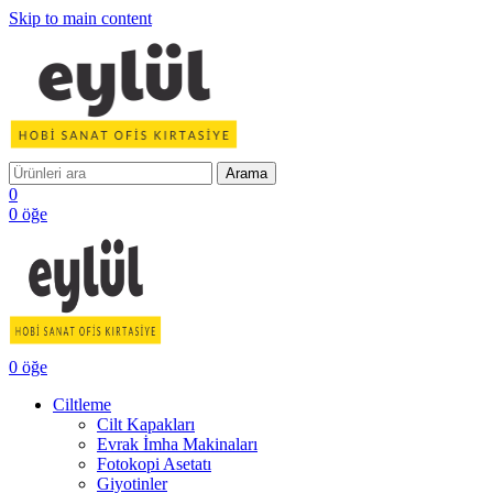
Skip to main content
Arama
0
0
öğe
0
öğe
Ciltleme
Cilt Kapakları
Evrak İmha Makinaları
Fotokopi Asetatı
Giyotinler