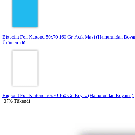
Bigpoint Fon Kartonu 50x70 160 Gr. Açık Mavi (Hamurundan Boy
Ürünlere dön
Bigpoint Fon Kartonu 50x70 160 Gr. Beyaz (Hamurundan Boyama)
-37%
Tükendi