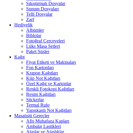
Sıkıştırmalı Dosyalar
Sunum Dosyaları
Telli Dosyalar
Zarf
Hediyelik
Albümler
Biblolar
Fotoğraf Çerçeveleri
Lüks Masa Setleri
Paket Süsler
Kağıt
Fiyat Etiketi ve Makinaları
Fon Kartonları
Krapon Kağıtları
Küp Not Kağıtları
Özel Kağıt ve Kartonlar
Renkli Fotokopi Kağıtları
Resim Kağıtları
Stickerlar
Termal Rulo
Yapışkanlı Not Kağıtları
Masaüstü Gereçler
Afiş Muhafaza Kapları
Ambalaj Lastikleri
Ataşlar ve Ataşlıklar