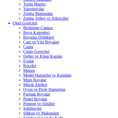
Toplu İğneler
Yapıştırıcılar
Zımba Makinaları
Zımba Telleri ve Sökücüler
Okul Gereçleri
Beslenme Çantası
Boya Kalemleri
Boyama Önlükleri
Cam ve Yüz Boyaları
Çanta
Çizim Gereçleri
Defter ve Kitap Kapları
Evalar
Keçeler
Matara
Model Hamurlar ve Kalıpları
Mum Boyalar
Müzik Aletleri
Oyun ve Proje Hamurları
Parmak Boyalar
Pastel Boyalar
Ponpon ve Şöniller
Şekilgeçler
Silikon ve Makinaları
Suluboyalar ve Su Kabı