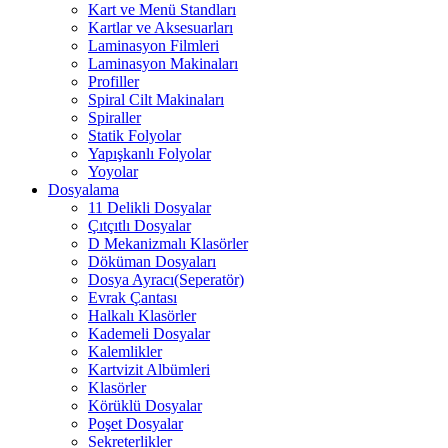
Kart ve Menü Standları
Kartlar ve Aksesuarları
Laminasyon Filmleri
Laminasyon Makinaları
Profiller
Spiral Cilt Makinaları
Spiraller
Statik Folyolar
Yapışkanlı Folyolar
Yoyolar
Dosyalama
11 Delikli Dosyalar
Çıtçıtlı Dosyalar
D Mekanizmalı Klasörler
Döküman Dosyaları
Dosya Ayracı(Seperatör)
Evrak Çantası
Halkalı Klasörler
Kademeli Dosyalar
Kalemlikler
Kartvizit Albümleri
Klasörler
Körüklü Dosyalar
Poşet Dosyalar
Sekreterlikler