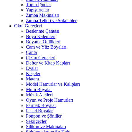
Toplu İğneler
Yapıştırıcılar
Zımba Makinaları
Zımba Telleri ve Sökücüler
Okul Gereçleri
Beslenme Çantası
Boya Kalemleri
Boyama Önlükleri
Cam ve Yüz Boyaları
Çanta
Çizim Gereçleri
Defter ve Kitap Kapları
Evalar
Keçeler
Matara
Model Hamurlar ve Kalıpları
Mum Boyalar
Müzik Aletleri
Oyun ve Proje Hamurları
Parmak Boyalar
Pastel Boyalar
Ponpon ve Şöniller
Şekilgeçler
Silikon ve Makinaları
Suluboyalar ve Su Kabı