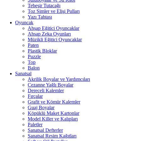
Tebeşir Tutacağı
Toz Simler ve Elişi Pulları
Yazı Tahtası
Oyuncak
Ahşap Eğitici Oyuncaklar
Ahşap Zeka Oyunları
Müzikli Eğitici Oyuncaklar
Paten
Plastik Bloklar
Puzzle
Top
Balon
Sanatsal
Akrilik Boyalar ve Yardımcıları
Cezanne Yağlı Boyalar
Dereceli Kalemler
Fırçalar
Grafit ve Kömür Kalemler
Guaj Boyalar
Köpüklü Maket Kartonlar
Model Killer ve Kalıpları
Paletler
Sanatsal Defterler
Sanatsal Resim Kağıtları