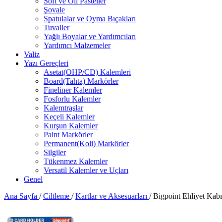
Soft ve Oil Pasteller
Şovale
Spatulalar ve Oyma Bıçakları
Tuvaller
Yağlı Boyalar ve Yardımcıları
Yardımcı Malzemeler
Valiz
Yazı Gereçleri
Asetat(OHP/CD) Kalemleri
Board(Tahta) Markörler
Fineliner Kalemler
Fosforlu Kalemler
Kalemtraşlar
Keçeli Kalemler
Kurşun Kalemler
Paint Markörler
Permanent(Koli) Markörler
Silgiler
Tükenmez Kalemler
Versatil Kalemler ve Uçları
Genel
Ana Sayfa
/
Ciltleme
/
Kartlar ve Aksesuarları
/
Bigpoint Ehliyet Kab