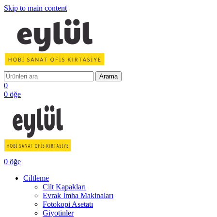
Skip to main content
Arama
0
0
öğe
0
öğe
Ciltleme
Cilt Kapakları
Evrak İmha Makinaları
Fotokopi Asetatı
Giyotinler