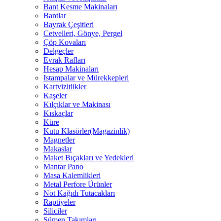
Bant Kesme Makinaları
Bantlar
Bayrak Çeşitleri
Cetvelleri, Gönye, Pergel
Çöp Kovaları
Delgeçler
Evrak Rafları
Hesap Makinaları
Istampalar ve Mürekkepleri
Kartvizitlikler
Kaşeler
Kılçıklar ve Makinası
Kıskaçlar
Küre
Kutu Klasörler(Magazinlik)
Magnetler
Makaslar
Maket Bıçakları ve Yedekleri
Mantar Pano
Masa Kalemlikleri
Metal Perfore Ürünler
Not Kağıdı Tutacakları
Raptiyeler
Siliciler
Sümen Takımları