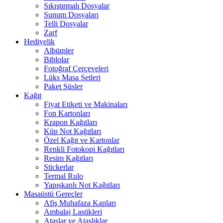
Sıkıştırmalı Dosyalar
Sunum Dosyaları
Telli Dosyalar
Zarf
Hediyelik
Albümler
Biblolar
Fotoğraf Çerçeveleri
Lüks Masa Setleri
Paket Süsler
Kağıt
Fiyat Etiketi ve Makinaları
Fon Kartonları
Krapon Kağıtları
Küp Not Kağıtları
Özel Kağıt ve Kartonlar
Renkli Fotokopi Kağıtları
Resim Kağıtları
Stickerlar
Termal Rulo
Yapışkanlı Not Kağıtları
Masaüstü Gereçler
Afiş Muhafaza Kapları
Ambalaj Lastikleri
Ataşlar ve Ataşlıklar