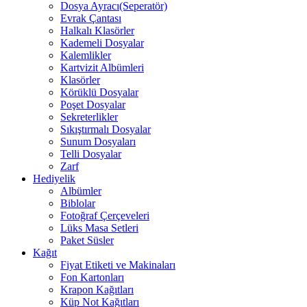
Dosya Ayracı(Seperatör)
Evrak Çantası
Halkalı Klasörler
Kademeli Dosyalar
Kalemlikler
Kartvizit Albümleri
Klasörler
Körüklü Dosyalar
Poşet Dosyalar
Sekreterlikler
Sıkıştırmalı Dosyalar
Sunum Dosyaları
Telli Dosyalar
Zarf
Hediyelik
Albümler
Biblolar
Fotoğraf Çerçeveleri
Lüks Masa Setleri
Paket Süsler
Kağıt
Fiyat Etiketi ve Makinaları
Fon Kartonları
Krapon Kağıtları
Küp Not Kağıtları