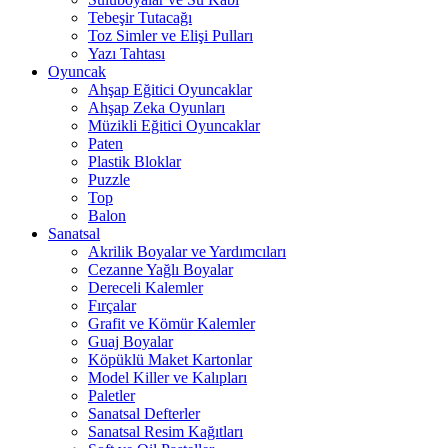
Tebeşir Tutacağı
Toz Simler ve Elişi Pulları
Yazı Tahtası
Oyuncak
Ahşap Eğitici Oyuncaklar
Ahşap Zeka Oyunları
Müzikli Eğitici Oyuncaklar
Paten
Plastik Bloklar
Puzzle
Top
Balon
Sanatsal
Akrilik Boyalar ve Yardımcıları
Cezanne Yağlı Boyalar
Dereceli Kalemler
Fırçalar
Grafit ve Kömür Kalemler
Guaj Boyalar
Köpüklü Maket Kartonlar
Model Killer ve Kalıpları
Paletler
Sanatsal Defterler
Sanatsal Resim Kağıtları