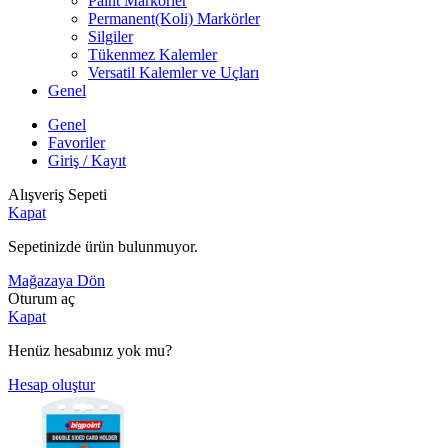
Paint Markörler
Permanent(Koli) Markörler
Silgiler
Tükenmez Kalemler
Versatil Kalemler ve Uçları
Genel
Genel
Favoriler
Giriş / Kayıt
Alışveriş Sepeti
Kapat
Sepetinizde ürün bulunmuyor.
Mağazaya Dön
Oturum aç
Kapat
Henüz hesabınız yok mu?
Hesap oluştur