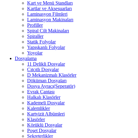
Kart ve Menü Standları
Kartlar ve Aksesuarları
Laminasyon Filmleri
Laminasyon Makinaları
Profiller
Spiral Cilt Makinaları
Spiraller
Statik Folyolar
Yapışkanlı Folyolar
Yoyolar
Dosyalama
11 Delikli Dosyalar
Çıtçıtlı Dosyalar
D Mekanizmalı Klasörler
Döküman Dosyaları
Dosya Ayracı(Seperatör)
Evrak Çantası
Halkalı Klasörler
Kademeli Dosyalar
Kalemlikler
Kartvizit Albümleri
Klasörler
Körüklü Dosyalar
Poşet Dosyalar
Sekreterlikler