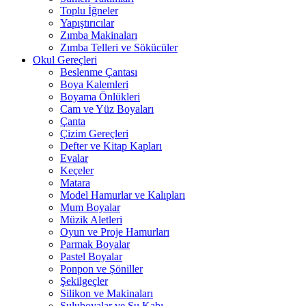
Toplu İğneler
Yapıştırıcılar
Zımba Makinaları
Zımba Telleri ve Sökücüler
Okul Gereçleri
Beslenme Çantası
Boya Kalemleri
Boyama Önlükleri
Cam ve Yüz Boyaları
Çanta
Çizim Gereçleri
Defter ve Kitap Kapları
Evalar
Keçeler
Matara
Model Hamurlar ve Kalıpları
Mum Boyalar
Müzik Aletleri
Oyun ve Proje Hamurları
Parmak Boyalar
Pastel Boyalar
Ponpon ve Şöniller
Şekilgeçler
Silikon ve Makinaları
Suluboyalar ve Su Kabı