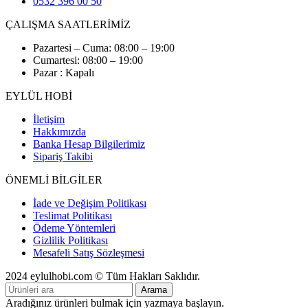
0532 396 00 50
ÇALIŞMA SAATLERİMİZ
Pazartesi – Cuma: 08:00 – 19:00
Cumartesi: 08:00 – 19:00
Pazar : Kapalı
EYLÜL HOBİ
İletişim
Hakkımızda
Banka Hesap Bilgilerimiz
Sipariş Takibi
ÖNEMLİ BİLGİLER
İade ve Değişim Politikası
Teslimat Politikası
Ödeme Yöntemleri
Gizlilik Politikası
Mesafeli Satış Sözleşmesi
2024 eylulhobi.com © Tüm Hakları Saklıdır.
Arama
Aradığınız ürünleri bulmak için yazmaya başlayın.