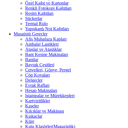
Özel Kağıt ve Kartonlar
Renkli Fotokopi Kağıtları
Resim Kağıtları
Stickerlar
Termal Rulo
Yapışkanlı Not Kağıtları
Masaüstü Gereçler
Afiş Muhafaza Kapları
Ambalaj Lastikleri
Ataşlar ve Ataşlıklar
Bant Kesme Makinaları
Bantlar
Bayrak Çeşitleri
Cetvelleri, Gönye, Pergel
Çöp Kovaları
Delgeçler
Evrak Rafları
Hesap Makinaları
Istampalar ve Mürekkepleri
Kartvizitlikler
Kaşeler
Kılçıklar ve Makinası
Kıskaçlar
Küre
Kutu Klasörler(Magazinlik)