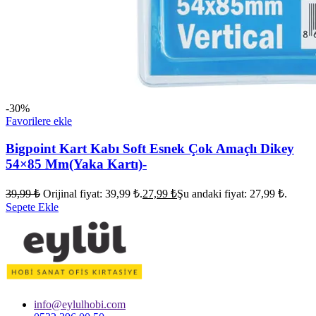
-30%
Favorilere ekle
Bigpoint Kart Kabı Soft Esnek Çok Amaçlı Dikey
54×85 Mm(Yaka Kartı)-
39,99
₺
Orijinal fiyat: 39,99 ₺.
27,99
₺
Şu andaki fiyat: 27,99 ₺.
Sepete Ekle
info@eylulhobi.com