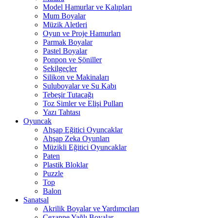
Model Hamurlar ve Kalıpları
Mum Boyalar
Müzik Aletleri
Oyun ve Proje Hamurları
Parmak Boyalar
Pastel Boyalar
Ponpon ve Şöniller
Şekilgeçler
Silikon ve Makinaları
Suluboyalar ve Su Kabı
Tebeşir Tutacağı
Toz Simler ve Elişi Pulları
Yazı Tahtası
Oyuncak
Ahşap Eğitici Oyuncaklar
Ahşap Zeka Oyunları
Müzikli Eğitici Oyuncaklar
Paten
Plastik Bloklar
Puzzle
Top
Balon
Sanatsal
Akrilik Boyalar ve Yardımcıları
Cezanne Yağlı Boyalar