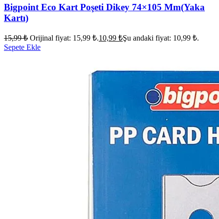
Bigpoint Eco Kart Poşeti Dikey 74×105 Mm(Yaka
Kartı)
15,99
₺
Orijinal fiyat: 15,99 ₺.
10,99
₺
Şu andaki fiyat: 10,99 ₺.
Sepete Ekle