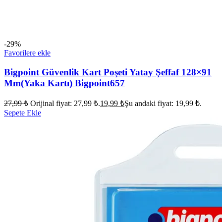
-29%
Favorilere ekle
Bigpoint Güvenlik Kart Poşeti Yatay Şeffaf 128×91
Mm(Yaka Kartı) Bigpoint657
27,99
₺
Orijinal fiyat: 27,99 ₺.
19,99
₺
Şu andaki fiyat: 19,99 ₺.
Sepete Ekle