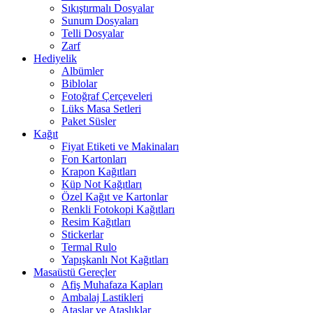
Sıkıştırmalı Dosyalar
Sunum Dosyaları
Telli Dosyalar
Zarf
Hediyelik
Albümler
Biblolar
Fotoğraf Çerçeveleri
Lüks Masa Setleri
Paket Süsler
Kağıt
Fiyat Etiketi ve Makinaları
Fon Kartonları
Krapon Kağıtları
Küp Not Kağıtları
Özel Kağıt ve Kartonlar
Renkli Fotokopi Kağıtları
Resim Kağıtları
Stickerlar
Termal Rulo
Yapışkanlı Not Kağıtları
Masaüstü Gereçler
Afiş Muhafaza Kapları
Ambalaj Lastikleri
Ataşlar ve Ataşlıklar