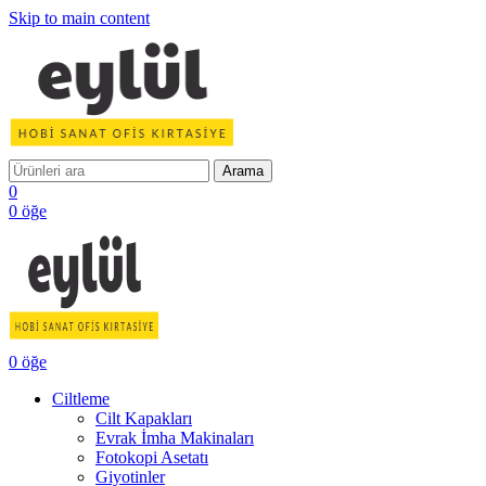
Skip to main content
Arama
0
0
öğe
0
öğe
Ciltleme
Cilt Kapakları
Evrak İmha Makinaları
Fotokopi Asetatı
Giyotinler