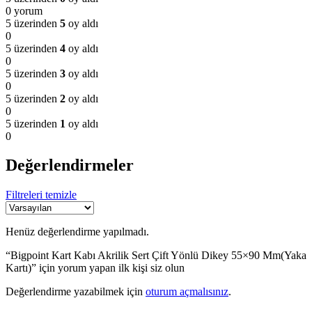
0 yorum
5 üzerinden
5
oy aldı
0
5 üzerinden
4
oy aldı
0
5 üzerinden
3
oy aldı
0
5 üzerinden
2
oy aldı
0
5 üzerinden
1
oy aldı
0
Değerlendirmeler
Filtreleri temizle
Henüz değerlendirme yapılmadı.
“Bigpoint Kart Kabı Akrilik Sert Çift Yönlü Dikey 55×90 Mm(Yaka
Kartı)” için yorum yapan ilk kişi siz olun
Değerlendirme yazabilmek için
oturum açmalısınız
.