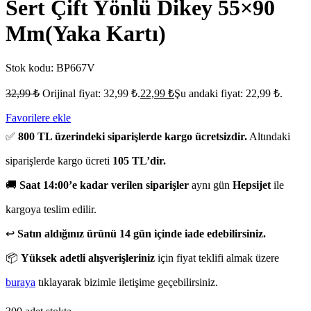
Sert Çift Yönlü Dikey 55×90
Mm(Yaka Kartı)
Stok kodu:
BP667V
32,99
₺
Orijinal fiyat: 32,99 ₺.
22,99
₺
Şu andaki fiyat: 22,99 ₺.
Favorilere ekle
✅
800 TL üzerindeki siparişlerde kargo ücretsizdir.
Altındaki
siparişlerde kargo ücreti
105 TL’dir.
🚚
Saat 14:00’e kadar verilen siparişler
aynı gün
Hepsijet
ile
kargoya teslim edilir.
↩️
Satın aldığınız ürünü 14 gün içinde iade edebilirsiniz.
📦
Yüksek adetli alışverişleriniz
için fiyat teklifi almak üzere
buraya
tıklayarak bizimle iletişime geçebilirsiniz.