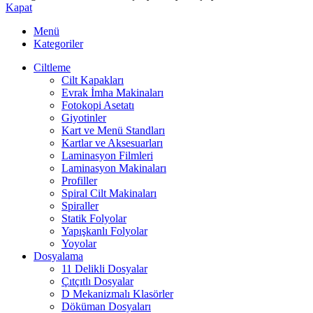
Kapat
Menü
Kategoriler
Ciltleme
Cilt Kapakları
Evrak İmha Makinaları
Fotokopi Asetatı
Giyotinler
Kart ve Menü Standları
Kartlar ve Aksesuarları
Laminasyon Filmleri
Laminasyon Makinaları
Profiller
Spiral Cilt Makinaları
Spiraller
Statik Folyolar
Yapışkanlı Folyolar
Yoyolar
Dosyalama
11 Delikli Dosyalar
Çıtçıtlı Dosyalar
D Mekanizmalı Klasörler
Döküman Dosyaları