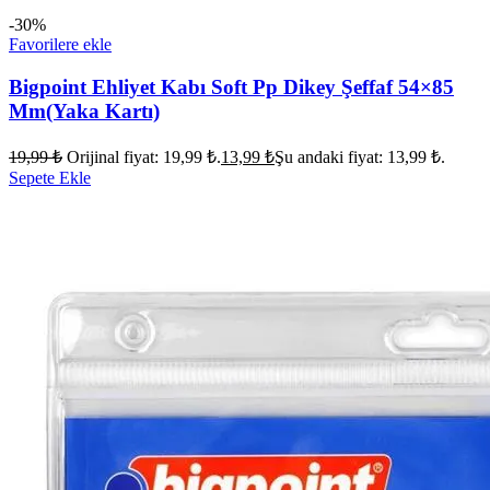
-30%
Favorilere ekle
Bigpoint Ehliyet Kabı Soft Pp Dikey Şeffaf 54×85
Mm(Yaka Kartı)
19,99
₺
Orijinal fiyat: 19,99 ₺.
13,99
₺
Şu andaki fiyat: 13,99 ₺.
Sepete Ekle