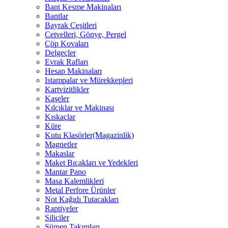
Bant Kesme Makinaları
Bantlar
Bayrak Çeşitleri
Cetvelleri, Gönye, Pergel
Çöp Kovaları
Delgeçler
Evrak Rafları
Hesap Makinaları
Istampalar ve Mürekkepleri
Kartvizitlikler
Kaşeler
Kılçıklar ve Makinası
Kıskaçlar
Küre
Kutu Klasörler(Magazinlik)
Magnetler
Makaslar
Maket Bıçakları ve Yedekleri
Mantar Pano
Masa Kalemlikleri
Metal Perfore Ürünler
Not Kağıdı Tutacakları
Raptiyeler
Siliciler
Sümen Takımları