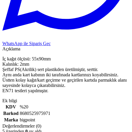
WhatsApp ile Sipariş Geç
Açıklama
İç kağıt ölçüsü: 55x90mm
Kalınlık: 2mm
Şeffaf PS(Akrilik) sert plastikden üretilmiştir, serttir.
Aynı anda kart kabının iki tarafınada kartlarınızı koyabilirsiniz.
Üstten kolay kağıt/kart geçirme ve geçirilen kartıda parmaklık alanı
sayesinde kolayca çıkarabilirsiniz.
EN71 testleri yapılmıştır.
Ek bilgi
KDV
%20
Barkod
8680525975971
Marka
bigpoint
Değerlendirmeler (0)
5 üzerinden
0
oy aldı