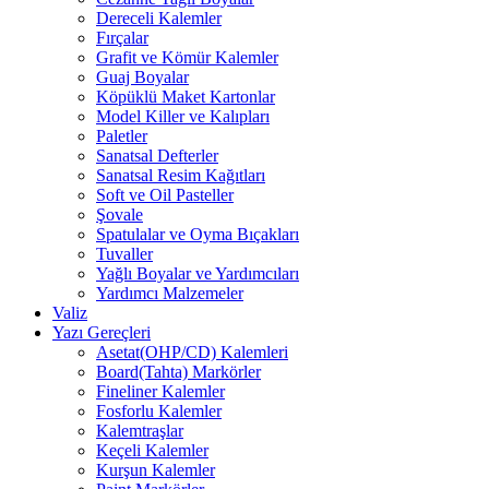
Dereceli Kalemler
Fırçalar
Grafit ve Kömür Kalemler
Guaj Boyalar
Köpüklü Maket Kartonlar
Model Killer ve Kalıpları
Paletler
Sanatsal Defterler
Sanatsal Resim Kağıtları
Soft ve Oil Pasteller
Şovale
Spatulalar ve Oyma Bıçakları
Tuvaller
Yağlı Boyalar ve Yardımcıları
Yardımcı Malzemeler
Valiz
Yazı Gereçleri
Asetat(OHP/CD) Kalemleri
Board(Tahta) Markörler
Fineliner Kalemler
Fosforlu Kalemler
Kalemtraşlar
Keçeli Kalemler
Kurşun Kalemler