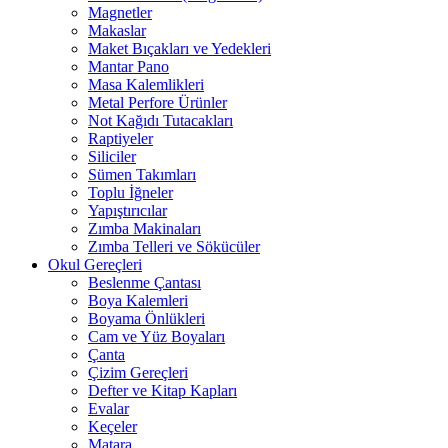
Magnetler
Makaslar
Maket Bıçakları ve Yedekleri
Mantar Pano
Masa Kalemlikleri
Metal Perfore Ürünler
Not Kağıdı Tutacakları
Raptiyeler
Siliciler
Sümen Takımları
Toplu İğneler
Yapıştırıcılar
Zımba Makinaları
Zımba Telleri ve Sökücüler
Okul Gereçleri
Beslenme Çantası
Boya Kalemleri
Boyama Önlükleri
Cam ve Yüz Boyaları
Çanta
Çizim Gereçleri
Defter ve Kitap Kapları
Evalar
Keçeler
Matara