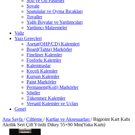
Soft ve Oil Pasteller
Şovale
Spatulalar ve Oyma Bıçakları
Tuvaller
Yağlı Boyalar ve Yardımcıları
Yardımcı Malzemeler
Valiz
Yazı Gereçleri
Asetat(OHP/CD) Kalemleri
Board(Tahta) Markörler
Fineliner Kalemler
Fosforlu Kalemler
Kalemtraşlar
Keçeli Kalemler
Kurşun Kalemler
Paint Markörler
Permanent(Koli) Markörler
Silgiler
Tükenmez Kalemler
Versatil Kalemler ve Uçları
Genel
Ana Sayfa
/
Ciltleme
/
Kartlar ve Aksesuarları
/
Bigpoint Kart Kabı
Akrilik Sert Çift Yönlü Dikey 55×90 Mm(Yaka Kartı)