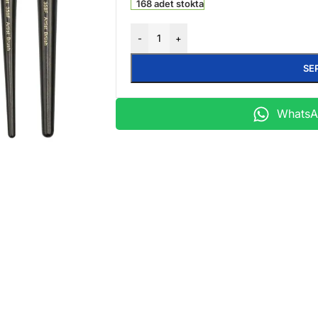
168 adet stokta
-
+
SE
WhatsAp