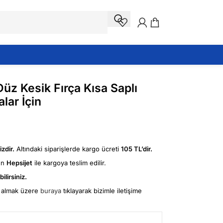
Düz Kesik Fırça Kısa Saplı
lar İçin
zdir.
Altındaki siparişlerde kargo ücreti
105 TL’dir.
ün
Hepsijet
ile kargoya teslim edilir.
ilirsiniz.
fi almak üzere
buraya
tıklayarak bizimle iletişime