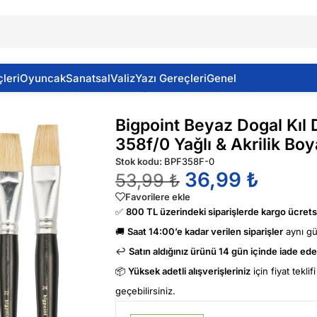
leri
Oyuncak
Sanatsal
Valiz
Yazı Gereçleri
Genel
 Fırça Kısa Saplı 358f/0 Yağlı & Akrilik Boyalar İçin
Bigpoint Beyaz Dogal Kıl 
358f/0 Yağlı & Akrilik Boya
Stok kodu:
BPF358F-0
36,99
₺
53,99
₺
Favorilere ekle
✅
800 TL üzerindeki siparişlerde kargo ücretsi
🚚
Saat 14:00’e kadar verilen siparişler
aynı g
↩️
Satın aldığınız ürünü 14 gün içinde iade edeb
📦
Yüksek adetli alışverişleriniz
için fiyat tekli
geçebilirsiniz.