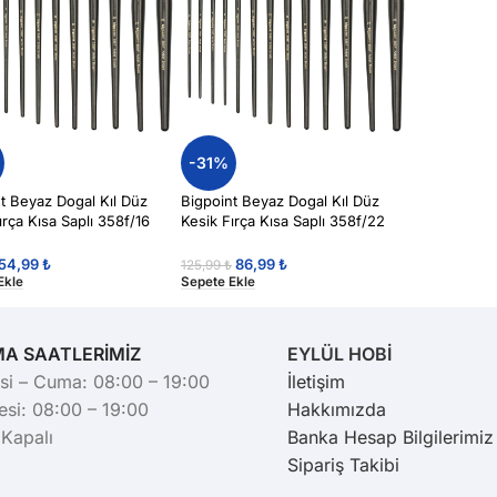
-31%
t Beyaz Dogal Kıl Düz
Bigpoint Beyaz Dogal Kıl Düz
ırça Kısa Saplı 358f/16
Kesik Fırça Kısa Saplı 358f/22
Akrilik Boyalar İçin
Yağlı & Akrilik Boyalar İçin
54,99
₺
86,99
₺
125,99
₺
Ekle
Sepete Ekle
MA SAATLERİMİZ
EYLÜL HOBİ
si – Cuma: 08:00 – 19:00
İletişim
si: 08:00 – 19:00
Hakkımızda
 Kapalı
Banka Hesap Bilgilerimiz
Sipariş Takibi