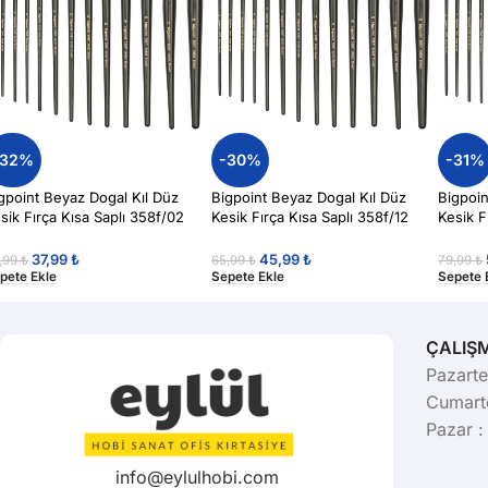
-32%
-30%
-31%
gpoint Beyaz Dogal Kıl Düz
Bigpoint Beyaz Dogal Kıl Düz
Bigpoin
sik Fırça Kısa Saplı 358f/02
Kesik Fırça Kısa Saplı 358f/12
Kesik F
ğlı & Akrilik Boyalar İçin
Yağlı & Akrilik Boyalar İçin
Yağlı & 
37,99
₺
45,99
₺
,99
₺
65,99
₺
79,99
₺
pete Ekle
Sepete Ekle
Sepete 
ÇALIŞ
Pazarte
Cumarte
Pazar :
info@eylulhobi.com