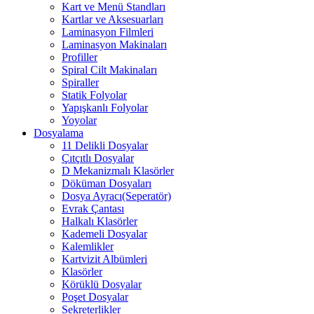
Kart ve Menü Standları
Kartlar ve Aksesuarları
Laminasyon Filmleri
Laminasyon Makinaları
Profiller
Spiral Cilt Makinaları
Spiraller
Statik Folyolar
Yapışkanlı Folyolar
Yoyolar
Dosyalama
11 Delikli Dosyalar
Çıtçıtlı Dosyalar
D Mekanizmalı Klasörler
Döküman Dosyaları
Dosya Ayracı(Seperatör)
Evrak Çantası
Halkalı Klasörler
Kademeli Dosyalar
Kalemlikler
Kartvizit Albümleri
Klasörler
Körüklü Dosyalar
Poşet Dosyalar
Sekreterlikler