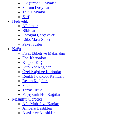
Sıkıştırmalı Dosyalar
Sunum Dosyaları
Telli Dosyalar
Zarf
Hediyelik
Albümler
Biblolar
Fotoğraf Çerçeveleri
Lüks Masa Setleri
Paket Süsler
Kağıt
Fiyat Etiketi ve Makinaları
Fon Kartonları
Krapon Kağıtları
Küp Not Kağıtları
Özel Kağıt ve Kartonlar
Renkli Fotokopi Kağıtları
Resim Kağıtları
Stickerlar
Termal Rulo
Yapışkanlı Not Kağıtları
Masaüstü Gereçler
Afiş Muhafaza Kapları
Ambalaj Lastikleri
Ataşlar ve Ataşlıklar