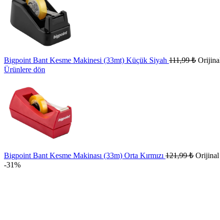
Bigpoint Bant Kesme Makinesi (33mt) Küçük Siyah
111,99
₺
Orijina
Ürünlere dön
Bigpoint Bant Kesme Makinası (33m) Orta Kırmızı
121,99
₺
Orijinal
-31%