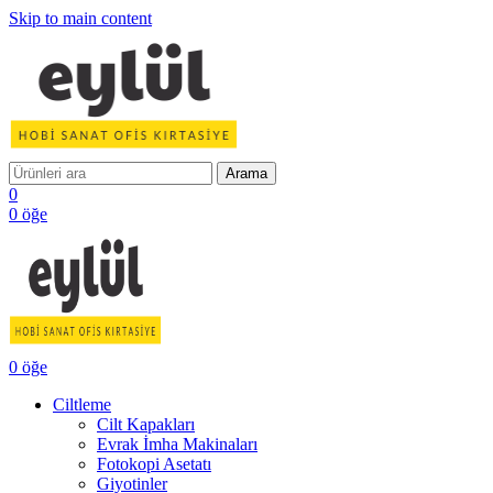
Skip to main content
Arama
0
0
öğe
0
öğe
Ciltleme
Cilt Kapakları
Evrak İmha Makinaları
Fotokopi Asetatı
Giyotinler