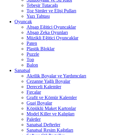
Tebeşir Tutacağı
Toz Simler ve Elişi Pulları
Yazı Tahtası
Oyuncak
Ahşap Eğitici Oyuncaklar
Ahşap Zeka Oyunları
Müzikli Eğitici Oyuncaklar
Paten
Plastik Bloklar
Puzzle
Top
Balon
Sanatsal
Akrilik Boyalar ve Yardımcıları
Cezanne Yağlı Boyalar
Dereceli Kalemler
Fırçalar
Grafit ve Kömür Kalemler
Guaj Boyalar
Köpüklü Maket Kartonlar
Model Killer ve Kalıpları
Paletler
Sanatsal Defterler
Sanatsal Resim Kağıtları