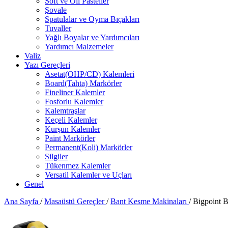
Soft ve Oil Pasteller
Şovale
Spatulalar ve Oyma Bıçakları
Tuvaller
Yağlı Boyalar ve Yardımcıları
Yardımcı Malzemeler
Valiz
Yazı Gereçleri
Asetat(OHP/CD) Kalemleri
Board(Tahta) Markörler
Fineliner Kalemler
Fosforlu Kalemler
Kalemtraşlar
Keçeli Kalemler
Kurşun Kalemler
Paint Markörler
Permanent(Koli) Markörler
Silgiler
Tükenmez Kalemler
Versatil Kalemler ve Uçları
Genel
Ana Sayfa
/
Masaüstü Gereçler
/
Bant Kesme Makinaları
/
Bigpoint 