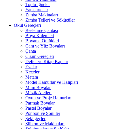
Toplu İğneler
Yapıştırıcılar
Zımba Makinaları
Zımba Telleri ve Sökücüler
Okul Gereçleri
Beslenme Çantası
Boya Kalemleri
Boyama Önlükleri
Cam ve Yüz Boyaları
Çanta
Çizim Gereçleri
Defter ve Kitap Kapları
Evalar
Keçeler
Matara
Model Hamurlar ve Kalıpları
Mum Boyalar
Müzik Aletleri
Oyun ve Proje Hamurları
Parmak Boyalar
Pastel Boyalar
Ponpon ve Şöniller
Şekilgeçler
Silikon ve Makinaları
Suluboyalar ve Su Kabı