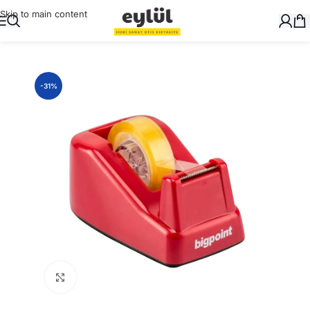
Skip to main content
Ana Sayfa
/
Masaüstü Gereçler
/
Bant Kesme Makinaları
-31%
Büyütmek için tıklayın