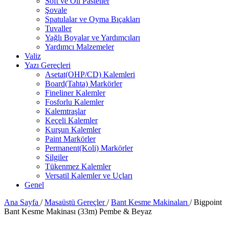
Soft ve Oil Pasteller
Şovale
Spatulalar ve Oyma Bıçakları
Tuvaller
Yağlı Boyalar ve Yardımcıları
Yardımcı Malzemeler
Valiz
Yazı Gereçleri
Asetat(OHP/CD) Kalemleri
Board(Tahta) Markörler
Fineliner Kalemler
Fosforlu Kalemler
Kalemtraşlar
Keçeli Kalemler
Kurşun Kalemler
Paint Markörler
Permanent(Koli) Markörler
Silgiler
Tükenmez Kalemler
Versatil Kalemler ve Uçları
Genel
Ana Sayfa
/
Masaüstü Gereçler
/
Bant Kesme Makinaları
/
Bigpoint
Bant Kesme Makinası (33m) Pembe & Beyaz