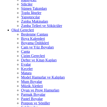
Siliciler
Sümen Takımları
Toplu İğneler
Yapıştırıcılar
Zımba Makinaları
Zımba Telleri ve Sökücüler
Okul Gereçleri
Beslenme Çantası
Boya Kalemleri
Boyama Önlükleri
Cam ve Yüz Boyaları
Çanta
Çizim Gereçleri
Defter ve Kitap Kapları
Evalar
Keçeler
Matara
Model Hamurlar ve Kalıpları
Mum Boyalar
Müzik Aletleri
Oyun ve Proje Hamurları
Parmak Boyalar
Pastel Boyalar
Ponpon ve Şöniller