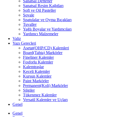
Sanatsal Defterler
Sanatsal Resim Kağıtları
Soft ve Oil Pasteller
Şovale
Spatulalar ve Oyma Bıçakları
Tuvaller
Yağlı Boyalar ve Yardımcıları
Yardımcı Malzemeler
Valiz
Yazı Gereçleri
Asetat(OHP/CD) Kalemleri
Board(Tahta) Markörler
Fineliner Kalemler
Fosforlu Kalemler
Kalemtraşlar
Keçeli Kalemler
Kurşun Kalemler
Paint Markörler
Permanent(Koli) Markörler
Silgiler
Tükenmez Kalemler
Versatil Kalemler ve Uçları
Genel
Genel