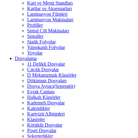
Kart ve Menü Standları
Kartlar ve Aksesuarları
Laminasyon Filmleri
Laminasyon Makinaları
Profiller
Spiral Cilt Makinaları
Spiraller
Statik Folyolar
Yapışkanlı Folyolar
Yoyolar
Dosyalama
11 Delikli Dosyalar
Çıtçıtlı Dosyalar
D Mekanizmalı Klasörler
Döküman Dosyaları
Dosya Ayracı(Seperatör)
Evrak Çantası
Halkalı Klasörler
Kademeli Dosyalar
Kalemlikler
Kartvizit Albümleri
Klasörler
Körüklü Dosyalar
Poşet Dosyalar
Sekreterlikler