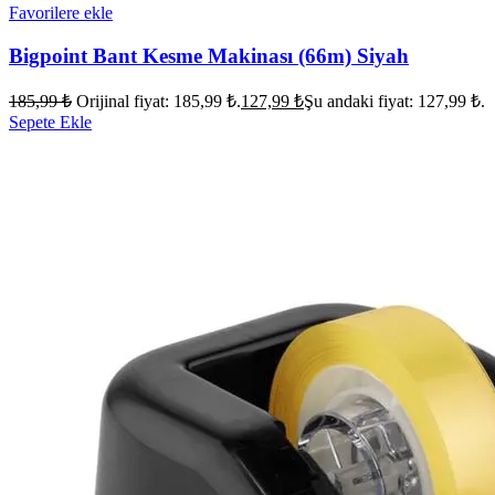
Favorilere ekle
Bigpoint Bant Kesme Makinası (66m) Siyah
185,99
₺
Orijinal fiyat: 185,99 ₺.
127,99
₺
Şu andaki fiyat: 127,99 ₺.
Sepete Ekle