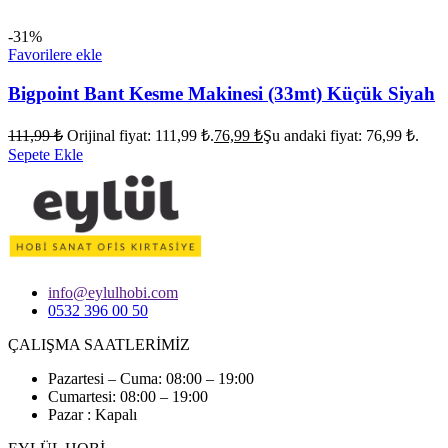
-31%
Favorilere ekle
Bigpoint Bant Kesme Makinesi (33mt) Küçük Siyah
111,99
₺
Orijinal fiyat: 111,99 ₺.
76,99
₺
Şu andaki fiyat: 76,99 ₺.
Sepete Ekle
info@eylulhobi.com
0532 396 00 50
ÇALIŞMA SAATLERİMİZ
Pazartesi – Cuma: 08:00 – 19:00
Cumartesi: 08:00 – 19:00
Pazar : Kapalı