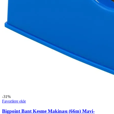
-31%
Favorilere ekle
Bigpoint Bant Kesme Makinası (66m) Mavi-