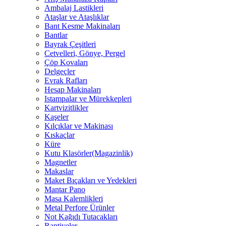
Ambalaj Lastikleri
Ataşlar ve Ataşlıklar
Bant Kesme Makinaları
Bantlar
Bayrak Çeşitleri
Cetvelleri, Gönye, Pergel
Çöp Kovaları
Delgeçler
Evrak Rafları
Hesap Makinaları
Istampalar ve Mürekkepleri
Kartvizitlikler
Kaşeler
Kılçıklar ve Makinası
Kıskaçlar
Küre
Kutu Klasörler(Magazinlik)
Magnetler
Makaslar
Maket Bıçakları ve Yedekleri
Mantar Pano
Masa Kalemlikleri
Metal Perfore Ürünler
Not Kağıdı Tutacakları
Raptiyeler