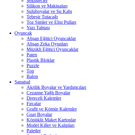
Şekilgeçler
Silikon ve Makinaları
Suluboyalar ve Su Kabı
Tebeşir Tutacağı
Toz Simler ve Elişi Pulları
Yazı Tahtası
Oyuncak
Ahşap Eğitici Oyuncaklar
Ahşap Zeka Oyunları
Müzikli Eğitici Oyuncaklar
Paten
Plastik Bloklar
Puzzle
Top
Balon
Sanatsal
Akrilik Boyalar ve Yardımcıları
Cezanne Yağlı Boyalar
Dereceli Kalemler
Fırçalar
Grafit ve Kömür Kalemler
Guaj Boyalar
Köpüklü Maket Kartonlar
Model Killer ve Kalıpları
Paletler