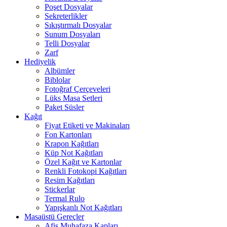
Poşet Dosyalar
Sekreterlikler
Sıkıştırmalı Dosyalar
Sunum Dosyaları
Telli Dosyalar
Zarf
Hediyelik
Albümler
Biblolar
Fotoğraf Çerçeveleri
Lüks Masa Setleri
Paket Süsler
Kağıt
Fiyat Etiketi ve Makinaları
Fon Kartonları
Krapon Kağıtları
Küp Not Kağıtları
Özel Kağıt ve Kartonlar
Renkli Fotokopi Kağıtları
Resim Kağıtları
Stickerlar
Termal Rulo
Yapışkanlı Not Kağıtları
Masaüstü Gereçler
Afiş Muhafaza Kapları