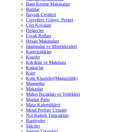
Bant Kesme Makinaları
Bantlar
Bayrak Çeşitleri
Cetvelleri, Gönye, Pergel
Çöp Kovaları
Delgeçler
Evrak Rafları
Hesap Makinaları
Istampalar ve Mürekkepleri
Kartvizitlikler
Kaşeler
Kılçıklar ve Makinası
Kıskaçlar
Küre
Kutu Klasörler(Magazinlik)
Magnetler
Makaslar
Maket Bıçakları ve Yedekleri
Mantar Pano
Masa Kalemlikleri
Metal Perfore Ürünler
Not Kağıdı Tutacakları
Raptiyeler
Siliciler
Sümen Takımları