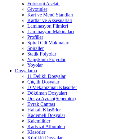
Fotokopi Asetatı
Giyotinler
Kart ve Menü Standları
Kartlar ve Aksesuarları
Laminasyon Filmleri
Laminasyon Makinaları
Profiller
Spiral Cilt Makinaları
Spiraller
Statik Folyolar
Yapışkanlı Folyolar
Yoyolar
Dosyalama
11 Delikli Dosyalar
Çıtçıtlı Dosyalar
D Mekanizmalı Klasörler
Döküman Dosyaları
Dosya Ayracı(Seperatör)
Evrak Çantası
Halkalı Klasörler
Kademeli Dosyalar
Kalemlikler
Kartvizit Albümleri
Klasörler
Körüklü Dosyalar