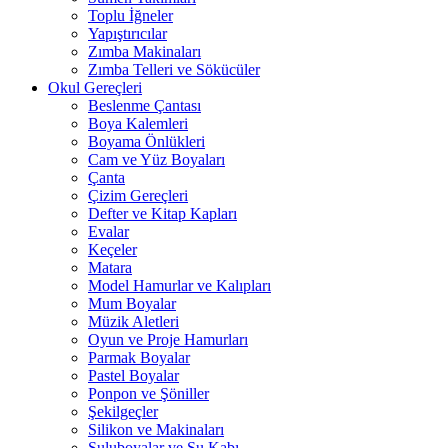
Toplu İğneler
Yapıştırıcılar
Zımba Makinaları
Zımba Telleri ve Sökücüler
Okul Gereçleri
Beslenme Çantası
Boya Kalemleri
Boyama Önlükleri
Cam ve Yüz Boyaları
Çanta
Çizim Gereçleri
Defter ve Kitap Kapları
Evalar
Keçeler
Matara
Model Hamurlar ve Kalıpları
Mum Boyalar
Müzik Aletleri
Oyun ve Proje Hamurları
Parmak Boyalar
Pastel Boyalar
Ponpon ve Şöniller
Şekilgeçler
Silikon ve Makinaları
Suluboyalar ve Su Kabı