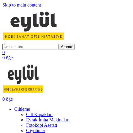
Skip to main content
Arama
0
0
öğe
0
öğe
Ciltleme
Cilt Kapakları
Evrak İmha Makinaları
Fotokopi Asetatı
Giyotinler