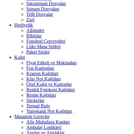
Sıkıştırmalı Dosyalar
Sunum Dosyaları
Telli Dosyalar
Zarf
Hediyelik
Albümler
Biblolar
Fotoğraf Çerçeveleri
Lüks Masa Setleri
Paket Süsler
Kağıt
Fiyat Etiketi ve Makinaları
Fon Kartonları
Krapon Kağıtları
Küp Not Kağıtları
Özel Kağıt ve Kartonlar
Renkli Fotokopi Kağıtları
Resim Kağıtları
Stickerlar
Termal Rulo
Yapışkanlı Not Kağıtları
Masaüstü Gereçler
Afiş Muhafaza Kapları
Ambalaj Lastikleri
Ataşlar ve Ataşlıklar