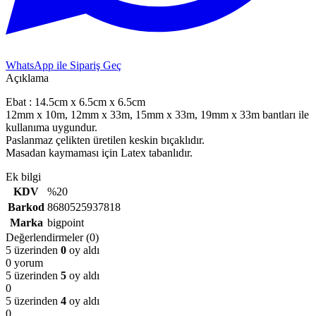
WhatsApp ile Sipariş Geç
Açıklama
Ebat : 14.5cm x 6.5cm x 6.5cm
12mm x 10m, 12mm x 33m, 15mm x 33m, 19mm x 33m bantları ile
kullanıma uygundur.
Paslanmaz çelikten üretilen keskin bıçaklıdır.
Masadan kaymaması için Latex tabanlıdır.
Ek bilgi
KDV
%20
Barkod
8680525937818
Marka
bigpoint
Değerlendirmeler (0)
5 üzerinden
0
oy aldı
0 yorum
5 üzerinden
5
oy aldı
0
5 üzerinden
4
oy aldı
0