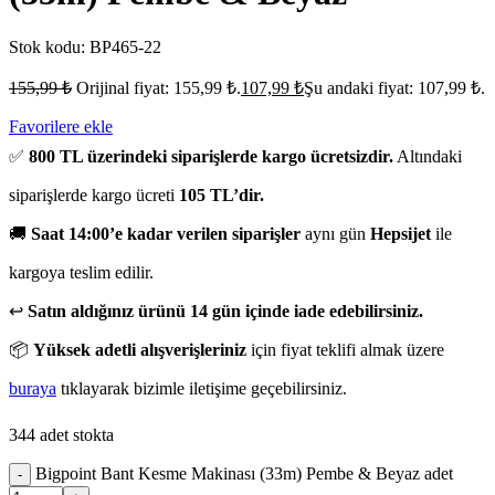
Stok kodu:
BP465-22
155,99
₺
Orijinal fiyat: 155,99 ₺.
107,99
₺
Şu andaki fiyat: 107,99 ₺.
Favorilere ekle
✅
800 TL üzerindeki siparişlerde kargo ücretsizdir.
Altındaki
siparişlerde kargo ücreti
105 TL’dir.
🚚
Saat 14:00’e kadar verilen siparişler
aynı gün
Hepsijet
ile
kargoya teslim edilir.
↩️
Satın aldığınız ürünü 14 gün içinde iade edebilirsiniz.
📦
Yüksek adetli alışverişleriniz
için fiyat teklifi almak üzere
buraya
tıklayarak bizimle iletişime geçebilirsiniz.
344 adet stokta
Bigpoint Bant Kesme Makinası (33m) Pembe & Beyaz adet
-