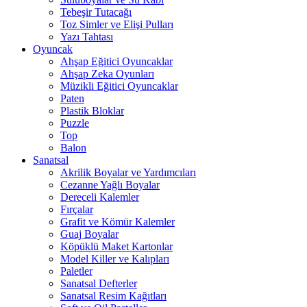
Tebeşir Tutacağı
Toz Simler ve Elişi Pulları
Yazı Tahtası
Oyuncak
Ahşap Eğitici Oyuncaklar
Ahşap Zeka Oyunları
Müzikli Eğitici Oyuncaklar
Paten
Plastik Bloklar
Puzzle
Top
Balon
Sanatsal
Akrilik Boyalar ve Yardımcıları
Cezanne Yağlı Boyalar
Dereceli Kalemler
Fırçalar
Grafit ve Kömür Kalemler
Guaj Boyalar
Köpüklü Maket Kartonlar
Model Killer ve Kalıpları
Paletler
Sanatsal Defterler
Sanatsal Resim Kağıtları