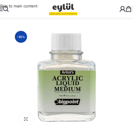
Skip to main content
Ana Sayfa
/
Sanatsal
/
Akrilik Boyalar ve Yardımcıları
-35%
Büyütmek için tıklayın