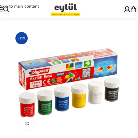
Skip to main content
Ana Sayfa
/
Sanatsal
/
Akrilik Boyalar ve Yardımcıları
-31%
Büyütmek için tıklayın