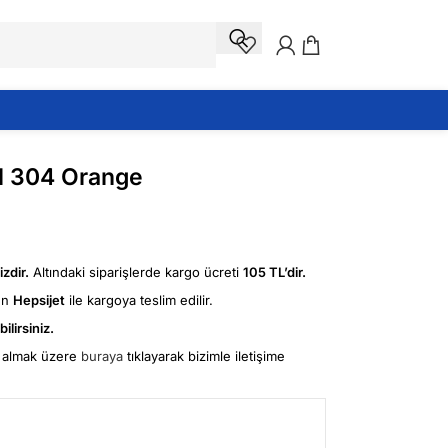
ml 304 Orange
zdir.
Altındaki siparişlerde kargo ücreti
105 TL’dir.
ün
Hepsijet
ile kargoya teslim edilir.
ilirsiniz.
fi almak üzere
buraya
tıklayarak bizimle iletişime