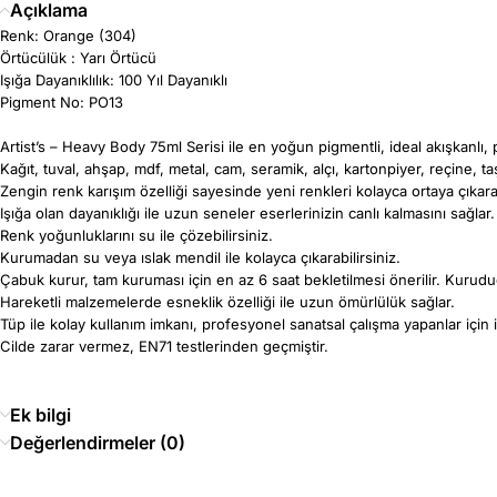
Açıklama
Renk: Orange (304)
Örtücülük : Yarı Örtücü
Işığa Dayanıklılık: 100 Yıl Dayanıklı
Pigment No: PO13
Artist’s – Heavy Body 75ml Serisi ile en yoğun pigmentli, ideal akışkanlı, p
Kağıt, tuval, ahşap, mdf, metal, cam, seramik, alçı, kartonpiyer, reçine, t
Zengin renk karışım özelliği sayesinde yeni renkleri kolayca ortaya çıkarab
Işığa olan dayanıklığı ile uzun seneler eserlerinizin canlı kalmasını sağlar.
Renk yoğunluklarını su ile çözebilirsiniz.
Kurumadan su veya ıslak mendil ile kolayca çıkarabilirsiniz.
Çabuk kurur, tam kuruması için en az 6 saat bekletilmesi önerilir. Kuruduğ
Hareketli malzemelerde esneklik özelliği ile uzun ömürlülük sağlar.
Tüp ile kolay kullanım imkanı, profesyonel sanatsal çalışma yapanlar için i
Cilde zarar vermez, EN71 testlerinden geçmiştir.
Ek bilgi
Değerlendirmeler (0)