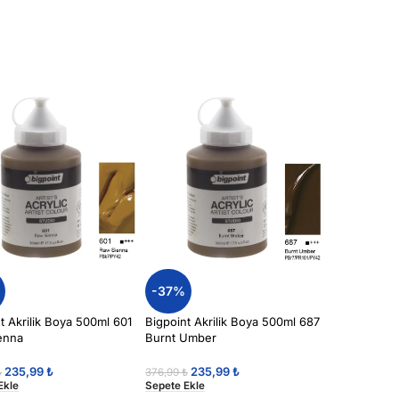
-37%
t Akrilik Boya 500ml 601
Bigpoint Akrilik Boya 500ml 687
enna
Burnt Umber
235,99
₺
235,99
₺
₺
376,99
₺
Ekle
Sepete Ekle