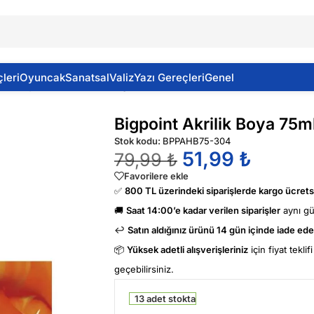
leri
Oyuncak
Sanatsal
Valiz
Yazı Gereçleri
Genel
ilik Boya 75ml 304 Orange
Bigpoint Akrilik Boya 75
Stok kodu:
BPPAHB75-304
51,99
₺
79,99
₺
Favorilere ekle
✅
800 TL üzerindeki siparişlerde kargo ücretsi
🚚
Saat 14:00’e kadar verilen siparişler
aynı g
↩️
Satın aldığınız ürünü 14 gün içinde iade edeb
📦
Yüksek adetli alışverişleriniz
için fiyat tekli
geçebilirsiniz.
13 adet stokta