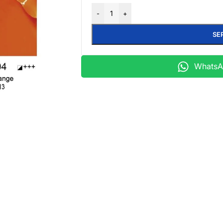
-
+
SE
WhatsAp