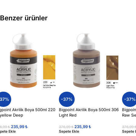
Benzer ürünler
-37%
-37%
-37%
gpoint Akrilik Boya 500ml 220
Bigpoint Akrilik Boya 500ml 306
Bigpoin
yellow Deep
Lıght Red
Raw Sı
235,99
₺
235,99
₺
6,99
₺
376,99
₺
376,99
pete Ekle
Sepete Ekle
Sepete 