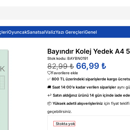
leri
Oyuncak
Sanatsal
Valiz
Yazı Gereçleri
Genel
gili
Bayındır Kolej Yedek A4 5
Stok kodu:
BAYBN0191
66,99
₺
82,99
₺
Favorilere ekle
✅
800 TL üzerindeki siparişlerde kargo ücretsi
🚚
Saat 14:00’e kadar verilen siparişler
aynı g
↩️
Satın aldığınız ürünü 14 gün içinde iade edeb
📦
Yüksek adetli alışverişleriniz
için fiyat tekli
geçebilirsiniz.
Stokta yok