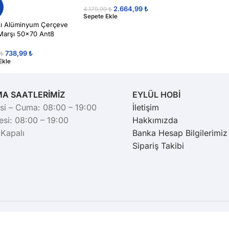
%
2.664,99
₺
4.179,99
₺
Sepete Ekle
zı Alüminyum Çerçeve
l Marşı 50×70 Ant8
738,99
₺
9
₺
Ekle
MA SAATLERİMİZ
EYLÜL HOBİ
si – Cuma: 08:00 – 19:00
İletişim
si: 08:00 – 19:00
Hakkımızda
 Kapalı
Banka Hesap Bilgilerimiz
Sipariş Takibi