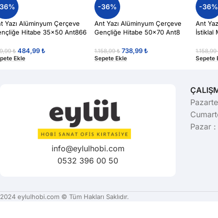
-36%
-36%
-36
t Yazı Alüminyum Çerçeve
Ant Yazı Alüminyum Çerçeve
Ant Ya
nçliğe Hitabe 35×50 Ant866
Gençliğe Hitabe 50×70 Ant8
İstikla
484,99
₺
738,99
₺
9,99
₺
1.158,99
₺
1.158,9
pete Ekle
Sepete Ekle
Sepete 
ÇALIŞ
Pazarte
Cumarte
Pazar :
info@eylulhobi.com
0532 396 00 50
2024 eylulhobi.com © Tüm Hakları Saklıdır.