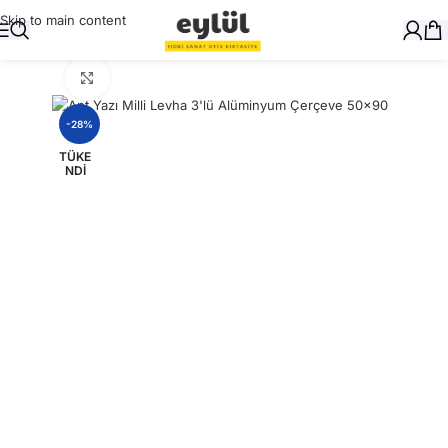
Skip to main content
Ana Sayfa
/
Genel
Büyütmek için tıklayın
-28%
TÜKE
NDI