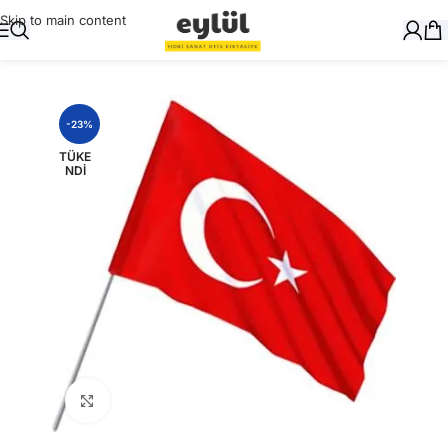
Skip to main content
Ana Sayfa
/
Genel
-23%
TÜKE
NDI
Büyütmek için tıklayın