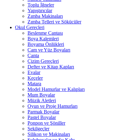
Toplu İğneler
Yapıştırıcılar
Zımba Makinaları
Zımba Telleri ve Sökücüler
Okul Gereçleri
Beslenme Çantası
Boya Kalemleri
Boyama Önlükleri
Cam ve Yüz Boyaları
Çanta
Çizim Gereçleri
Defter ve Kitap Kapları
Evalar
Keçeler
Matara
Model Hamurlar ve Kalıpları
Mum Boyalar
Müzik Aletleri
Oyun ve Proje Hamurları
Parmak Boyalar
Pastel Boyalar
Ponpon ve Şöniller
Şekilgeçler
Silikon ve Makinaları
Suluboyalar ve Su Kabı