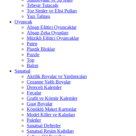
Tebeşir Tutacağı
Toz Simler ve Elişi Pulları
Yazı Tahtası
Oyuncak
Ahşap Eğitici Oyuncaklar
Ahşap Zeka Oyunları
Müzikli Eğitici Oyuncaklar
Paten
Plastik Bloklar
Puzzle
Top
Balon
Sanatsal
Akrilik Boyalar ve Yardımcıları
Cezanne Yağlı Boyalar
Dereceli Kalemler
Fırçalar
Grafit ve Kömür Kalemler
Guaj Boyalar
Köpüklü Maket Kartonlar
Model Killer ve Kalıpları
Paletler
Sanatsal Defterler
Sanatsal Resim Kağıtları