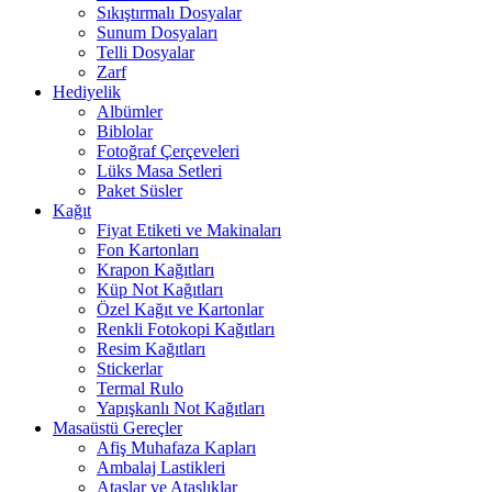
Sıkıştırmalı Dosyalar
Sunum Dosyaları
Telli Dosyalar
Zarf
Hediyelik
Albümler
Biblolar
Fotoğraf Çerçeveleri
Lüks Masa Setleri
Paket Süsler
Kağıt
Fiyat Etiketi ve Makinaları
Fon Kartonları
Krapon Kağıtları
Küp Not Kağıtları
Özel Kağıt ve Kartonlar
Renkli Fotokopi Kağıtları
Resim Kağıtları
Stickerlar
Termal Rulo
Yapışkanlı Not Kağıtları
Masaüstü Gereçler
Afiş Muhafaza Kapları
Ambalaj Lastikleri
Ataşlar ve Ataşlıklar