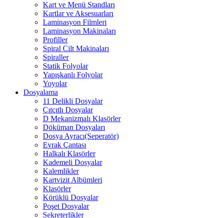
Kart ve Menü Standları
Kartlar ve Aksesuarları
Laminasyon Filmleri
Laminasyon Makinaları
Profiller
Spiral Cilt Makinaları
Spiraller
Statik Folyolar
Yapışkanlı Folyolar
Yoyolar
Dosyalama
11 Delikli Dosyalar
Çıtçıtlı Dosyalar
D Mekanizmalı Klasörler
Döküman Dosyaları
Dosya Ayracı(Seperatör)
Evrak Çantası
Halkalı Klasörler
Kademeli Dosyalar
Kalemlikler
Kartvizit Albümleri
Klasörler
Körüklü Dosyalar
Poşet Dosyalar
Sekreterlikler