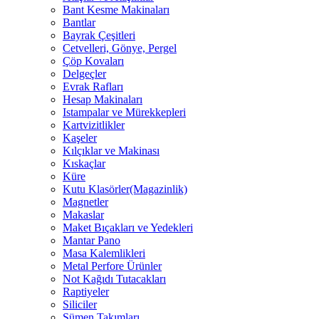
Bant Kesme Makinaları
Bantlar
Bayrak Çeşitleri
Cetvelleri, Gönye, Pergel
Çöp Kovaları
Delgeçler
Evrak Rafları
Hesap Makinaları
Istampalar ve Mürekkepleri
Kartvizitlikler
Kaşeler
Kılçıklar ve Makinası
Kıskaçlar
Küre
Kutu Klasörler(Magazinlik)
Magnetler
Makaslar
Maket Bıçakları ve Yedekleri
Mantar Pano
Masa Kalemlikleri
Metal Perfore Ürünler
Not Kağıdı Tutacakları
Raptiyeler
Siliciler
Sümen Takımları