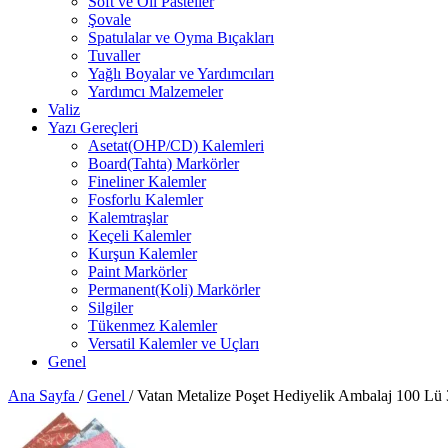
Soft ve Oil Pasteller
Şovale
Spatulalar ve Oyma Bıçakları
Tuvaller
Yağlı Boyalar ve Yardımcıları
Yardımcı Malzemeler
Valiz
Yazı Gereçleri
Asetat(OHP/CD) Kalemleri
Board(Tahta) Markörler
Fineliner Kalemler
Fosforlu Kalemler
Kalemtraşlar
Keçeli Kalemler
Kurşun Kalemler
Paint Markörler
Permanent(Koli) Markörler
Silgiler
Tükenmez Kalemler
Versatil Kalemler ve Uçları
Genel
Ana Sayfa
/
Genel
/
Vatan Metalize Poşet Hediyelik Ambalaj 100 L