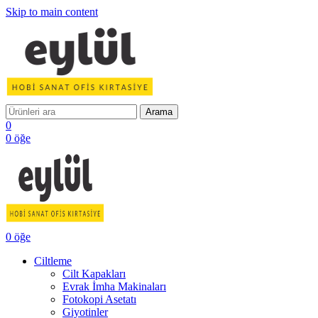
Skip to main content
Arama
0
0
öğe
0
öğe
Ciltleme
Cilt Kapakları
Evrak İmha Makinaları
Fotokopi Asetatı
Giyotinler