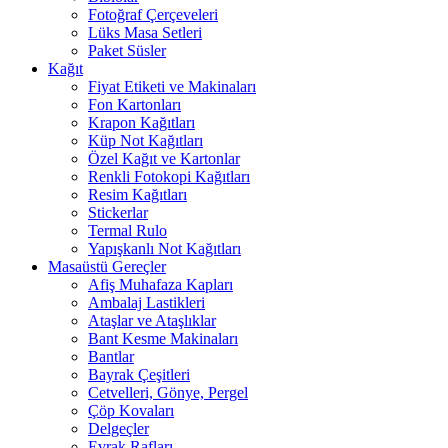
Fotoğraf Çerçeveleri
Lüks Masa Setleri
Paket Süsler
Kağıt
Fiyat Etiketi ve Makinaları
Fon Kartonları
Krapon Kağıtları
Küp Not Kağıtları
Özel Kağıt ve Kartonlar
Renkli Fotokopi Kağıtları
Resim Kağıtları
Stickerlar
Termal Rulo
Yapışkanlı Not Kağıtları
Masaüstü Gereçler
Afiş Muhafaza Kapları
Ambalaj Lastikleri
Ataşlar ve Ataşlıklar
Bant Kesme Makinaları
Bantlar
Bayrak Çeşitleri
Cetvelleri, Gönye, Pergel
Çöp Kovaları
Delgeçler
Evrak Rafları