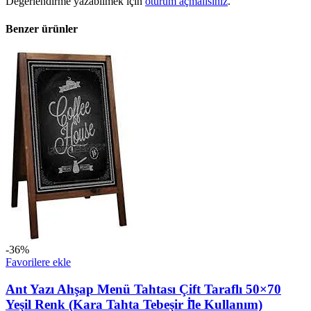
Değerlendirme yazabilmek için
oturum açmalısınız
.
Benzer ürünler
-36%
Favorilere ekle
Ant Yazı Ahşap Menü Tahtası Çift Taraflı 50×70
Yeşil Renk (Kara Tahta Tebeşir İ̇le Kullanım)