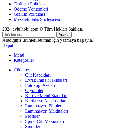
Teslimat Politikası
Ödeme Yöntemleri
Gizlilik Politikası
Mesafeli Satış Sözleşmesi
2024 eylulhobi.com © Tüm Hakları Saklıdır.
Arama
Aradığınız ürünleri bulmak için yazmaya başlayın.
Kapat
Menü
Kategoriler
Ciltleme
Cilt Kapakları
Evrak İmha Makinaları
Fotokopi Asetatı
Giyotinler
Kart ve Menü Standları
Kartlar ve Aksesuarları
Laminasyon Filmleri
Laminasyon Makinaları
Profiller
Spiral Cilt Makinaları
Spiraller