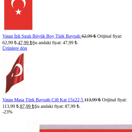
Vatan İpli Sıralı Büyük Boy Türk Bayrağı
62,99
₺
Orijinal fiyat:
62,99 ₺.
47,99
₺
Şu andaki fiyat: 47,99 ₺.
Ürünlere dön
Vatan Masa Türk Bayrağı Çift Kat 15x22,5
113,99
₺
Orijinal fiyat:
113,99 ₺.
87,99
₺
Şu andaki fiyat: 87,99 ₺.
-23%