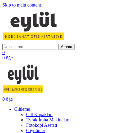
Skip to main content
Arama
0
0
öğe
0
öğe
Ciltleme
Cilt Kapakları
Evrak İmha Makinaları
Fotokopi Asetatı
Giyotinler