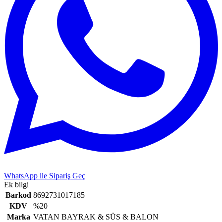
WhatsApp ile Sipariş Geç
Ek bilgi
Barkod
8692731017185
KDV
%20
Marka
VATAN BAYRAK & SÜS & BALON