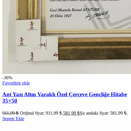
-36%
Favorilere ekle
Ant Yazı Altın Varaklı Özel Çerçeve Gençliğe Hitabe
35×50
911,99
₺
Orijinal fiyat: 911,99 ₺.
581,99
₺
Şu andaki fiyat: 581,99 ₺.
Sepete Ekle