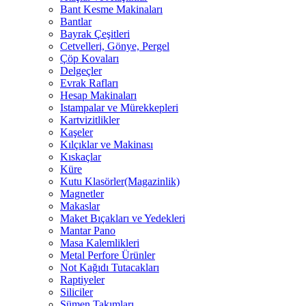
Bant Kesme Makinaları
Bantlar
Bayrak Çeşitleri
Cetvelleri, Gönye, Pergel
Çöp Kovaları
Delgeçler
Evrak Rafları
Hesap Makinaları
Istampalar ve Mürekkepleri
Kartvizitlikler
Kaşeler
Kılçıklar ve Makinası
Kıskaçlar
Küre
Kutu Klasörler(Magazinlik)
Magnetler
Makaslar
Maket Bıçakları ve Yedekleri
Mantar Pano
Masa Kalemlikleri
Metal Perfore Ürünler
Not Kağıdı Tutacakları
Raptiyeler
Siliciler
Sümen Takımları