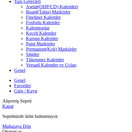
Yazı Gereçleri
Asetat(OHP/CD) Kalemleri
Board(Tahta) Markörler
Fineliner Kalemler
Fosforlu Kalemler
Kalemtraşlar
Keçeli Kalemler
Kurşun Kalemler
Paint Markörler
Permanent(Koli) Markörler
Silgiler
Tükenmez Kalemler
Versatil Kalemler ve Uçları
Genel
Genel
Favoriler
Giriş / Kayıt
Alışveriş Sepeti
Kapat
Sepetinizde ürün bulunmuyor.
Mağazaya Dön
Oturum aç