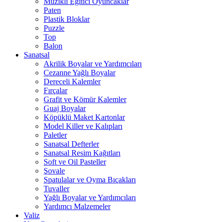
Müzikli Eğitici Oyuncaklar
Paten
Plastik Bloklar
Puzzle
Top
Balon
Sanatsal
Akrilik Boyalar ve Yardımcıları
Cezanne Yağlı Boyalar
Dereceli Kalemler
Fırçalar
Grafit ve Kömür Kalemler
Guaj Boyalar
Köpüklü Maket Kartonlar
Model Killer ve Kalıpları
Paletler
Sanatsal Defterler
Sanatsal Resim Kağıtları
Soft ve Oil Pasteller
Şovale
Spatulalar ve Oyma Bıçakları
Tuvaller
Yağlı Boyalar ve Yardımcıları
Yardımcı Malzemeler
Valiz