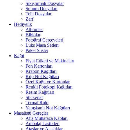
Sıkıştırmalı Dosyalar
Sunum Dosyaları
Telli Dosyalar
Zarf
Hediyelik
Albümler
Biblolar
Fotoğraf Çerçeveleri
Lüks Masa Setleri
Paket Süsler
Kağıt
Fiyat Etiketi ve Makinaları
Fon Kartonları
Krapon Kağıtları
Küp Not Kağıtları
Özel Kağıt ve Kartonlar
Renkli Fotokopi Kağıtları
Resim Kağıtları
Stickerlar
Termal Rulo
Yapışkanlı Not Kağıtları
Masaüstü Gereçler
Afiş Muhafaza Kapları
Ambalaj Lastikleri
Ataşlar ve Ataşlıklar