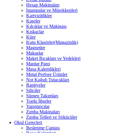
Hesap Makinaları
Istampalar ve Mürekkepleri
Kartvizitlikler
Kaşeler
Kılçıklar ve Makinası
Kıskaçlar
Küre
Kutu Klasörler(Magazinlik)
Magnetler
Makaslar
Maket Bıçakları ve Yedekleri
Mantar Pano
Masa Kalemlikleri
Metal Perfore Ürünler
Not Kağıdı Tutacakları
Raptiyeler
Siliciler
Sümen Takımları
Toplu İğneler
Yapıştırıcılar
Zımba Makinaları
Zımba Telleri ve Sökücüler
Okul Gereçleri
Beslenme Çantası