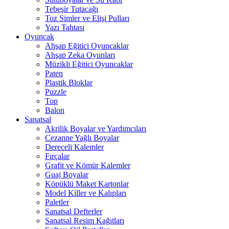
Tebeşir Tutacağı
Toz Simler ve Elişi Pulları
Yazı Tahtası
Oyuncak
Ahşap Eğitici Oyuncaklar
Ahşap Zeka Oyunları
Müzikli Eğitici Oyuncaklar
Paten
Plastik Bloklar
Puzzle
Top
Balon
Sanatsal
Akrilik Boyalar ve Yardımcıları
Cezanne Yağlı Boyalar
Dereceli Kalemler
Fırçalar
Grafit ve Kömür Kalemler
Guaj Boyalar
Köpüklü Maket Kartonlar
Model Killer ve Kalıpları
Paletler
Sanatsal Defterler
Sanatsal Resim Kağıtları