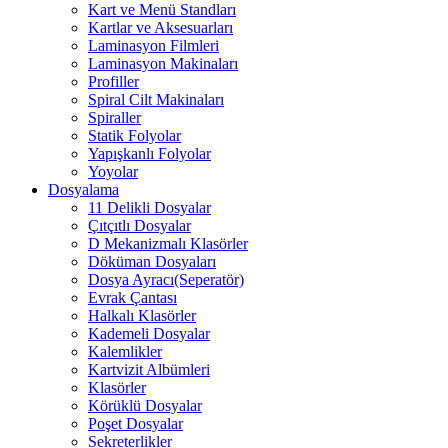
Kart ve Menü Standları
Kartlar ve Aksesuarları
Laminasyon Filmleri
Laminasyon Makinaları
Profiller
Spiral Cilt Makinaları
Spiraller
Statik Folyolar
Yapışkanlı Folyolar
Yoyolar
Dosyalama
11 Delikli Dosyalar
Çıtçıtlı Dosyalar
D Mekanizmalı Klasörler
Döküman Dosyaları
Dosya Ayracı(Seperatör)
Evrak Çantası
Halkalı Klasörler
Kademeli Dosyalar
Kalemlikler
Kartvizit Albümleri
Klasörler
Körüklü Dosyalar
Poşet Dosyalar
Sekreterlikler