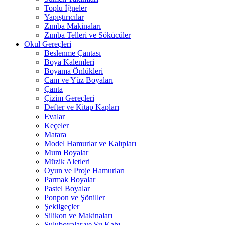
Toplu İğneler
Yapıştırıcılar
Zımba Makinaları
Zımba Telleri ve Sökücüler
Okul Gereçleri
Beslenme Çantası
Boya Kalemleri
Boyama Önlükleri
Cam ve Yüz Boyaları
Çanta
Çizim Gereçleri
Defter ve Kitap Kapları
Evalar
Keçeler
Matara
Model Hamurlar ve Kalıpları
Mum Boyalar
Müzik Aletleri
Oyun ve Proje Hamurları
Parmak Boyalar
Pastel Boyalar
Ponpon ve Şöniller
Şekilgeçler
Silikon ve Makinaları
Suluboyalar ve Su Kabı