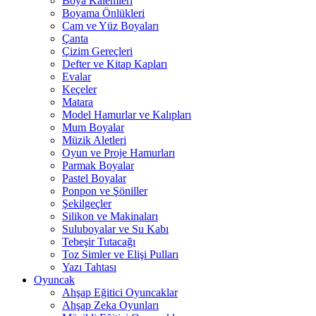
Boya Kalemleri
Boyama Önlükleri
Cam ve Yüz Boyaları
Çanta
Çizim Gereçleri
Defter ve Kitap Kapları
Evalar
Keçeler
Matara
Model Hamurlar ve Kalıpları
Mum Boyalar
Müzik Aletleri
Oyun ve Proje Hamurları
Parmak Boyalar
Pastel Boyalar
Ponpon ve Şöniller
Şekilgeçler
Silikon ve Makinaları
Suluboyalar ve Su Kabı
Tebeşir Tutacağı
Toz Simler ve Elişi Pulları
Yazı Tahtası
Oyuncak
Ahşap Eğitici Oyuncaklar
Ahşap Zeka Oyunları