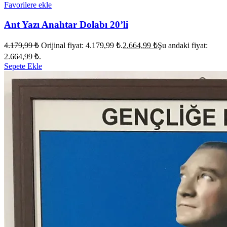
Favorilere ekle
Ant Yazı Anahtar Dolabı 20’li
4.179,99
₺
Orijinal fiyat: 4.179,99 ₺.
2.664,99
₺
Şu andaki fiyat:
2.664,99 ₺.
Sepete Ekle