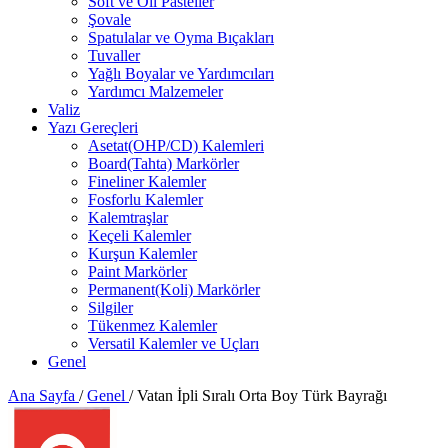
Soft ve Oil Pasteller
Şovale
Spatulalar ve Oyma Bıçakları
Tuvaller
Yağlı Boyalar ve Yardımcıları
Yardımcı Malzemeler
Valiz
Yazı Gereçleri
Asetat(OHP/CD) Kalemleri
Board(Tahta) Markörler
Fineliner Kalemler
Fosforlu Kalemler
Kalemtraşlar
Keçeli Kalemler
Kurşun Kalemler
Paint Markörler
Permanent(Koli) Markörler
Silgiler
Tükenmez Kalemler
Versatil Kalemler ve Uçları
Genel
Ana Sayfa
/
Genel
/
Vatan İpli Sıralı Orta Boy Türk Bayrağı