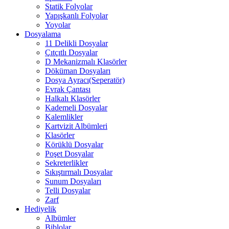
Statik Folyolar
Yapışkanlı Folyolar
Yoyolar
Dosyalama
11 Delikli Dosyalar
Çıtçıtlı Dosyalar
D Mekanizmalı Klasörler
Döküman Dosyaları
Dosya Ayracı(Seperatör)
Evrak Çantası
Halkalı Klasörler
Kademeli Dosyalar
Kalemlikler
Kartvizit Albümleri
Klasörler
Körüklü Dosyalar
Poşet Dosyalar
Sekreterlikler
Sıkıştırmalı Dosyalar
Sunum Dosyaları
Telli Dosyalar
Zarf
Hediyelik
Albümler
Biblolar