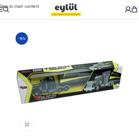
Skip to main content
Ana Sayfa
/
Oyuncak
-15%
Büyütmek için tıklayın