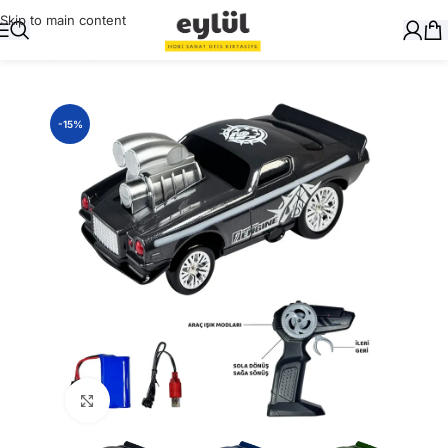
Skip to main content
Ana Sayfa
/
Oyuncak
-15%
Büyütmek için tıklayın