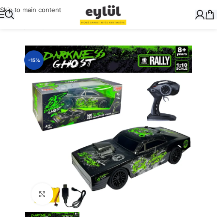
Skip to main content
Ana Sayfa
/
Oyuncak
-15%
Büyütmek için tıklayın