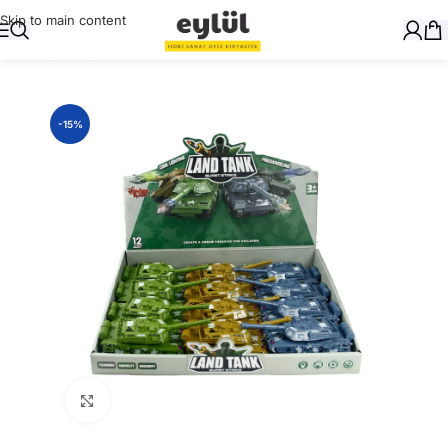
Skip to main content
Ana Sayfa
/
Oyuncak
-15%
Büyütmek için tıklayın