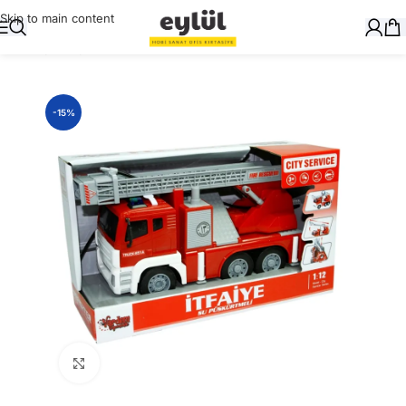
Skip to main content
Ana Sayfa
/
Oyuncak
-15%
Büyütmek için tıklayın