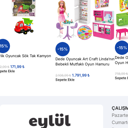
-15%
-15%
-15%
rlik Oyuncak Sök Tak Kamyon
Dede O
Dede Oyuncak Art Craft Linda’nın
Oyun H
Bebekli Mutfaklı Oyun Hamuru
171,99
₺
2,99
₺
Seti
pete Ekle
718,99
1.791,99
₺
2.108,99
₺
Sepete 
Sepete Ekle
ÇALIŞ
Pazarte
Cumarte