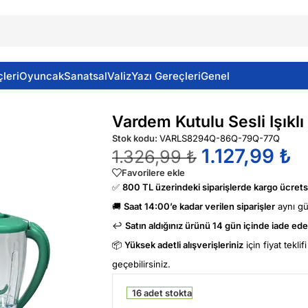
leri
Oyuncak
Sanatsal
Valiz
Yazı Gereçleri
Genel
eti
Vardem Kutulu Sesli Işıklı 
Stok kodu:
VARLS8294Q-86Q-79Q-77Q
1.127,99
₺
1.326,99
₺
Favorilere ekle
✅
800 TL üzerindeki siparişlerde kargo ücretsi
🚚
Saat 14:00’e kadar verilen siparişler
aynı g
↩️
Satın aldığınız ürünü 14 gün içinde iade edeb
📦
Yüksek adetli alışverişleriniz
için fiyat tekli
geçebilirsiniz.
16 adet stokta