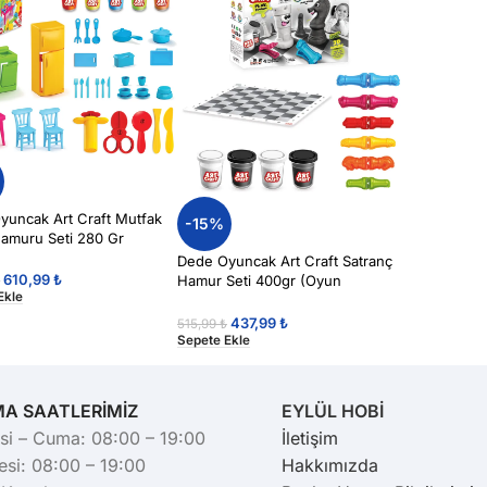
yuncak Art Craft Mutfak
-15%
amuru Seti 280 Gr
Dede Oyuncak Art Craft Satranç
610,99
₺
Hamur Seti 400gr (Oyun
₺
Ekle
Hamuru)
437,99
₺
515,99
₺
Sepete Ekle
MA SAATLERİMİZ
EYLÜL HOBİ
si – Cuma: 08:00 – 19:00
İletişim
si: 08:00 – 19:00
Hakkımızda