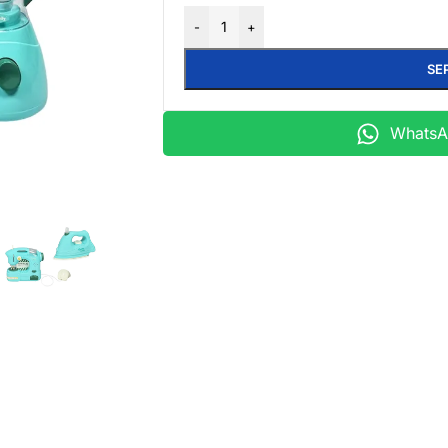
-
+
SE
WhatsAp