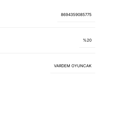
8694359085775
%20
VARDEM OYUNCAK