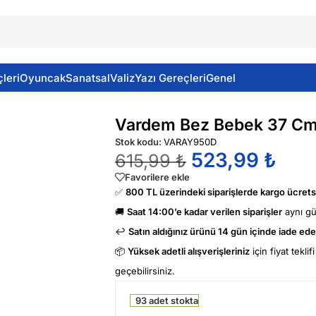
leri
Oyuncak
Sanatsal
Valiz
Yazı Gereçleri
Genel
Vardem Bez Bebek 37 C
Stok kodu:
VARAY950D
523,99
₺
615,99
₺
Favorilere ekle
✅
800 TL üzerindeki siparişlerde kargo ücretsi
🚚
Saat 14:00’e kadar verilen siparişler
aynı g
↩️
Satın aldığınız ürünü 14 gün içinde iade edeb
📦
Yüksek adetli alışverişleriniz
için fiyat tekli
geçebilirsiniz.
93 adet stokta