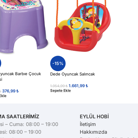
-15%
yuncak Barbıe Çocuk
Dede Oyuncak Salıncak
si
1.661,99
₺
1.954,99
₺
376,99
₺
Sepete Ekle
₺
Ekle
MA SAATLERİMİZ
EYLÜL HOBİ
si – Cuma: 08:00 – 19:00
İletişim
si: 08:00 – 19:00
Hakkımızda