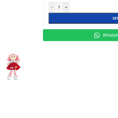
-
+
SE
WhatsAp