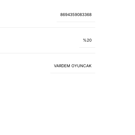
8694359083368
%20
VARDEM OYUNCAK