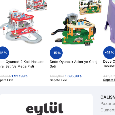
-15%
-15%
-15%
Dede O
de Oyuncak 2 Katlı Hastane
Dede Oyuncak Askeriye Garaj
Tabure
raj Seti Ve Mega Pisti
Seti
1.927,99
₺
1.695,99
₺
442,99
267,99
₺
1.995,99
₺
Sepete 
pete Ekle
Sepete Ekle
ÇALIŞ
Pazarte
Cumarte