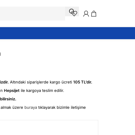
m
zdir.
Altındaki siparişlerde kargo ücreti
105 TL’dir.
ün
Hepsijet
ile kargoya teslim edilir.
ilirsiniz.
fi almak üzere
buraya
tıklayarak bizimle iletişime