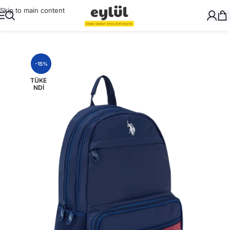
Skip to main content
Ana Sayfa
/
Okul Gereçleri
/
Çanta
-15%
TÜKE
NDI