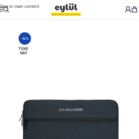
Skip to main content
Ana Sayfa
/
Dosyalama
/
Evrak Çantası
-10%
TÜKE
NDI