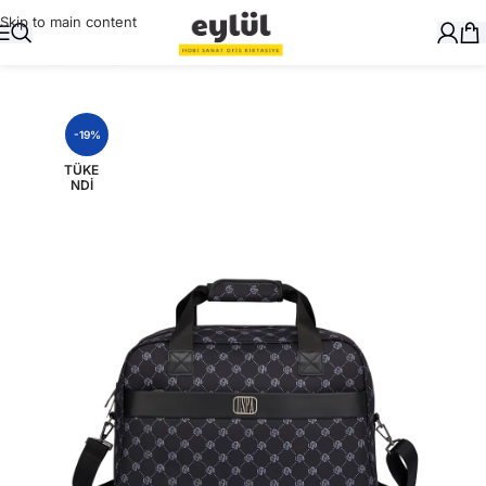
Skip to main content
Ana Sayfa
/
Dosyalama
/
Evrak Çantası
-19%
TÜKE
NDI