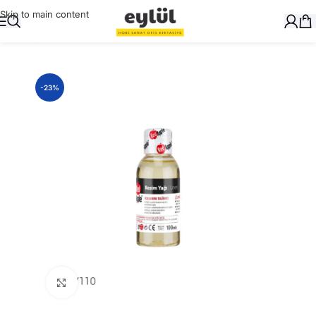
Skip to main content
Ana Sayfa
/
Genel
-23%
Büyütmek için tıklayın