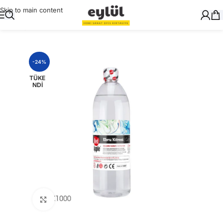
Skip to main content
Ana Sayfa
/
Genel
-24%
TÜKE
NDI
Büyütmek için tıklayın