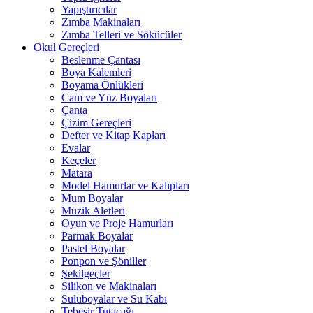
Yapıştırıcılar
Zımba Makinaları
Zımba Telleri ve Sökücüler
Okul Gereçleri
Beslenme Çantası
Boya Kalemleri
Boyama Önlükleri
Cam ve Yüz Boyaları
Çanta
Çizim Gereçleri
Defter ve Kitap Kapları
Evalar
Keçeler
Matara
Model Hamurlar ve Kalıpları
Mum Boyalar
Müzik Aletleri
Oyun ve Proje Hamurları
Parmak Boyalar
Pastel Boyalar
Ponpon ve Şöniller
Şekilgeçler
Silikon ve Makinaları
Suluboyalar ve Su Kabı
Tebeşir Tutacağı