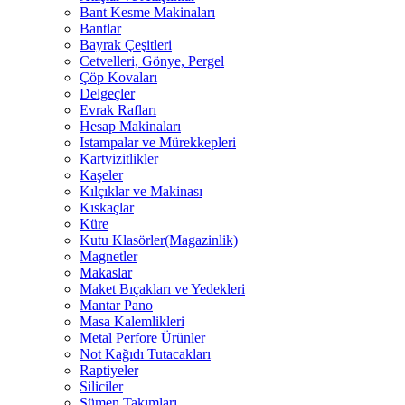
Bant Kesme Makinaları
Bantlar
Bayrak Çeşitleri
Cetvelleri, Gönye, Pergel
Çöp Kovaları
Delgeçler
Evrak Rafları
Hesap Makinaları
Istampalar ve Mürekkepleri
Kartvizitlikler
Kaşeler
Kılçıklar ve Makinası
Kıskaçlar
Küre
Kutu Klasörler(Magazinlik)
Magnetler
Makaslar
Maket Bıçakları ve Yedekleri
Mantar Pano
Masa Kalemlikleri
Metal Perfore Ürünler
Not Kağıdı Tutacakları
Raptiyeler
Siliciler
Sümen Takımları