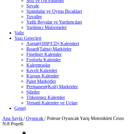
Soft ve Oil Pasteller
Şovale
Spatulalar ve Oyma Bıçakları
Tuvaller
Yağlı Boyalar ve Yardımcıları
Yardımcı Malzemeler
Valiz
Yazı Gereçleri
Asetat(OHP/CD) Kalemleri
Board(Tahta) Markörler
Fineliner Kalemler
Fosforlu Kalemler
Kalemtraşlar
Keçeli Kalemler
Kurşun Kalemler
Paint Markörler
Permanent(Koli) Markörler
Silgiler
Tükenmez Kalemler
Versatil Kalemler ve Uçları
Genel
Ana Sayfa
/
Oyuncak
/
Polesıe Oyuncak Yariş Motosikleti Cross
N:8 Poşetli