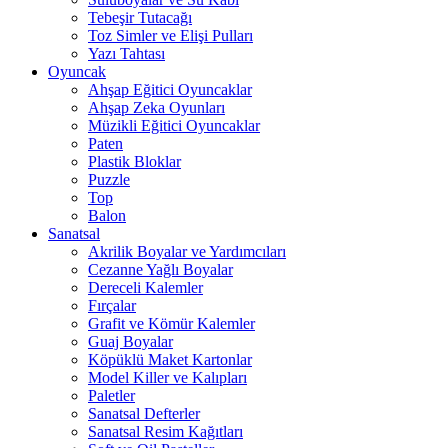
Tebeşir Tutacağı
Toz Simler ve Elişi Pulları
Yazı Tahtası
Oyuncak
Ahşap Eğitici Oyuncaklar
Ahşap Zeka Oyunları
Müzikli Eğitici Oyuncaklar
Paten
Plastik Bloklar
Puzzle
Top
Balon
Sanatsal
Akrilik Boyalar ve Yardımcıları
Cezanne Yağlı Boyalar
Dereceli Kalemler
Fırçalar
Grafit ve Kömür Kalemler
Guaj Boyalar
Köpüklü Maket Kartonlar
Model Killer ve Kalıpları
Paletler
Sanatsal Defterler
Sanatsal Resim Kağıtları