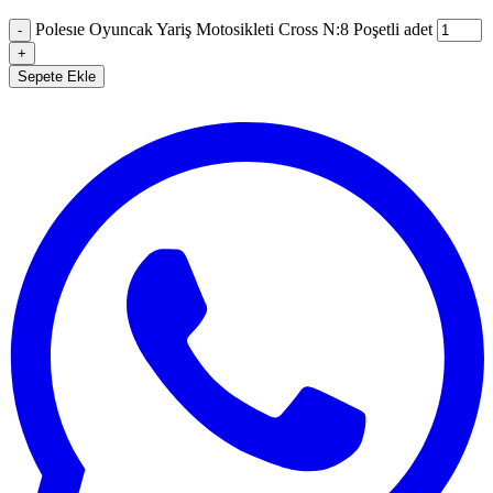
Polesıe Oyuncak Yariş Motosikleti Cross N:8 Poşetli adet
-
+
Sepete Ekle