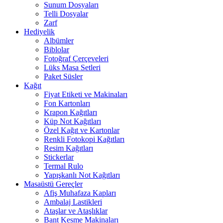
Sunum Dosyaları
Telli Dosyalar
Zarf
Hediyelik
Albümler
Biblolar
Fotoğraf Çerçeveleri
Lüks Masa Setleri
Paket Süsler
Kağıt
Fiyat Etiketi ve Makinaları
Fon Kartonları
Krapon Kağıtları
Küp Not Kağıtları
Özel Kağıt ve Kartonlar
Renkli Fotokopi Kağıtları
Resim Kağıtları
Stickerlar
Termal Rulo
Yapışkanlı Not Kağıtları
Masaüstü Gereçler
Afiş Muhafaza Kapları
Ambalaj Lastikleri
Ataşlar ve Ataşlıklar
Bant Kesme Makinaları