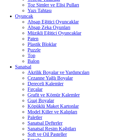
Toz Simler ve Elişi Pulları
Yazı Tahtası
Oyuncak
Ahşap Eğitici Oyuncaklar
Ahşap Zeka Oyunları
Müzikli Eğitici Oyuncaklar
Paten
Plastik Bloklar
Puzzle
Top
Balon
Sanatsal
Akrilik Boyalar ve Yardımcıları
Cezanne Yağlı Boyalar
Dereceli Kalemler
Fırçalar
Grafit ve Kömür Kalemler
Guaj Boyalar
Köpüklü Maket Kartonlar
Model Killer ve Kalıpları
Paletler
Sanatsal Defterler
Sanatsal Resim Kağıtları
Soft ve Oil Pasteller
Şovale