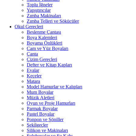
Toplu İğneler
Yapıştırıcılar
Zımba Makinaları
Zımba Telleri ve Sökücüler
Okul Gereçleri
Beslenme Çantası
Boya Kalemleri
Boyama Önlükleri
Cam ve Yüz Boyaları
Çanta
Çizim Gereçleri
Defter ve Kitap Kapları
Evalar
Keçeler
Matara
Model Hamurlar ve Kalıpları
Mum Boyalar
Müzik Aletleri
Oyun ve Proje Hamurları
Parmak Boyalar
Pastel Boyalar
Ponpon ve Şöniller
Şekilgeçler
Silikon ve Makinaları
Suluboyalar ve Su Kabı