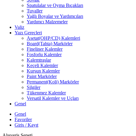
Spatulalar ve Oyma Bıçakları
Tuvaller
Yağlı Boyalar ve Yardımcıları
Yardımcı Malzemeler
Valiz
Yazı Gereçleri
Asetat(OHP/CD) Kalemleri
Board(Tahta) Markörler
Fineliner Kalemler
Fosforlu Kalemler
Kalemtraşlar
Keçeli Kalemler
Kurşun Kalemler
Paint Markörler
Permanent(Koli) Markörler
Silgiler
Tükenmez Kalemler
Versatil Kalemler ve Uçları
Genel
Genel
Favoriler
Giriş / Kayıt
Alışveriş Sepeti