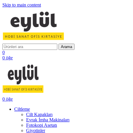
Skip to main content
Arama
0
0
öğe
0
öğe
Ciltleme
Cilt Kapakları
Evrak İmha Makinaları
Fotokopi Asetatı
Giyotinler