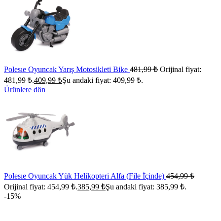
Polesıe Oyuncak Yarış Motosikleti Bike
481,99
₺
Orijinal fiyat:
481,99 ₺.
409,99
₺
Şu andaki fiyat: 409,99 ₺.
Ürünlere dön
Polesıe Oyuncak Yük Helikopteri Alfa (File İ̇çinde)
454,99
₺
Orijinal fiyat: 454,99 ₺.
385,99
₺
Şu andaki fiyat: 385,99 ₺.
-15%