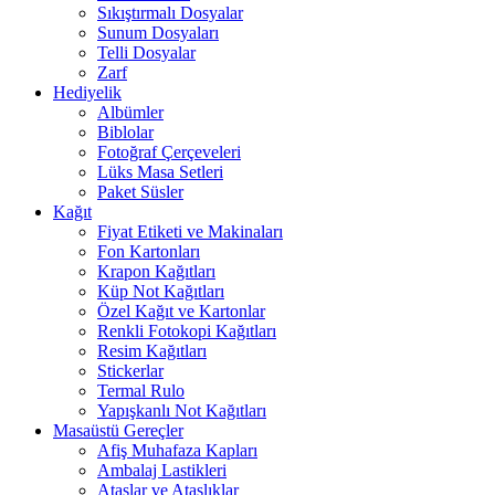
Sıkıştırmalı Dosyalar
Sunum Dosyaları
Telli Dosyalar
Zarf
Hediyelik
Albümler
Biblolar
Fotoğraf Çerçeveleri
Lüks Masa Setleri
Paket Süsler
Kağıt
Fiyat Etiketi ve Makinaları
Fon Kartonları
Krapon Kağıtları
Küp Not Kağıtları
Özel Kağıt ve Kartonlar
Renkli Fotokopi Kağıtları
Resim Kağıtları
Stickerlar
Termal Rulo
Yapışkanlı Not Kağıtları
Masaüstü Gereçler
Afiş Muhafaza Kapları
Ambalaj Lastikleri
Ataşlar ve Ataşlıklar