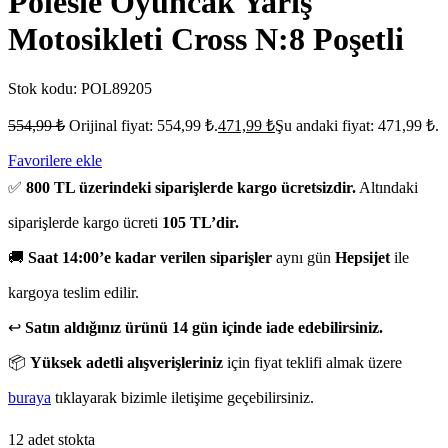
Polesıe Oyuncak Yariş
Motosikleti Cross N:8 Poşetli
Stok kodu:
POL89205
554,99
₺
Orijinal fiyat: 554,99 ₺.
471,99
₺
Şu andaki fiyat: 471,99 ₺.
Favorilere ekle
✅
800 TL üzerindeki siparişlerde kargo ücretsizdir.
Altındaki
siparişlerde kargo ücreti
105 TL’dir.
🚚
Saat 14:00’e kadar verilen siparişler
aynı gün
Hepsijet
ile
kargoya teslim edilir.
↩️
Satın aldığınız ürünü 14 gün içinde iade edebilirsiniz.
📦
Yüksek adetli alışverişleriniz
için fiyat teklifi almak üzere
buraya
tıklayarak bizimle iletişime geçebilirsiniz.
12 adet stokta