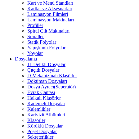
Kart ve Menü Standları
Kartlar ve Aksesuarları
Laminasyon Filmleri
Laminasyon Makinaları
Profiller
Spiral Cilt Makinaları
Spiraller
Statik Folyolar
Yapışkanlı Folyolar
Yoyolar
Dosyalama
11 Delikli Dosyalar
Çıtçıtlı Dosyalar
D Mekanizmalı Klasörler
Döküman Dosyaları
Dosya Ayracı(Seperatör)
Evrak Çantası
Halkalı Klasörler
Kademeli Dosyalar
Kalemlikler
Kartvizit Albümleri
Klasörler
Körüklü Dosyalar
Poşet Dosyalar
Sekreterlikler