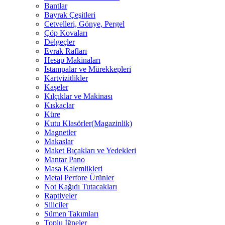
Bantlar
Bayrak Çeşitleri
Cetvelleri, Gönye, Pergel
Çöp Kovaları
Delgeçler
Evrak Rafları
Hesap Makinaları
Istampalar ve Mürekkepleri
Kartvizitlikler
Kaşeler
Kılçıklar ve Makinası
Kıskaçlar
Küre
Kutu Klasörler(Magazinlik)
Magnetler
Makaslar
Maket Bıçakları ve Yedekleri
Mantar Pano
Masa Kalemlikleri
Metal Perfore Ürünler
Not Kağıdı Tutacakları
Raptiyeler
Siliciler
Sümen Takımları
Toplu İğneler