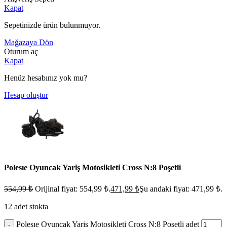
Kapat
Sepetinizde ürün bulunmuyor.
Mağazaya Dön
Oturum aç
Kapat
Henüz hesabınız yok mu?
Hesap oluştur
Polesıe Oyuncak Yariş Motosikleti Cross N:8 Poşetli
554,99
₺
Orijinal fiyat: 554,99 ₺.
471,99
₺
Şu andaki fiyat: 471,99 ₺.
12 adet stokta
Polesıe Oyuncak Yariş Motosikleti Cross N:8 Poşetli adet
-