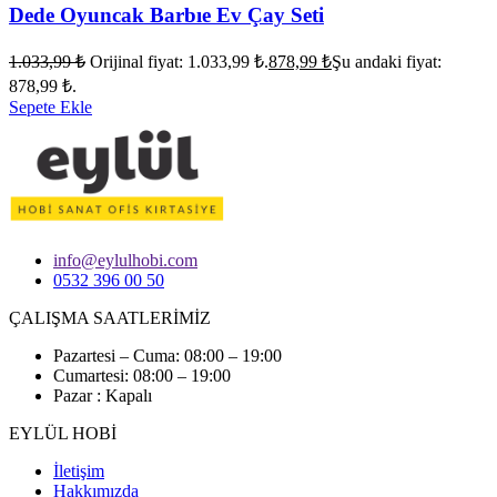
Dede Oyuncak Barbıe Ev Çay Seti
1.033,99
₺
Orijinal fiyat: 1.033,99 ₺.
878,99
₺
Şu andaki fiyat:
878,99 ₺.
Sepete Ekle
info@eylulhobi.com
0532 396 00 50
ÇALIŞMA SAATLERİMİZ
Pazartesi – Cuma: 08:00 – 19:00
Cumartesi: 08:00 – 19:00
Pazar : Kapalı
EYLÜL HOBİ
İletişim
Hakkımızda