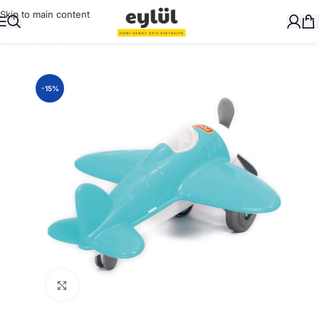
Skip to main content
Ana Sayfa
/
Oyuncak
-15%
Büyütmek için tıklayın