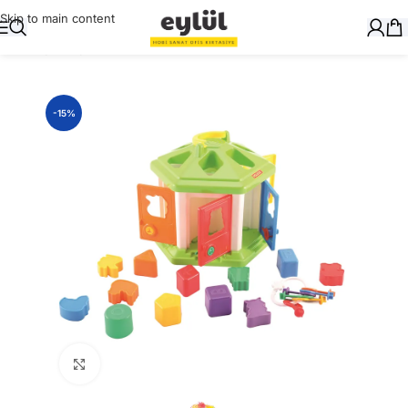
Skip to main content
Ana Sayfa
/
Oyuncak
-15%
Büyütmek için tıklayın