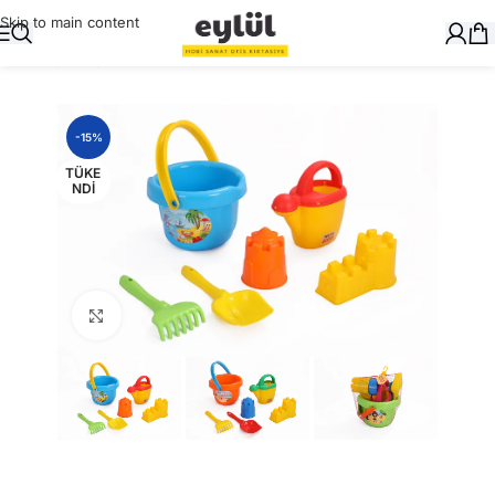
Skip to main content
Ana Sayfa
/
Oyuncak
-15%
TÜKE
NDI
Büyütmek için tıklayın