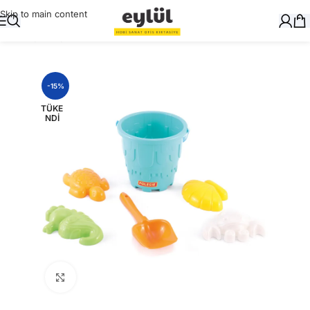
Skip to main content
Ana Sayfa
/
Oyuncak
-15%
TÜKE
NDI
Büyütmek için tıklayın