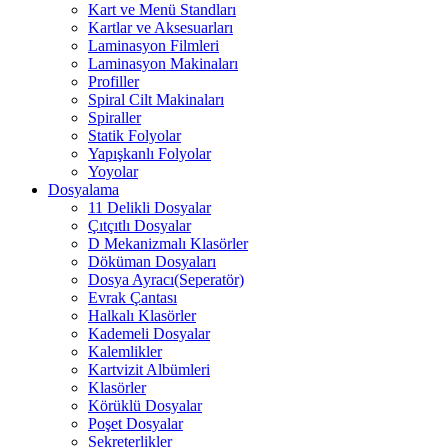
Kart ve Menü Standları
Kartlar ve Aksesuarları
Laminasyon Filmleri
Laminasyon Makinaları
Profiller
Spiral Cilt Makinaları
Spiraller
Statik Folyolar
Yapışkanlı Folyolar
Yoyolar
Dosyalama
11 Delikli Dosyalar
Çıtçıtlı Dosyalar
D Mekanizmalı Klasörler
Döküman Dosyaları
Dosya Ayracı(Seperatör)
Evrak Çantası
Halkalı Klasörler
Kademeli Dosyalar
Kalemlikler
Kartvizit Albümleri
Klasörler
Körüklü Dosyalar
Poşet Dosyalar
Sekreterlikler