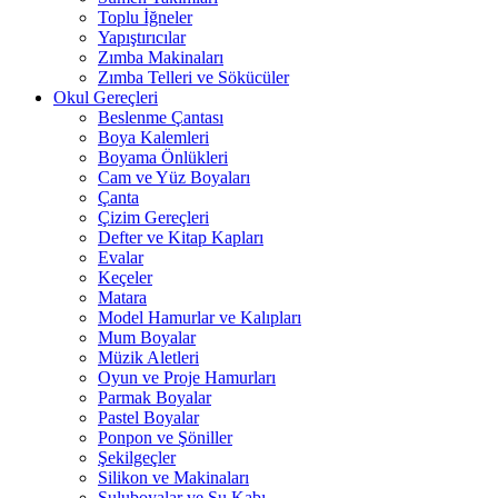
Toplu İğneler
Yapıştırıcılar
Zımba Makinaları
Zımba Telleri ve Sökücüler
Okul Gereçleri
Beslenme Çantası
Boya Kalemleri
Boyama Önlükleri
Cam ve Yüz Boyaları
Çanta
Çizim Gereçleri
Defter ve Kitap Kapları
Evalar
Keçeler
Matara
Model Hamurlar ve Kalıpları
Mum Boyalar
Müzik Aletleri
Oyun ve Proje Hamurları
Parmak Boyalar
Pastel Boyalar
Ponpon ve Şöniller
Şekilgeçler
Silikon ve Makinaları
Suluboyalar ve Su Kabı