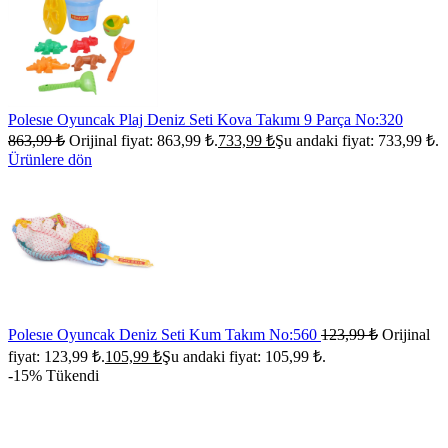
Polesıe Oyuncak Plaj Deniz Seti Kova Takımı 9 Parça No:320
863,99
₺
Orijinal fiyat: 863,99 ₺.
733,99
₺
Şu andaki fiyat: 733,99 ₺.
Ürünlere dön
Polesıe Oyuncak Deniz Seti Kum Takım No:560
123,99
₺
Orijinal
fiyat: 123,99 ₺.
105,99
₺
Şu andaki fiyat: 105,99 ₺.
-15%
Tükendi