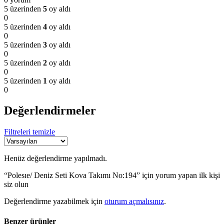
5 üzerinden
5
oy aldı
0
5 üzerinden
4
oy aldı
0
5 üzerinden
3
oy aldı
0
5 üzerinden
2
oy aldı
0
5 üzerinden
1
oy aldı
0
Değerlendirmeler
Filtreleri temizle
Henüz değerlendirme yapılmadı.
“Polesıe/ Deniz Seti Kova Takımı No:194” için yorum yapan ilk kişi
siz olun
Değerlendirme yazabilmek için
oturum açmalısınız
.
Benzer ürünler