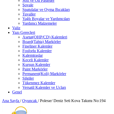
Soft ve Oil Pasteller
Şovale
Spatulalar ve Oyma Bıçakları
Tuvaller
Yağlı Boyalar ve Yardımcıları
Yardımcı Malzemeler
Valiz
Yazı Gereçleri
Asetat(OHP/CD) Kalemleri
Board(Tahta) Markörler
Fineliner Kalemler
Fosforlu Kalemler
Kalemtraşlar
Keçeli Kalemler
Kurşun Kalemler
Paint Markörler
Permanent(Koli) Markörler
Silgiler
Tükenmez Kalemler
Versatil Kalemler ve Uçları
Genel
Ana Sayfa
/
Oyuncak
/
Polesıe/ Deniz Seti Kova Takımı No:194