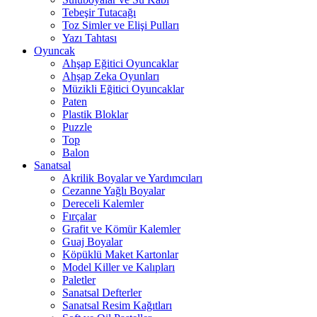
Tebeşir Tutacağı
Toz Simler ve Elişi Pulları
Yazı Tahtası
Oyuncak
Ahşap Eğitici Oyuncaklar
Ahşap Zeka Oyunları
Müzikli Eğitici Oyuncaklar
Paten
Plastik Bloklar
Puzzle
Top
Balon
Sanatsal
Akrilik Boyalar ve Yardımcıları
Cezanne Yağlı Boyalar
Dereceli Kalemler
Fırçalar
Grafit ve Kömür Kalemler
Guaj Boyalar
Köpüklü Maket Kartonlar
Model Killer ve Kalıpları
Paletler
Sanatsal Defterler
Sanatsal Resim Kağıtları