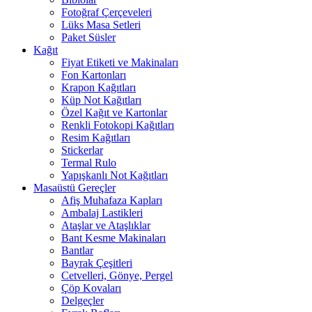
Fotoğraf Çerçeveleri
Lüks Masa Setleri
Paket Süsler
Kağıt
Fiyat Etiketi ve Makinaları
Fon Kartonları
Krapon Kağıtları
Küp Not Kağıtları
Özel Kağıt ve Kartonlar
Renkli Fotokopi Kağıtları
Resim Kağıtları
Stickerlar
Termal Rulo
Yapışkanlı Not Kağıtları
Masaüstü Gereçler
Afiş Muhafaza Kapları
Ambalaj Lastikleri
Ataşlar ve Ataşlıklar
Bant Kesme Makinaları
Bantlar
Bayrak Çeşitleri
Cetvelleri, Gönye, Pergel
Çöp Kovaları
Delgeçler