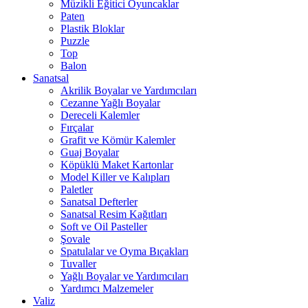
Müzikli Eğitici Oyuncaklar
Paten
Plastik Bloklar
Puzzle
Top
Balon
Sanatsal
Akrilik Boyalar ve Yardımcıları
Cezanne Yağlı Boyalar
Dereceli Kalemler
Fırçalar
Grafit ve Kömür Kalemler
Guaj Boyalar
Köpüklü Maket Kartonlar
Model Killer ve Kalıpları
Paletler
Sanatsal Defterler
Sanatsal Resim Kağıtları
Soft ve Oil Pasteller
Şovale
Spatulalar ve Oyma Bıçakları
Tuvaller
Yağlı Boyalar ve Yardımcıları
Yardımcı Malzemeler
Valiz