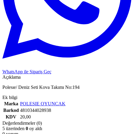
WhatsApp ile Sipariş Geç
Açıklama
Polesıe/ Deniz Seti Kova Takımı No:194
Ek bilgi
Marka
POLESIE OYUNCAK
Barkod
4810344028938
KDV
20,00
Değerlendirmeler (0)
5 üzerinden
0
oy aldı
0 yorum