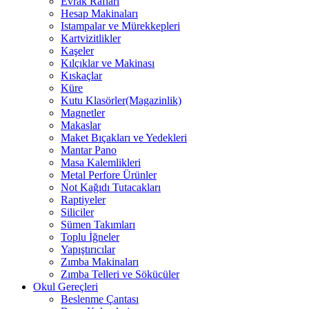
Evrak Rafları
Hesap Makinaları
Istampalar ve Mürekkepleri
Kartvizitlikler
Kaşeler
Kılçıklar ve Makinası
Kıskaçlar
Küre
Kutu Klasörler(Magazinlik)
Magnetler
Makaslar
Maket Bıçakları ve Yedekleri
Mantar Pano
Masa Kalemlikleri
Metal Perfore Ürünler
Not Kağıdı Tutacakları
Raptiyeler
Siliciler
Sümen Takımları
Toplu İğneler
Yapıştırıcılar
Zımba Makinaları
Zımba Telleri ve Sökücüler
Okul Gereçleri
Beslenme Çantası