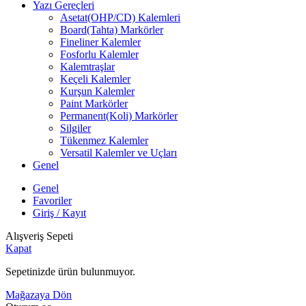
Yazı Gereçleri
Asetat(OHP/CD) Kalemleri
Board(Tahta) Markörler
Fineliner Kalemler
Fosforlu Kalemler
Kalemtraşlar
Keçeli Kalemler
Kurşun Kalemler
Paint Markörler
Permanent(Koli) Markörler
Silgiler
Tükenmez Kalemler
Versatil Kalemler ve Uçları
Genel
Genel
Favoriler
Giriş / Kayıt
Alışveriş Sepeti
Kapat
Sepetinizde ürün bulunmuyor.
Mağazaya Dön