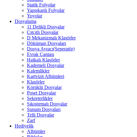
Statik Folyolar
Yapışkanlı Folyolar
Yoyolar
Dosyalama
11 Delikli Dosyalar
Çıtçıtlı Dosyalar
D Mekanizmalı Klasörler
Döküman Dosyaları
Dosya Ayracı(Seperatör)
Evrak Çantası
Halkalı Klasörler
Kademeli Dosyalar
Kalemlikler
Kartvizit Albümleri
Klasörler
Körüklü Dosyalar
Poşet Dosyalar
Sekreterlikler
Sıkıştırmalı Dosyalar
Sunum Dosyaları
Telli Dosyalar
Zarf
Hediyelik
Albümler
Biblolar