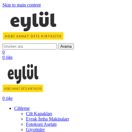
Skip to main content
Arama
0
0
öğe
0
öğe
Ciltleme
Cilt Kapakları
Evrak İmha Makinaları
Fotokopi Asetatı
Giyotinler