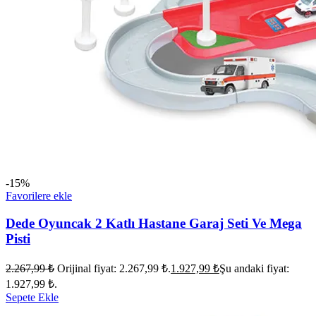
-15%
Favorilere ekle
Dede Oyuncak 2 Katlı Hastane Garaj Seti Ve Mega
Pisti
2.267,99
₺
Orijinal fiyat: 2.267,99 ₺.
1.927,99
₺
Şu andaki fiyat:
1.927,99 ₺.
Sepete Ekle