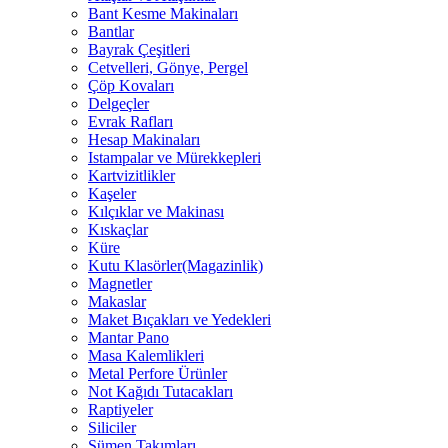
Bant Kesme Makinaları
Bantlar
Bayrak Çeşitleri
Cetvelleri, Gönye, Pergel
Çöp Kovaları
Delgeçler
Evrak Rafları
Hesap Makinaları
Istampalar ve Mürekkepleri
Kartvizitlikler
Kaşeler
Kılçıklar ve Makinası
Kıskaçlar
Küre
Kutu Klasörler(Magazinlik)
Magnetler
Makaslar
Maket Bıçakları ve Yedekleri
Mantar Pano
Masa Kalemlikleri
Metal Perfore Ürünler
Not Kağıdı Tutacakları
Raptiyeler
Siliciler
Sümen Takımları