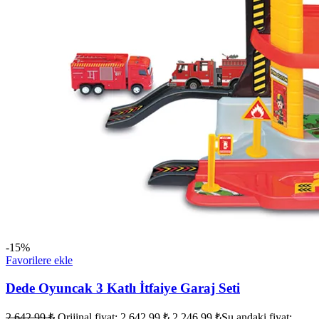
-15%
Favorilere ekle
Dede Oyuncak 3 Katlı İtfaiye Garaj Seti
2.642,99
₺
Orijinal fiyat: 2.642,99 ₺.
2.246,99
₺
Şu andaki fiyat: