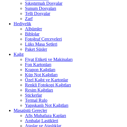
Sıkıştırmalı Dosyalar
Sunum Dosyaları
Telli Dosyalar
Zarf
Hediyelik
Albümler
Biblolar
Fotoğraf Çerçeveleri
Lüks Masa Setleri
Paket Süsler
Kağıt
Fiyat Etiketi ve Makinaları
Fon Kartonları
Krapon Kağıtları
Küp Not Kağıtları
Özel Kağıt ve Kartonlar
Renkli Fotokopi Kağıtları
Resim Kağıtları
Stickerlar
Termal Rulo
Yapışkanlı Not Kağıtları
Masaüstü Gereçler
Afiş Muhafaza Kapları
Ambalaj Lastikleri
Ataşlar ve Ataşlıklar