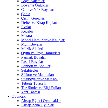
Boya Kalemleri
Boyama Önlükleri
Cam ve Yüz Boyaları
Çanta
Çizim Gereçleri
Defter ve Kitap Kapları
Evalar
Keçeler
Matara
Model Hamurlar ve Kalıpları
Mum Boyalar
Müzik Aletleri
Oyun ve Proje Hamurları
Parmak Boyalar
Pastel Boyalar
Ponpon ve Şöniller
Şekilgeçler
Silikon ve Makinaları
Suluboyalar ve Su Kabı
Tebeşir Tutacağı
Toz Simler ve Elişi Pulları
Yazı Tahtası
Oyuncak
Ahşap Eğitici Oyuncaklar
Ahşap Zeka Oyunları